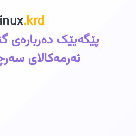
inux
.krd
پێگەیێک دەربارەی گ
نەرمەکالای سەرچ