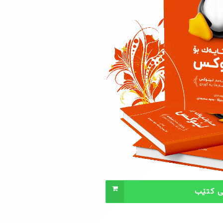
ی کتێب