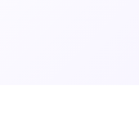
خزمەتگوزاری بیرکۆد
پاڵپشتی ئەم ماڵپەڕەی لە ئەستۆ گرتووە.
پێزانین
...