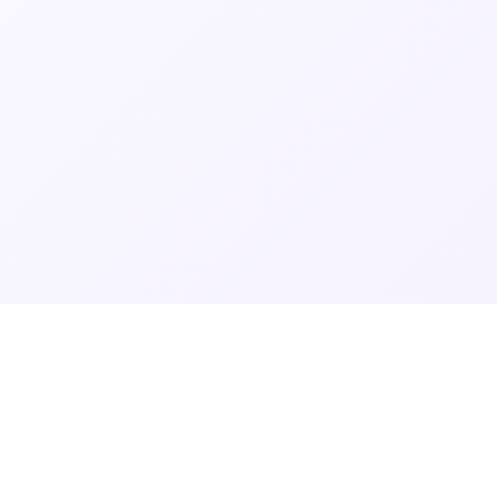
×
ئوبونتو