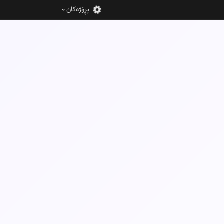
پڕۆژەکان