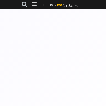
بەخێربێن بۆ Linux
.krd