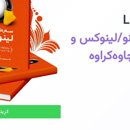
L
نو/لینوکس و
اوەکراوە
کڕین