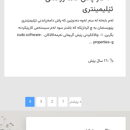
ئێلیمینتری
لەم بابەتە لە سەر ئەوە دەدوێین کە پاش دامەزراندنی ئێلیمێنتری
پێویستمان بە چ کردارێکە کە باشتر سود لەم سیستەمی کارپێکردنە
بگرین. ١- چالاککردنی پێش گریمانی نەرمەکالاکان. sudo software-
properties-g ...
:11 ساڵ پێش
« پێشتر
1
2
3
4