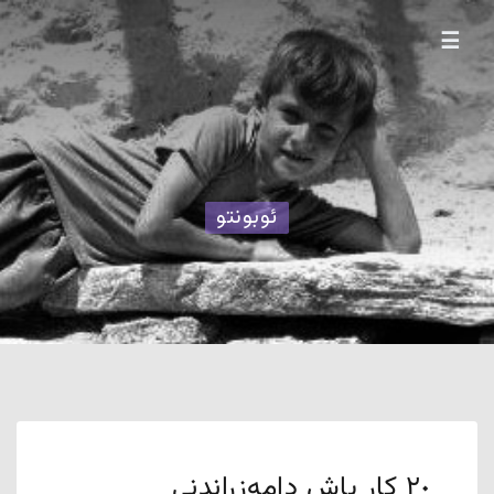
☰
ئوبونتو
٢٠ کار پاش دامەزراندنی