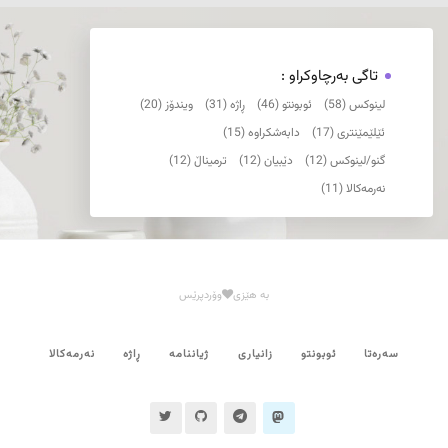
تاگی بەرچاوکراو :
لینوکس (58)
ئوبونتو (46)
ڕاژە (31)
ویندۆز (20)
ئێلێمێنتری (17)
دابەشکراوە (15)
گنو/لینوکس (12)
دێبیان (12)
ترمیناڵ (12)
نەرمەکالا (11)
بە هێزی
وۆردپرێس
سەرەتا
ئوبونتو
زانیاری
ژیاننامە
ڕاژە
نەرمەکالا