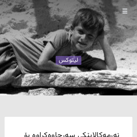
☰
لینوکس
نەرمەکالایێکی سەرچاوەکراوە بۆ