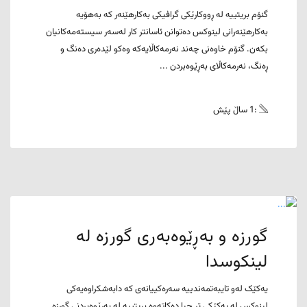
گنۆم بریتییە لە ڕووکارێکی گرافیکی بەکارهێنەر کە بەهۆیە
بەکارهێنەرانی لینوکس دەتوانن ئاسانتر کار لەسەر سیستەمەکانیان
بکەن. گنۆم خاوەنی چەند نەرمەکاڵایەکە وەکو لێدەری دەنگ و
ڕەنگ، نەرمەکاڵای بەڕێوەبردن ...
:1 ساڵ پێش
گورزە و بەڕێوەبەری گورزە لە
لینکوسدا
یەکێک لەو تایبەتمەندییە سەرەکییانەی کە دابەشکراوەیەکی
لینوکس لە یەکێکی تر جیا دەکاتەوە بریتییە لە بەڕێوەبردنی گورزە