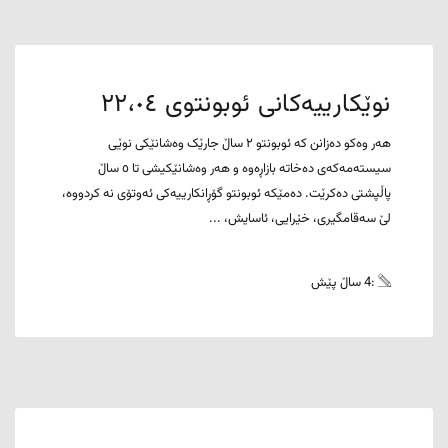
نوێکارییەکانی ئوبونتوی ٢٢،٠٤
هەر وەکو دەزانن کە ئوبونتو ٢ ساڵ جارێک وەشانێکی نوێی
سیستەمەکەی دەخاتە بازاڕەوە و هەر وەشانێكیشی تا ٥ ساڵ
پاڵپشتی دەکرێت. دەمێکە ئوبونتو گۆڕانکارییەکی ئەوتۆی نە کردووە،
لێ سەقامگیری، خێرایی، ئاسایش، ...
:4 ساڵ پێش