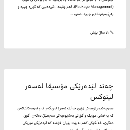
(Package Management). لەم وتارەدا، فێردەبین کە گورزە چییە و
بەڕێوەبەرەکەی چییە، هەرو ...
:3 ساڵ پێش
چەند لێدەرێکی مۆسیقا لەسەر
لینوکس
هەرچەندە ڕێژەیەکی زۆری خەڵک ئەمڕۆ لەڕێگەی ئەو نەرمەکاڵایانەی
کە پەخشی موزیک و گۆرانی بەشێوەیەکی سەرهێڵ دەکەن، گوێ
دەگرن، خەڵکێکی کەم نەبێت پێیان خۆشە کە لێدەرێکی موزیکی