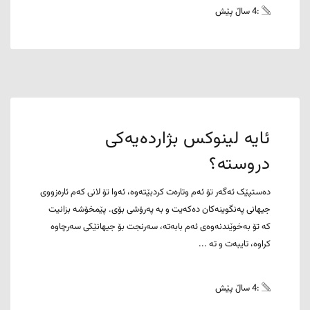
:4 ساڵ پێش
ئایە لینوکس بژاردەیەکی
دروستە؟
دەستپێک ئەگەر تۆ ئەم وتارەت کردبێتەوە، ئەوا تۆ لانی کەم ئارەزووی
جیهانی پەنگوینەکان دەکەیت و بە پەرۆشی بۆی. پێمخۆشە بزانیت
کە تۆ بەخوێندنەوەی ئەم بابەتە، سەرنجت بۆ جیهانێکی سەرچاوە
کراوە، تایبەت و تە ...
:4 ساڵ پێش