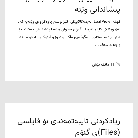
پیشاندانی وێنە
کورتە: LeafView، نەرمەکالایێکی خێرا و سەرچاوەکراوەی وێنەیە کە،
ئەزموونێکی کارا و نەرم لە گەڕان بەدوای وێنەدا پێشکەش دەکات. بۆ
هەر سێ سیستەمی وەگڕخەری ماک، ویندۆز و لینوکس لەبەردەستە
و چەند سەک ...
:11 مانگ پێش
زیادکردنی تایبەتمەندی بۆ فایلسی
(Files)ی گنۆم