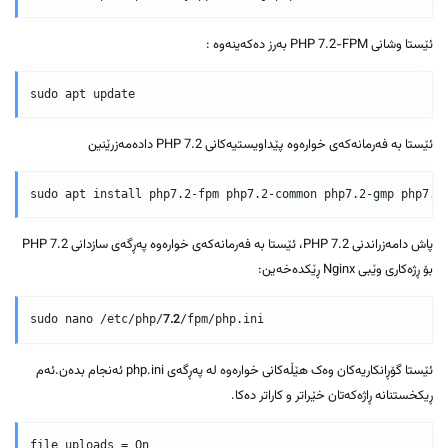
ئێستا وشانی PHP 7.2-FPM بەرز دەکەینەوە :
ئێستا بە فەرمانەکەی خوارەوە پێداویستیەکانی PHP 7.2 دادەمەزرێنین
پاش دامەزراندنی PHP 7.2، ئێستا بە فەرمانەکەی خوارەوە پەڕگەی سازدانی PHP 7.2
بۆ ڕژەکاری وێبی Nginx ڕێکدەخەین:
7.2
sudo nano /etc/php/
ئێستا گۆڕانکاریەکان وەک هێڵەکانی خوارەوە لە پەڕگەی php.ini ئەنجام بدەن.ئەم
ڕیکخستنانە ڕاژەکەتان خێراتر و کاراتر دەکا.
file_uploads = On
