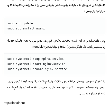
دامەزراندنی درووپاڵ لەم بابەتە پێویستمان پێیەتی.بس بۆ دامەزراندنی فەرمانەکەی
خوارەوە بنووسن :
sudo apt update

پاش دامەزراندنی nginx ئێمە بەفەرمانەکەی خوارەوە دەتوانین لە هەر کاتێک Nginx
ڕاوێستێنین(stop)، دابگرسێنین(start) و توانابکەین(enable):
sudo systemctl stop nginx.service

sudo systemctl start nginx.service

بۆ تاقیکردنەوەی دروستی چلاک بوونیngin، وێبگەڕەکەت بکەرەوە ئینجا ئای پی یان
ناوی دۆمەینەکەت بنووسە.گەر nginx بە باشی دامەزرابێت ئێوە لە نێو وێبگەڕەکەت
ئەم نووسراوە دەبینن.
http://localhost