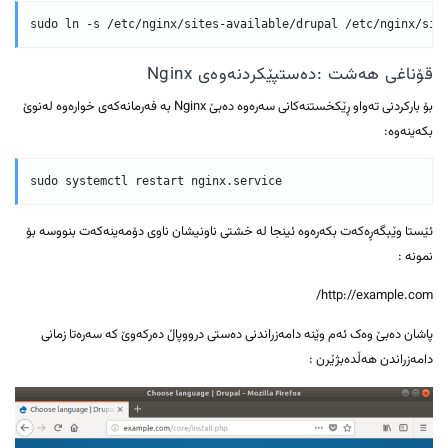
قۆناغی هەشت :دەستپێکردنەوەی Nginx
بۆ بارکردنی تەواو ڕێکخستنەکانی سەرەوە دەبێ Nginx بە فەرمانەکەی خوارەوە لەنوێ
بکەینەوە:
ئێستا وێبگەڕەکەت بکەرەوە ئینجا لە خشتی ناونیشان ناوی دۆمەینەکەت بنووسە بۆ
نمونە :
http://example.com/
پاشان دەبێ وەک ئەم وێنە دامەزراندنی دەستی درووپاڵ دەرکەوێ کە سەرەتا زمانی
دامەزراندن هەڵدەبژێرن :