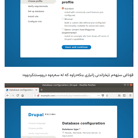
قۆناغی سێهەم تێخزاندنی زانیاری بنکەدراوە کە لە سەرەوە درووستتکردووە: