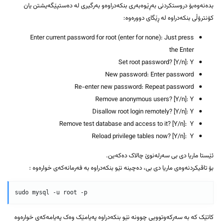
بدەنەوەبۆ دروستکردنی بەڕێوەبەری بنکەدراوەو بەرگیری لە دەستپێگەیشتن یان
کۆنترۆڵی بنکەدراوە لە ڕێگای دوورەوە:
Enter current password for root (enter for none): Just press
the Enter
Set root password? [Y/n]: Y
New password: Enter password
Re-enter new password: Repeat password
Remove anonymous users? [Y/n]: Y
Disallow root login remotely? [Y/n]: Y
Remove test database and access to it? [Y/n]: Y
Reload privilege tables now? [Y/n]: Y
ئێستا ماریا دی بی سەرلەنوێ چالاک دەکەین.
بۆ تاقیکردنەوەی ماریا دی بی، دەچینە نێو بنکەدراوە بە فەرمانەکەی خوارەوە :
کاتێک کە بە سەرکەوتوویی چوونە نێو بنکەدراوە پەیامێک وەک پەیامەکەی خوارەوە