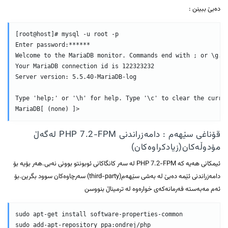
دەبێ ببینن :
[root@host]# mysql -u root -p

Enter password:******

Welcome to the MariaDB monitor. Commands end with ; or \g. 

Your MariaDB connection id is 122323232 

Server version: 5.5.40-MariaDB-log

Type 'help;' or '\h' for help. Type '\c' to clear the curren
قۆناغی سێهەم : دامەزراندنی PHP 7.2-FPM لەگەڵ
مۆدوڵەکان(زیادکراوەکان)
ئیمکانی هەیە کە PHP 7.2-FPM لە سەر کانگاکانی ئوبونتو بوونی نەبی.هەر بۆیە بۆ
دامەزراندنی ئێمە دەبێ لە بەشی سێهەم(third-party) سەرچاوەکان سوود بگرین.بۆ
ئەم مەبەستە فەرمانەکەی خوارەوە لە ترمیناڵ بنووسن
sudo apt-get install software-properties-common
