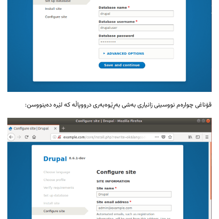
قۆناغی چوارەم نووسینی زانیاری بەشی بەڕێوەبەری درووپاڵە کە لێرە دەینووسن: