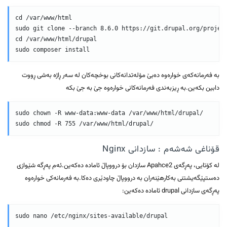
cd /var/www/html

sudo git clone --branch 8.6.0 https://git.drupal.org/project
cd /var/www/html/drupal

بە فەرمانەکەی خوارەوە دەبێ مۆلەتدانەکانی بوخچەکان لە سەر ڕاژە بەشی ڕووت
دابین بکەین.بە ڕیزبەندی فەرمانەکانی خوارەوە جێ بە جێ بکە
sudo chown -R www-data:www-data /var/www/html/drupal/

قۆناغی شەشەم : سازدانی Nginx
لە کۆتایی، پەڕگەی Apahce2 سازدان بۆ درووپاڵ ئامادە دەکەین.ئەم پەڕگە شێوازی
دەستپێگەیشتنی بەکارهێنەران بە درووپاڵ چاودێری دەکا.بە فەرمانەکی خوارەوە
پەڕگەی سازدانی drupal ئامادە دەکەین: