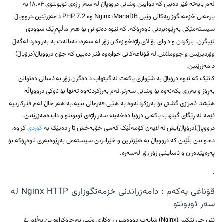
لەم بابەتە فێر دەبین کە دوایین وشانی درووپاڵ لە سەر ڕاژەی ئوبونتوی ۱۸.۰۴ بە
یارمەتی خزمەتگوزاریەکانی وێبی Nginx ،MariaDB وە PHP 7.2 دامەزرێنین.درووپاڵ
سیستەمێکی بەڕێوەبردنی ناوەڕۆکە. کە ئێوە دەتوانن بۆ هەر ماڵپەڕێک سوودی
لێبگرن. بارکردن و داوای بۆ لای ڕاژەخوازەکان زۆر لە سەرە، تەنانەت بە بەراوەرد لەگەڵ
وۆردپرێس و جووملاش.لە قۆناغەکانی خوارەوە فێر دەبین کە چۆن درووپاڵ(درۆپاڵ)
دامەزرێنین.
کاتێک کە ئێوە درۆپاڵ بە شێوازی پاکەت لە گیتهاب دادەگرن زۆر بە ئاسانی دەتوانن
بەڕۆژ و بەرزی بکەنەوە بۆ وشانی سەرتر.ئەم بەرزکردنەوە تەنها بۆ ناوکی درووپاڵە
هێشتا ئامرازی گشتی بۆ بەرزکردنەوە بە هێڵی فەرمانی نییە.بە هەر حاڵ لەم فێرکارییە
ئێمە لە ڕێگای گیتهاب پاکەتی درۆپا دەخەینە سەر ڕاژەی ئوبونتو و دایدەمەزرێنین.
درووپاڵ(درۆپاڵ)یش لە لایەن کۆمەڵێک کەسی خۆبەخش تا ڕادەیێک بە
کوردی
کراوە.
دەتوانین بڵێین کە درووپاڵ بە هێزترین و خێراترین سیستەمی بەڕێوەبەری ناوەڕۆکە بۆ
پەرەپێدەران و ئاسایشی زۆر زۆر لەسەرە.
.
قۆناغی یەکەم : دامەزراندنی خزمەتگوزاری Nginx HTTP لە
سەر ئوبونتو
ئێن جی نێکس(Nginx) شایەت دووەمین ڕاژەکاری وێبی بەرچاوکراوە بێ.بەڵام بۆ