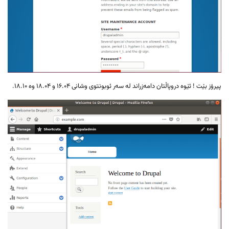
پیرۆز بێت ! ئێوە دروپاڵتان دامەزراند لە سەر ئوبونتوی وشانی ۱۶.۰۴ و ۱۸.۰۴ وە ۱۸.۱۰.