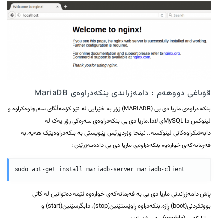
قۆناغی دووهەم : دامەزراندی بنکەدراوەی MariaDB
بنکە دراوەی ماریا دی بی (MARIADB) زۆر بە خێرایی لە نێو کۆمەڵگای سەرچاوەکراوە و
لینوکس دا MySQLی لادا.ماریا دی بی بنکەدراوەی سەرەکی زۆر یەک لە
دابەشکراوەکانی لینوکسە.. ئینجا وۆردپرێس پێویستی بە بنکەدراوەیێک هەیە.بە
فەرمانەکەی خوارەوە بنکەدراوەی ماریا دی بی دادەمەزرێنن ؛
پاش دامەزراندنی ماریا دی بی بە فەرمانەکەی خوارەوە ئێمە دەتوانین لە کاتی
بووتکردنی(boot) ڕاژە.بنکەدراوە ڕاوێستێنین(stop)، دابگرسێنین(start) و