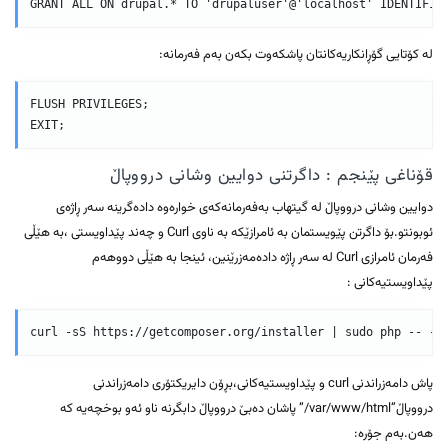
لە کۆتایی گۆڕانکاریەکانتان پاشکەوت بکەن بەم فەرمانە:
FLUSH PRIVILEGES;

قۆناغی پێنجم : داگرتنی دوایین وشانی درووپاڵ
دوایین وشانی درووپاڵ لە گیتهاب بەفەرمانەکەی خوارەوە دادەگرینە سەر ڕاژەی
ئوبونتو.بۆ داگرتن پێویستمان بە ئامرازێکە بە ناوی Curl و چەند پێداویستی ،بە هێڵی
فەرمان ئامرازی Curl لە سەر ڕاژە دادەمەزرێنین، ئینجا بە هێڵی دووهەم
پێداویستیەکانی :
پاش دامەزراندنی curl و پێداویستیەکانی،بڕۆن دایریکتۆری دامەزراندنی
درووپاڵ”var/www/html/” پاشان دەبێ درووپاڵ دابگرنە ناو ئەو بوخچەیە کە
هەن.بەم جۆرە: