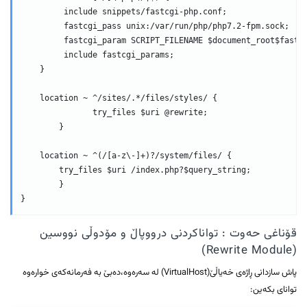
         include snippets/fastcgi-php.conf;

         fastcgi_pass unix:/var/run/php/php7.2-fpm.sock;

         fastcgi_param SCRIPT_FILENAME $document_root$fastcg
         include fastcgi_params;

    }

    location ~ ^/sites/.*/files/styles/ {

               try_files $uri @rewrite;

        }

    location ~ ^(/[a-z\-]+)?/system/files/ {

        try_files $uri /index.php?$query_string;

        }

قۆناغی حەوت : تواناکردنی درووپاڵ و مۆدوڵی نووسین
(Rewrite Module)
پاش سازدانی ڕاژەی خەیاڵێ(VirtualHost) لە سەرەوە،دەبێ بە فەرمانەکەی خوارەوە
توانای بکەین: