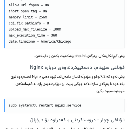
allow_url_fopen = On

short_open_tag = On

memory_limit = 256M

cgi.fix_pathinfo = 0

upload_max_filesize = 100M

max_execution_time = 360

پاش گۆڕانکاریەکان، پەڕگەی php.ini پاشکەوت بکەن و دایبخەن.
قۆناغی سێهەم: دەستپیکردنەوەی دوبارە Nginx
پاش ئەوە کە php7.2 و مۆدوڵەکانتان دامەزراند، ئێوە دەبێ Nginx لەسەرەوە نوێ
بکەنەوە تا پەڕگەی سازدانەکە جێگیر ببێت.بۆ نوێکردنەوەی ڕاژە لە فەرمانەکەی
خوارەوە سوود بگرن :
قۆناغی چوار : دروستکردنی بنکەدراوە بۆ درۆپاڵ