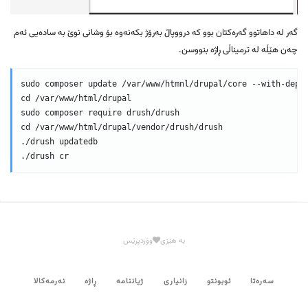
گەر لە داهاتوو گەرەکتان بوو کە درووپاڵ بەرۆژ بکەنەوە بۆ وشانی نوێ بە سادەیی ئەم
چەن هێڵە لە ترمیناڵی ڕاژە بنووسن.
sudo composer update /var/www/htmnl/drupal/core --with-depen
cd /var/www/html/drupal

sudo composer require drush/drush

cd /var/www/html/drupal/vendor/drush/drush

./drush updatedb

./drush cr
بە هێزی
وۆردپرێس
سەرەتا
ئوبونتو
زانیاری
ژیاننامە
ڕاژە
نەرمەکالا