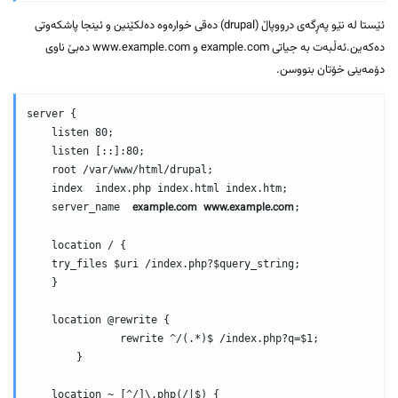
ئێستا لە نێو پەڕگەی درووپاڵ (drupal) دەقی خوارەوە دەلکێنین و ئینجا پاشکەوتی
دەکەین.ئەڵبەت بە جیاتی example.com و www.example.com دەبێ ناوی
دۆمەینی خۆتان بنووسن.
server {

    listen 80;

    listen [::]:80;

    root /var/www/html/drupal;

    index  index.php index.html index.htm;

example.com
www.example.com
    server_name  
;

    location / {

    try_files $uri /index.php?$query_string;        

    }

    location @rewrite {

               rewrite ^/(.*)$ /index.php?q=$1;

        }

    location ~ [^/]\.php(/|$) {
