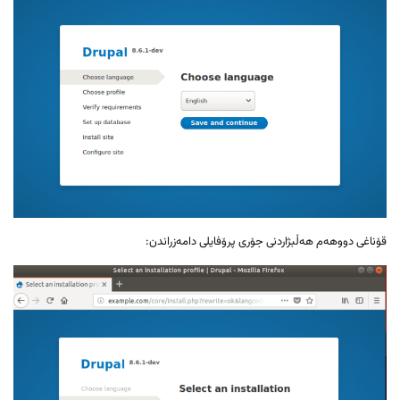
قۆناغی دووهەم هەڵبژاردنی جۆری پرۆفایلی دامەزراندن: