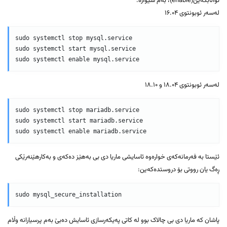
توانابکەین(enable)، بەم شێوازە:
لەسەر ئوبونتوی ۱۶.۰۴
sudo systemctl stop mysql.service

sudo systemctl start mysql.service

لەسەر ئوبونتوی ۱۸.۰۴ و ۱۸.۱۰
sudo systemctl stop mariadb.service

sudo systemctl start mariadb.service

ئێستا بە فەرمانەکەی خوارەوە ئاسایشی ماریا دی بی بەهێز دەکەی و بەکارهێنەرێکی
ڕەگ یان رووتی بۆ دروستدەکەین:
پاشان کە ماریا دی بی چالاک بوو لە کاتی پەیکەرسازی ئاسایش دەبێ بەم پرسیارانە وڵام