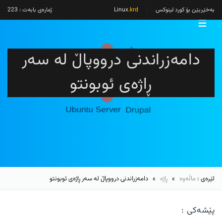
بەخێربێن بۆ کورد لینوکس
Linux
.krd
ژمارەی بابەت : 223
☰
دامەزراندنی درووپاڵ لە سەر
ڕاژەی ئوبونتو
لێرەی :
ماڵەوە
»
ڕاژە
» دامەزراندنی درووپاڵ لە سەر ڕاژەی ئوبونتو
پێشەکی :