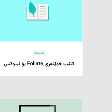
نەرمەکالا
کتێب خوێنەری Foliate بۆ لینوکس