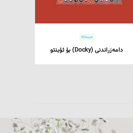
نەرمەکالا
دامەزراندنی (Docky) بۆ ئۆبنتو