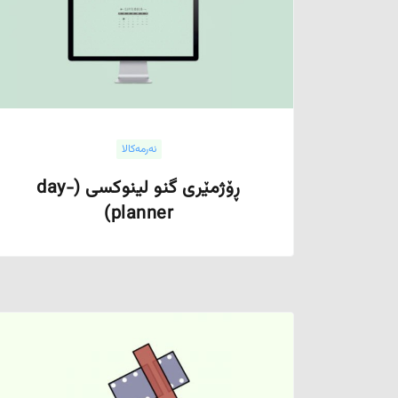
نەرمەکالا
ڕۆژمێری گنو لینوکسی (day-
planner)