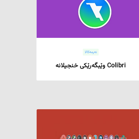
نەرمەکالا
Colibri وێبگەرێکی خنجیلانە