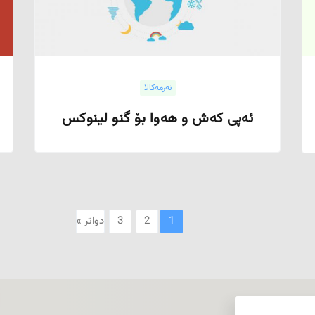
نەرمەکالا
ئەپی کەش و هەوا بۆ گنو لینوکس
1
2
3
دواتر »