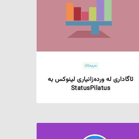
نەرمەکالا
ئاگاداری لە وردەزانیاری لینوکس بە
StatusPilatus