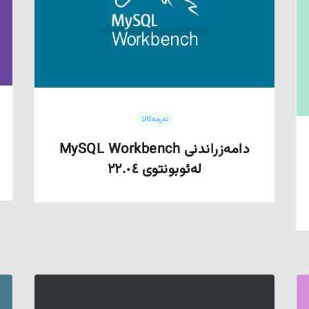
نەرمەکالا
دامەزراندنی MySQL Workbench
لەئوبونتوی ٢٢.٠٤