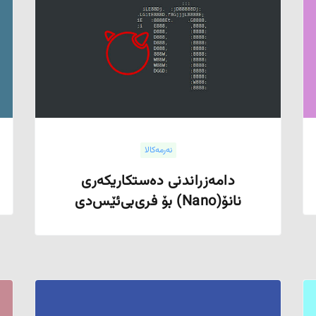
نەرمەکالا
دامەزراندنی دەستکاریکەری
نانۆ(Nano) بۆ فری‌بی‌ئێس‌دی