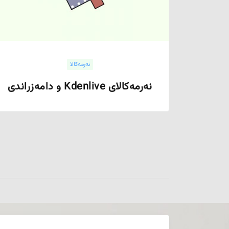
نەرمەکالا
نەرمەکالای Kdenlive و دامەزراندی