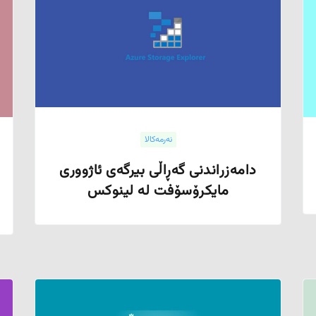
نەرمەکالا
دامەزراندنی گەڕاڵی بیرگەی ئاژووری
مایکرۆسۆفت لە لینوکس