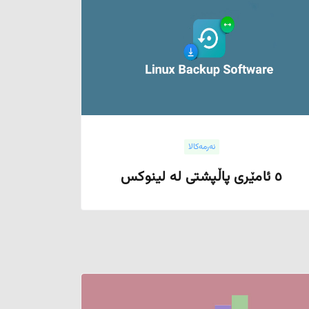
نەرمەکالا
٥ ئامێری پاڵپشتی لە لینوکس