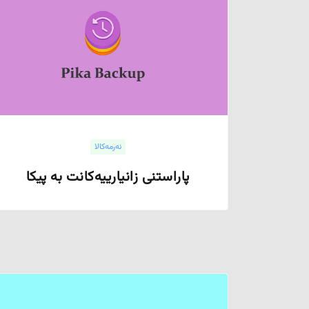
نەرمەکالا
پاراستنی زانیارییەکانت بە پیکا