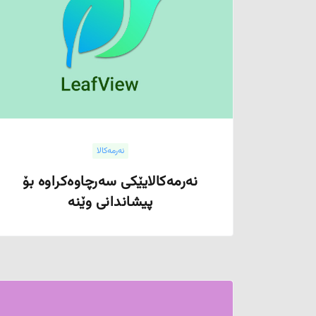
نەرمەکالا
نەرمەکالایێکی سەرچاوەکراوە بۆ
پیشاندانی وێنە