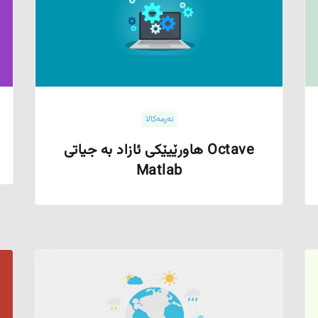
نەرمەکالا
Octave هاورێیێکی ئازاد بە جیاتی
Matlab