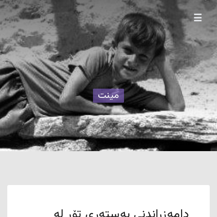
☰
مینت
دامەزراندنی بەستەری تۆڕ لە