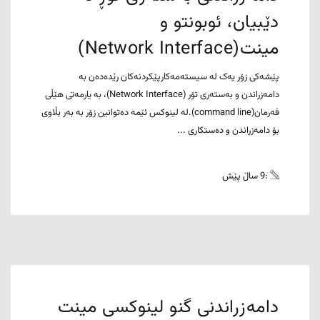
دێبیان، ئوبونتو و
مینت(Network Interface)
پێشەکی زۆر یەک لە سیستەمەکارپێکردنەکان رێدەدەن بە
دامەزراندن و بەستەری تۆر (Network Interface)، بە یارمەتی هێڵی
فەرمان(command line).لە لینوکس ئێمە دەتوانین زۆر بە بەر بڵاوی
بۆ دامەزراندن و دەستکاری ...
:9 ساڵ پێش
دامەزراندنی گنو لینوکسی مینت