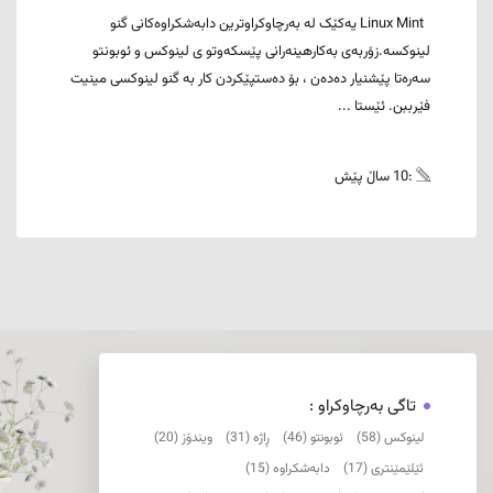
Linux Mint یەکێک لە بەرچاوکراوترین دابەشکراوەکانی گنو
لینوکسە.زۆربەی بەکارهینەرانی پێسکەوتو ی لینوکس و ئوبونتو
سەرەتا پێشنیار دەدەن ، بۆ دەستپێکردن کار بە گنو لینوکسی مینیت
فێرببن. ئێستا ...
:10 ساڵ پێش
تاگی بەرچاوکراو :
لینوکس (58)
ئوبونتو (46)
ڕاژە (31)
ویندۆز (20)
ئێلێمێنتری (17)
دابەشکراوە (15)