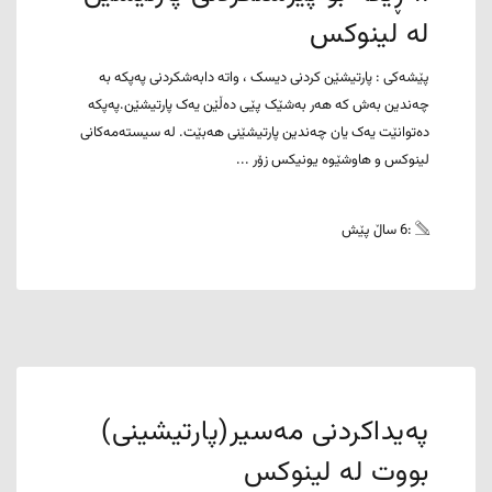
لە لینوکس
پێشەکی : پارتیشێن کردنی دیسک ، واتە دابەشکردنی پەپکە بە
چەندین بەش کە هەر بەشێک پێی دەڵێن یەک پارتیشێن.پەپکە
دەتوانێت یەک یان چەندین پارتیشێنی هەبێت. لە سیستەمەکانی
لینوکس و هاوشێوە یونیکس زۆر ...
:6 ساڵ پێش
پەیداکردنی مەسیر(پارتیشینی)
بووت لە لینوکس