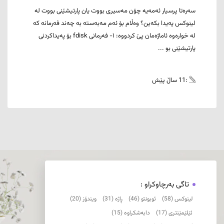
سەرەتا پرسیار ئەمەیە چۆن مەسیری بووت یان پارتیشێنی بووت لە
لینوکس پەیدا بکەین؟ وەڵام بۆ ئەم مەبەستە بە چەند فەرمانە کە
لە خوارەوە ئاماژەمان پێ کردووە: ١- فەرمانی fdisk بۆ پەیداکردنی
پارتیشێنی بو ...
:11 ساڵ پێش
تاگی بەرچاوکراو :
لینوکس (58)
ئوبونتو (46)
ڕاژە (31)
ویندۆز (20)
ئێلێمێنتری (17)
دابەشکراوە (15)