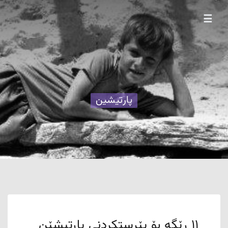
☰
پارتیشین
۱۱ ڕێگە بۆ پێرستکردنی پارتیشێن