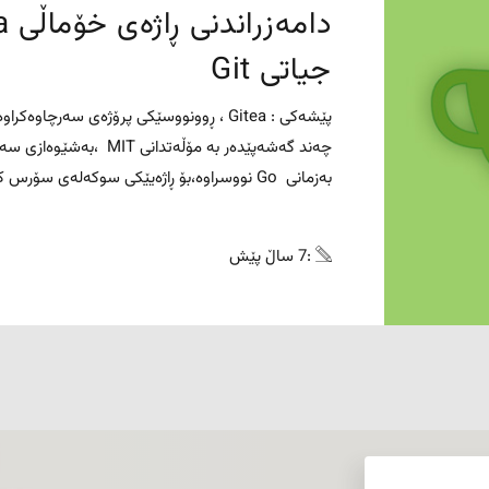
جیاتی Git
چەند گەشەپێدەر بە مۆڵەتدانی IT
بەزمانی Go نووسراوە،بۆ ڕاژەیێکی سوکەلەی سۆرس کۆد.مەبەست لەم ...
:7 ساڵ پێش