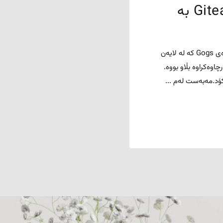
دامەزراندنی ڕاژەی خۆماڵی Gitea بە
پێشەکی : Gitea ، ڕوونووسێکی پرۆژەی سەرچاوەکراوەی Gogs کە لە لایەن
M ،بەشێوەازی سەرچاوەکراوە بڵاو بووە.