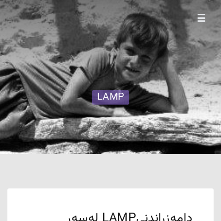
☰
LAMP
دامەزراندنیLAMP لەسەر