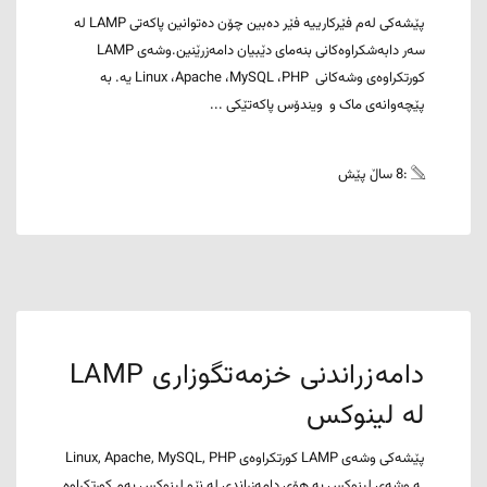
پێشەکی لەم فێرکارییە فێر دەبین چۆن دەتوانین پاکەتی LAMP لە
سەر دابەشکراوەکانی بنەمای دێبیان دامەزرێنین.وشەی LAMP
کورتکراوەی وشەکانی Linux ،Apache ،MySQL ،PHP یە. بە
پێچەوانەی ماک و ویندۆس پاکەتێکی ...
:8 ساڵ پێش
دامەزراندنی خزمەتگوزاری LAMP
لە لینوکس
پێشەکی وشەی LAMP کورتکراوەی Linux, Apache, MySQL, PHP
ـە وشەی لینوکس بە هۆی دامەزراندی لە نێو لینوکس بەم کورتکراوە