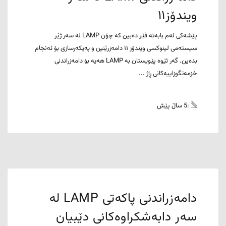
ویندۆز١١
پێشەکی لەم بابەتە فێر دەبین کە چۆن LAMP لە سەر ژێر
سیستەمی لینوکسی ویندۆز ١١ دامەزرێنین و پەیکەرسازی بۆ ئەنجام
بدەین. گەر ئێوە پێویستان بە LAMP هەیە بۆ دامەزراندنی
خزمەتگوزاییەکانی ڕاژ ...
:5 ساڵ پێش
دامەزراندنی پاکەتی LAMP لە
سەر دابەشکراوەکانی دێبیان