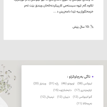
لکاوە.گەر ئێوە سیستەمی کارپیکردنەکەتان ویندۆز بێت ئەم
خزمەتگوزارییە تێدا دامەزرینن د ...
:10 ساڵ پێش
تاگی بەرچاوکراو :
لینوکس (58)
ئوبونتو (46)
ڕاژە (31)
ویندۆز (20)
ئێلێمێنتری (17)
دابەشکراوە (15)
گنو/لینوکس (12)
دێبیان (12)
ترمیناڵ (12)
نەرمەکالا (11)