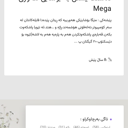
Mega
پێشەکی : مێگا بۆشایێکی هەورییە کە ڕیتان پێدەدا فایلەکانتان لە
سەر کۆمپیوتر،تەلەفۆنی هۆشمەند،ڕاژە و …هتد،لە نێویا پاشکەوت
بکەن.قەبارەی پاشکەوتکردن هەم بە پارەیە هەم بە لاشە(ئێوە بۆ
دێسکتۆپ ۲۰ گیگتان پ ...
:8 ساڵ پێش
تاگی بەرچاوکراو :
لینوکس (58)
ئوبونتو (46)
ڕاژە (31)
ویندۆز (20)