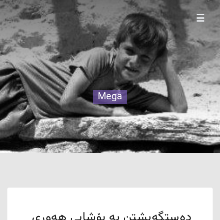
☰
Mega
دەستگەیشتن بە بۆشایی هەوری