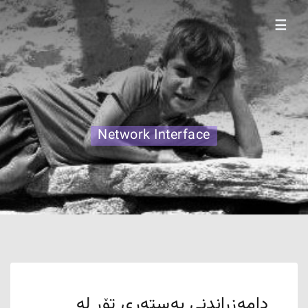
☰
Network Interface
دامەزراندنی بەستەری تۆڕ لە