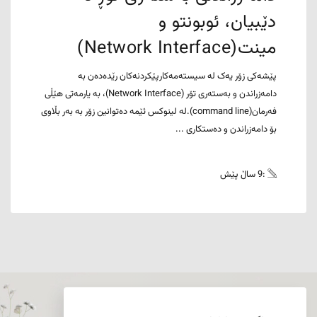
دێبیان، ئوبونتو و
مینت(Network Interface)
پێشەکی زۆر یەک لە سیستەمەکارپێکردنەکان رێدەدەن بە
دامەزراندن و بەستەری تۆر (Network Interface)، بە یارمەتی هێڵی
فەرمان(command line).لە لینوکس ئێمە دەتوانین زۆر بە بەر بڵاوی
بۆ دامەزراندن و دەستکاری ...
:9 ساڵ پێش