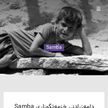
☰
Samba
دامەزرادنی خزمەتگوزاری Samba