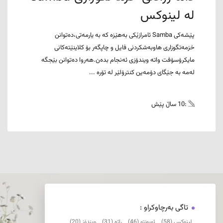
لە لینوکس
پێشەکی Samba ئامرازێکی بەهێزە کە بە یارمەتی،دەتوانن
خزمەتگوزاری هاوبەشکردنی فایل و چاپگەر بۆ کلاینێتەکانی
مایکرۆسۆفت واتە ویندۆزی ئەنجام بدەن.هەروا دەتوانن بێجگە
لەمە بە جێگای دۆمەین کنترۆلێر لە تۆرە ...
:10 ساڵ پێش
تاگی بەرچاوکراو :
لینوکس (58)
ئوبونتو (46)
ڕاژە (31)
ویندۆز (20)