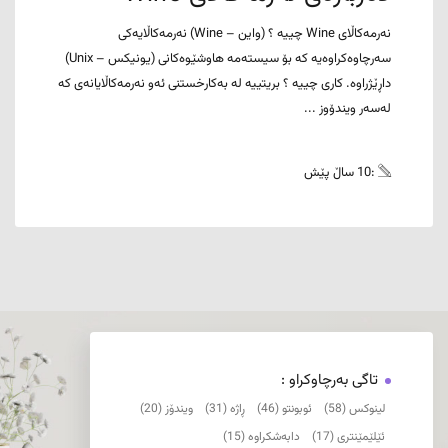
نەرمەکاڵای Wine چییە ؟ (واین – Wine) نەرمەکاڵایەکی
سەرچاوەکراوەیە کە بۆ سیستەمە هاوشێوەکانی (یونیکس – Unix)
داڕێژراوە. کاری چییە ؟ بریتییە لە بەکارخستنی ئەو نەرمەکاڵایانەی کە
لەسەر ویندۆوز ...
:10 ساڵ پێش
تاگی بەرچاوکراو :
لینوکس (58)
ئوبونتو (46)
ڕاژە (31)
ویندۆز (20)
ئێلێمێنتری (17)
دابەشکراوە (15)