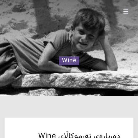
☰
Wine
دەربارەی نەرمەکاڵای Wine