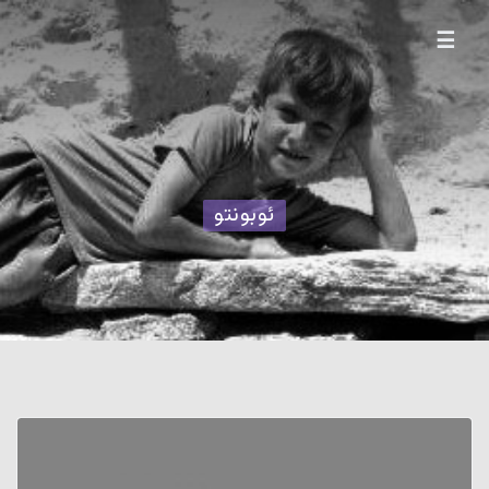
☰
ئوبونتو