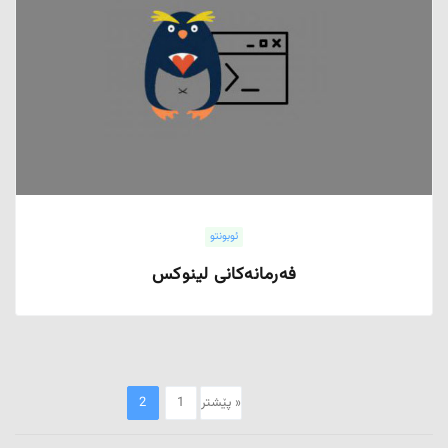
ئوبونتو
فەرمانەکانی لینوکس
« پێشتر
1
2