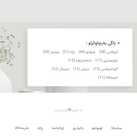
تاگی بەرچاوکراو :
لینوکس (58)
ئوبونتو (46)
ڕاژە (31)
ویندۆز (20)
ئێلێمێنتری (17)
دابەشکراوە (15)
گنو/لینوکس (12)
دێبیان (12)
ترمیناڵ (12)
نەرمەکالا (11)
بە هێزی
وۆردپرێس
سەرەتا
ئوبونتو
زانیاری
ژیاننامە
ڕاژە
نەرمەکالا