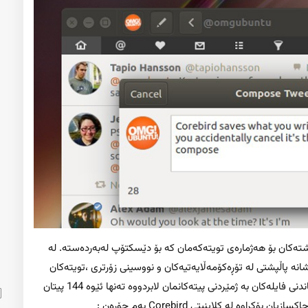
یادداشتەکان بۆ هەژمارەی تویتەکەمان کە بۆ دێسکتۆپ لەبەردەستە. لە
شانە پاڵپشتی لە تۆڕەکۆمەڵایەتیەکان و نووسینی زۆرتری ،تویتەکان
دەکا. هەروا کە دەزانن تویتێر گوتی :” لە ئێستا سنووری لکاندنی فایلەکان بە ژمێردنی پیتەکانمان لابردووە تەنها ئێوە 144 پیتان
وە لە کلاینیتی Corebird بەم جۆرەن :