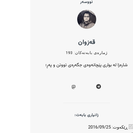
نووسەر
قەزوان
ژمارەی بابەتەکان: 193
شارەزا لە بواری پێچانەوەی جگەرەی تووتن و پەڕ؛
زانیاری بابەت:
ڕێکەوت: 2016/09/25