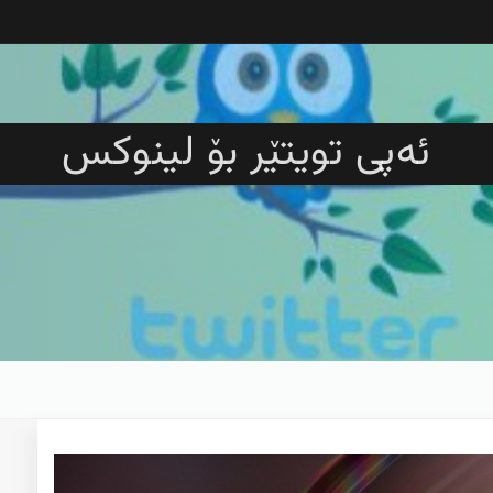
ئەپی تویتێر بۆ لینوکس