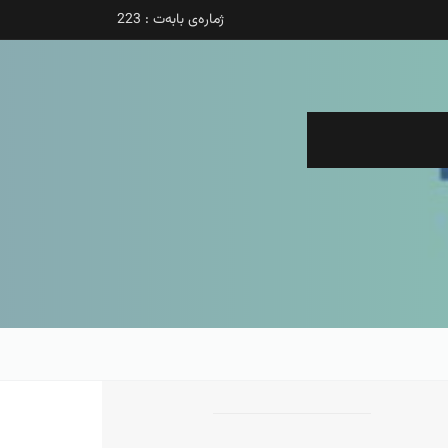
ژمارەی بابەت : 223