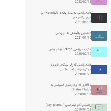
2022/07/16
دامەزراندنی دەستکاریکەری نانۆ(Nano) بۆ
فری‌بی‌ئێس‌دی
2021/05/07
٥ ئامێری پاڵپشتی لە لینوکس
2021/01/16
کتێب خوێنەری Foliate بۆ لینوکس
2020/02/19
دامەزراندنی گەڕاڵی بیرگەی ئاژووری
مایکرۆسۆفت لە لینوکس
2020/01/27
ئاگاداری لە وردەزانیاری لینوکس بە
StatusPilatus
2020/01/07
ڕۆژمێری گنو لینوکسی (day-planner)
2019/04/08