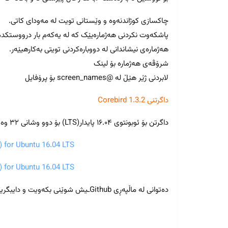
چاکسازی کوژاندنەوە و وێستانی تویت لە مەودای کاتی.
پاشکەوت نکردنی هەژمارەیێک کە لە یەکەم بار درووستکدە
هەژمارەی نیشاندانی لە دووبارەکردنی تویتی بەکارهیێەر.
شرۆڤەی هەژمارە بۆ لینک
لابردنی ژێر هێڵ لە @screen_names بۆ پرۆفایل
داگرتنی Corebird 1.3.2
داگرتن بۆ ئوبونتوی ۱۶.۰۴ پایدار(LTS) بۆ دوو وشانی ۳۲ وە ۶۴بیت .
) for Ubuntu 16.04 LTS
) for Ubuntu 16.04 LTS
دەتوانی لە ماڵپەڕی Githubـیش شوێنی بکەویت و دایبگریت.