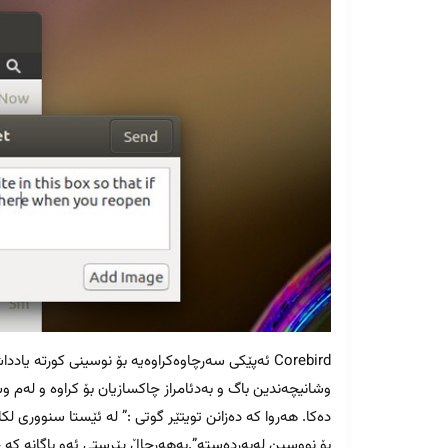
Corebird ئەپێکی سەرچاوەکراوەیە بۆ نوسینی کورتە 
وشانیچەندین باگ و بەدئامراز چاکسازیان بۆ کراوە و لەم و
بۆ نووسین لەبەردەستە”.بەهەرحاڵ پێرستی ئەو باگانە کە چاکسازیان بۆکرا