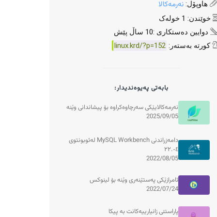
نەرمەکالا
هاوپۆل:
خوێندن: 1 خولەک
دوایین دەستکاری :10 ساڵ پێش
کورتە بەستەر:
linux.krd/?p=152
بابەتی پەیوەندیدار:
نەرمەکالایێکی سەرچاوەکراوە بۆ پیشاندانی وێنە
2025/09/05
دامەزراندنی MySQL Workbench لەئوبونتوی
٢٢.٠٤
2022/08/05
ئامرازێکی پەستێنەری وێنە بۆ لینوکس
2022/07/24
پاراستنی زانیارییەکانت بە پیکا