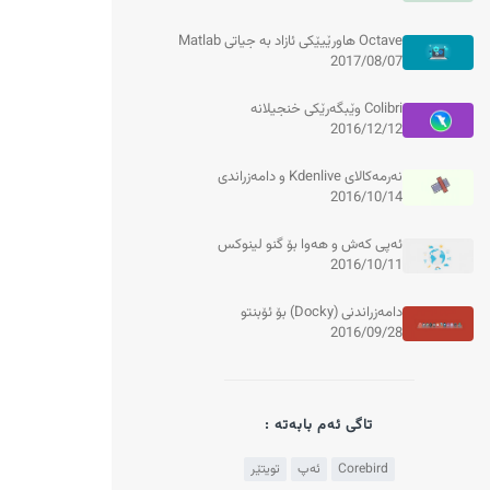
Octave هاورێیێکی ئازاد بە جیاتی Matlab
2017/08/07
Colibri وێبگەرێکی خنجیلانە
2016/12/12
نەرمەکالای Kdenlive و دامەزراندی
2016/10/14
ئەپی کەش و هەوا بۆ گنو لینوکس
2016/10/11
دامەزراندنی (Docky) بۆ ئۆبنتو
2016/09/28
تاگی ئەم بابەتە :
Corebird
ئەپ
تویتێر