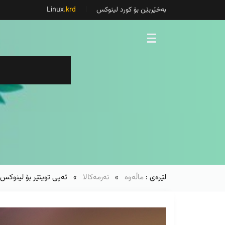
بەخێربێن بۆ کورد لینوکس
Linux
.krd
☰
لێرەی :
ماڵەوە
»
نەرمەکالا
» ئەپی تویتێر بۆ لینوکس