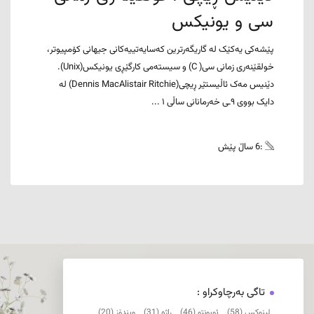
سی و یونیکس
پێشەکی یەکێک لە گاریگەرترین کەسایەتییەکانی جیهانی کۆمپیوتر،
خولقێنەری زمانی سی( C) و سیستەمی کارگێڕی یونیکس(Unix).
دێنیس مەک ئاڵیستێر ڕیچی(Dennis MacAlistair Ritchie) لە
دایک بووی ٩ـی خەرمانانی ساڵی ١ ...
:6 ساڵ پێش
تاگی بەرچاوکراو :
لینوکس (58)
ئوبونتو (46)
ڕاژە (31)
ویندۆز (20)