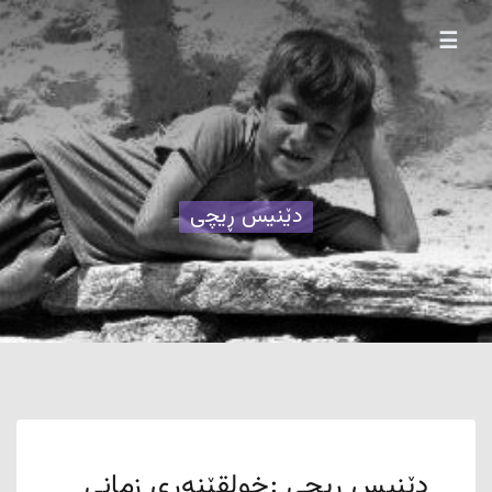
☰
دێنیس ڕیچی
دێنیس ڕیچی :خولقێنەری زمانی