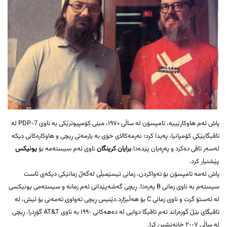
پاش ئەم هاوکارێییە، تامپسۆن لە ساڵی ۱۹۷۰، مینی کۆمپیوترێکی بە ناوی PDP-7 لە
تاقیگایێکی کۆمپانیا، پەیدا کرد؛ نەرمەکالای خۆی بە یارمەتی ڕیچی و هاوکارەکانی دیکە
لەسەر تاقی دەکرد و پەڕەیان پێدەدا.
برایان کرینگان
ناوی ئەم سیستەمە بۆ
یونیکس
پێشنیار کرد.
پاش ئەمە تامپسۆن بۆ تەواکردن، زمانی ئیسێمبڵی لەگەڵ زمانێکی دیکەی ئاست
سیستەم بە ناوی زمانی B پەرەدا. ڕیچی گەشەپێدانی ئەم زمانە و سیستەمی یونیکسی
لە ئەستۆ گرت و ناوی زمانی C بۆ هەڵبژارد.دێنیس ڕیچی تەواوی تەمەنی بۆ ئیش، لە
تاقیگای بێڵ گوزەراند ئەم تاقیگا دوایی لە دەهەکانی ١٩٩٠ بە ناوی AT&T گۆڕدرا. ڕیچی
لە ساڵی ٢٠٠٧ خانەنشین کرا.