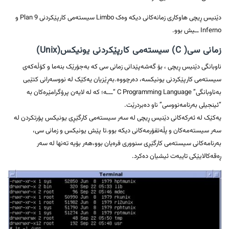
دێنیس ڕیچی هاوکاری زمانەکانی دیکە وەک Limbo سیستەمی کارپێکردنی Plan 9 و
Inferno ــیش بوو.
زمانی سی( C) سیستەمی کارپێکردنی یونیکس(Unix)
ناوبانگی دێنیس ڕیچی ، بۆ گەشەپێدانی زمانی سی کە بەجۆرێک بنەما و کۆڵەکەی
سیستەمی کارپێکردنی یونیکسە، دەرچووە.بەڕێزیان یەکێک لە نووسەرانی کتێبی
بەناوبانگی” C Programming Language “ـــە؛ کە لە لایەن پرۆگرامێرەکان بە
“ئینجیلی بەرنامەنووسی” ناو دەبردرێت.
یەکێک لە ئەرکەکانی دێنیس ڕیچی لە سەر سیستەمی کارگێڕی یونیکس پۆرتکردن لە
سەر سیستەمەکان و پڵەتفۆرمەکانی دیکە بوو.تا پێش یونیکس و زمانی سی،
بەرنامەکانی سیستەمی کارگێڕی سنووری فرەیان بوو،هەر بۆیە تەنها لە سەر
ڕەقەکالایێکی تایبەت ئیشیان دەکرد.