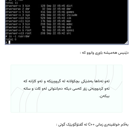
دێنیس هەمیشە باوڕی وابوو کە :
ئەو تەناها بەشێکی بچکۆلانە لە گرووپێکە و ئەو کارانە کە
ئەو کردوویەتی زۆر کەسی دیکە دەیانتوانی لەو کات و ساتە
بیکەن.
بەڵام خولقینەری زمانی ++C لە گفتۆگۆیێک گوتی :