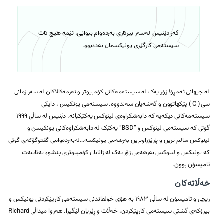
گەر دێنیس لەسەر بیرکاری بەردەوام ببواێی، ئێمە هیچ کات
سیستەمی کارگێڕی یونیکسمان نەدەبوو.
لە جیهانی ئەمڕۆ! زۆر یەک لە سیستەمەکانی کۆمپیوتر و نەرمەکالاکان لە سەر زمانی
سی ( C ) پێکهاتوون و گەشەیان سەندووە. سیستەمی یونکیس ، دایکی
سیستەمەکانی دیکەیە کە دابەشکراوەی لینوکس یەکێکیانە. دێنیس لە ساڵی ١٩٩٩
گوتی کە سیستەمی لینوکس و “BSD” یەکێک لە دابەشکراوەکانی یونکیسن و
لینوکس سالم ترین و پارێزراوترین بەرهەمی یونیکسە…لەبەردەوامی گفتوگۆکەی گوتی
کە یونیکس و لینوکس بەرهەمی زۆر یەک لە زانایان کۆمپیوتری پێشوو بەتایبەت
تامپسۆن بوون.
خەڵاتەکان
ریچی و تامپسۆن لە ساڵی ١٩٨٣ بە هۆی خولقاندنی سیستەمی کارپێکردنی یونیکس و
بیرۆکەی گشتی سیستەمی کارپێکردن، خەڵات و ڕێزیان لێگیرا. هەروا میداڵی Richard