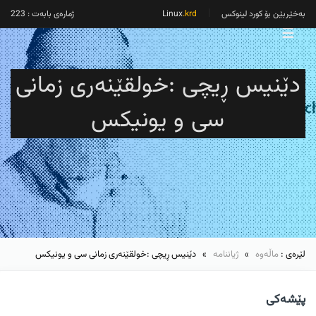
بەخێربێن بۆ کورد لینوکس
Linux
.krd
ژمارەی بابەت : 223
☰
دێنیس ڕیچی :خولقێنەری زمانی
سی و یونیکس
لێرەی :
ماڵەوە
»
ژیاننامە
» دێنیس ڕیچی :خولقێنەری زمانی سی و یونیکس
پێشەکی