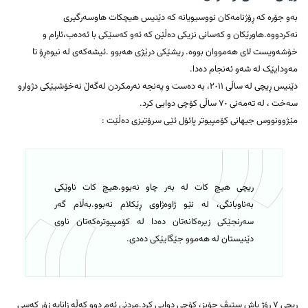
بەو جۆرە کە ڕۆژنامەکان نووسیویانە کە دێنیس هیچکات هاوسەرگیری
نەکردووە.هاورێکان و کەسانی نزیکی دەڵێن کە ئەو کەسێکی با ئەدەب،ئارام و
خۆشەویست لای هەمووان بووە. ریشێکی درێژی هەبوو .ئیشەکەی لە نیوەڕۆ تا
مەودایێک لە شەو ئەنجام دەدا.
دێنیس ڕیچی لە ساڵی ٢٠١١، بە دەست و پەنجە نەرمکردن لەگەڵ نەخۆشیێکی دژوارو
سەخت ، لە تەمەنی ٧٠ ساڵی کۆچی دوایی کرد.
مێژوونووس جیهانی کۆمپیوتر پائۆل ئێی سرۆتیزی دەڵێت :
ریچی هیچ کات لە بەر چاو نەبوو.هیچ کات ناوێکی
بەناوبانگی، لە نێو ژاوەژاوی ڕێکلام نەبوو.بەڵام گەر
سەرنجێکی زیرەکانەتان دەدا لە کۆمپیوترەکەتان ناوی
دێنیستان لە هەموو جێگایێکی دەدی.
ریچی ٧ ڕۆژ پاش ستیڤ جۆبز، کۆچی دوایی کرد.مردنی ئەم دوو کەڵە زانایە زۆر کەسی