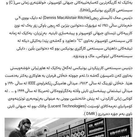
یەکێک لە گاریگەرترین کەسایەتییەکانی جیهانی کۆمپیوتر، خولقێنەری زمانی سی( C) و
سیستەمی کارگێڕی یونیکس(Unix).
دێنیس مەک ئاڵیستێر ڕیچی(Dennis MacAlistair Ritchie) لە دایک بووی ٩ـی
خەرمانانی ساڵی ١٩٤١ لە نیۆیۆرک.دەتوانین بێژین کە ڕیچی باوکی زۆر یەک لە نوێ
کارییەکانی ئێستای جیهانی کۆمپیوتر و پیشەسازی ئایتیە. بەڕێزیان، یەکێک لە زمانە
کانی سیستەمی کۆمپیوتر بەناوی “C” داهاورد و گەشەی پێدا.یەکێکی دیکە لە
ئیشەکانی داهێنانی سیستەمی کارگێڕی یونیکس بوو کە دەتوانین بڵێن ، دایکی
سیستەمەکانی لینوکس، ماک و ویندۆزە.
دێنیس سیستەمی کارپێکردنی یونیکسی لەگەڵ یەکێک لە هاورێیانی خۆشەویستی
بەناوی کەن تامپسۆن گەشە دا.ئەم جووتە خەڵاتی فرەیان بە هاوکاری یەکتر بەدەست
هێنا. خەڵاتی تۆرینگ لە ساڵی ١٩٨٣، میداڵی هامینگی ڕێکخراوەی IEEE لە ساڵی ١٩٩٠ و
میداڵی نیشتمانی پیشەسازی ئایتی وڵاتە یەکگرتووەکانی ئەمریکا لە ساڵی ۱۹۹۹ و … . لە
کۆتایی ژیانی کارکردنی، لە پێش خانەنشین بوونی بە عینوانی بەڕێوەبەری توێژینەوەی
کۆمپانیای نەرمەکالای لۆسێنت (Lucent Technologies) چالاک بوو.لە جیهانی ئایتی
ناوی بەم جۆرە دەبردرێ ( DMR ).