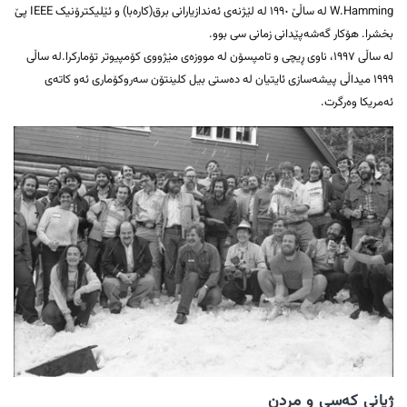
W.Hamming لە ساڵێ ١٩٩٠ لە لێژنەی ئەندازیارانی برق(کارەبا) و ئێلیکترۆنیک IEEE پێ
بخشرا. هۆکار گەشەپێدانی زمانی سی بوو.
لە ساڵی ١٩٩٧، ناوی ڕیچی و تامپسۆن لە مووزەی مێژووی کۆمپیوتر تۆمارکرا.لە ساڵی
١٩٩٩ میداڵی پیشەسازی ئایتیان لە دەستی بیل کلینتۆن سەروکۆماری ئەو کاتەی
ئەمریکا وەرگرت.
ژیانی کەسی و مردن