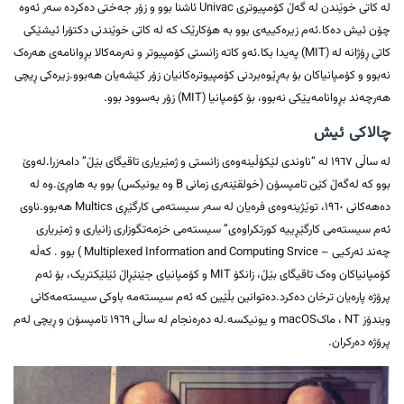
لە کاتی خوێندن لە گەڵ کۆمپیوتری Univac ئاشنا بوو و زۆر جەختی دەکردە سەر ئەوە
چۆن ئیش دەکا.ئەم زیرەکییەی بوو بە هۆکارێک کە لە کاتی خوێندنی دکتۆرا ئیشێکی
کاتی ڕۆژانە لە (MIT) پەیدا بکا.ئەو کاتە زانستی کۆمپیوتر و نەرمەکالا بڕوانامەی هەرەک
نەبوو و کۆمپانیاکان بۆ بەڕێوەبردنی کۆمپیوترەکانیان زۆر کێشەیان هەبوو.زیرەکی ڕیچی
هەرچەند بڕوانامەیێکی نەبوو، بۆ کۆمپانیا (MIT) زۆر بەسوود بوو.
چالاکی ئیش
لە ساڵی ١٩٦٧ لە “ناوندی لێکۆڵینەوەی زانستی و ژمێریاری تاقیگای بێڵ” دامەزرا.لەوێ
بوو کە لەگەڵ کێن تامپسۆن (خولقێنەری زمانی B وە یونیکس) بوو بە هاوڕێ.وە لە
دەهەکانی ١٩٦٠، توێژینەوەی فرەیان لە سەر سیستەمی کارگێڕی Multics هەبوو.ناوی
ئەم سیستەمی کارگێڕییە کورتکراوەی” سیستەمی خزمەتگوزاری زانیاری و ژمێریاری
چەند ئەرکیی – Multiplexed Information and Computing Srvice ) بوو . کەڵە
کۆمپانیاکان وەک تاقیگای بێڵ، زانکۆ MIT و کۆمپانیای جێنێڕاڵ ئێلێکتریک، بۆ ئەم
پرۆژە پارەیان ترخان دەکرد.دەتوانین بڵێین کە ئەم سیستەمە باوکی سیستەمەکانی
ویندۆز NT ، ماکmacOS و یونیکسە.لە دەرەنجام لە ساڵی ١٩٦٩ تامپسۆن و ڕیچی لەم
پرۆژە دەرکران.