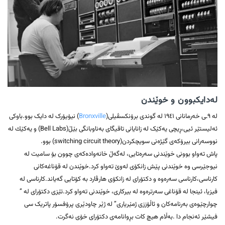
لەدایکبوون و خوێندن
لە ٩ـی خەرمانانی ١٩٤١ لە گوندی برۆنکسڤیلی(
Bronxville
) نیۆیۆرک لە دایک بوو.باوکی
ئەلیستێر ئیی،ڕیچی یەکێک لە زانایانی تاقیگای بەناوبانگی بێڵ(Bell Labs) و یەکێك لە
نووسەرانی بیرۆکەی گێژەنی سویچکردن(switching circuit theory) بوو.
پاش تەواو بوونی خوێندنی سەرەتایی، لەگەڵ خانەوادەکەی چوون بۆ سامیت لە
نیوجێرسی وە خوێندنی پێش زانکۆی لەوێ تەواو کرد.خوێندن لە قۆناغەکانی
کارناسی،کارناسی سەرەوە و دکتۆرای لە زانکۆی هارڤارد بە کۆتایی گەیاند.کارناسی لە
فیزیا، ئینجا لە قۆناغی سەرترەوە لە بیرکاری، خوێندنی تەواو کرد.تێزی دکتۆرای لە ”
چوارچێوەی بەرنامەکان و ئاڵۆززی ژمێریاری” لە ژێر چاودێری پرۆفسۆر پاتریک سی
فیشێر ئەنجام دا .بەڵام هیچ کات بڕوانامەی دکتۆرای خۆی نەگرت.