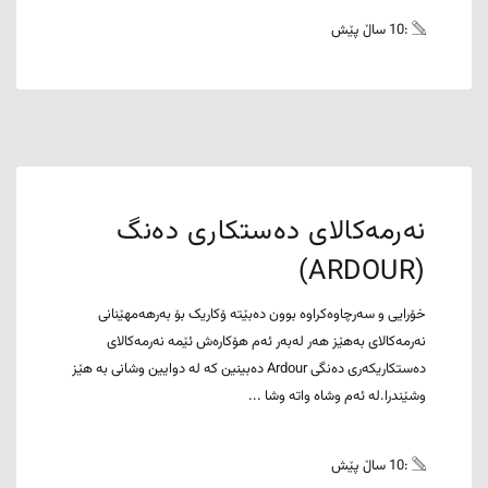
:10 ساڵ پێش
نەرمەکالای دەستکاری دەنگ
(ARDOUR)
خۆرایی و سەرچاوەکراوە بوون دەبێتە ۆکاریک بۆ بەرهەمهێنانی
نەرمەکالای بەهێز هەر لەبەر ئەم هۆکارەش ئێمە نەرمەکالای
دەستکاریکەری دەنگی Ardour دەبینین کە لە دوایین وشانی بە هێز
وشێندرا.لە ئەم وشاە واتە وشا ...
:10 ساڵ پێش