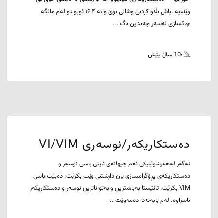
وێنەیە .پاش بڵاو کردنی وشانی نوێ واتە ۱۶.۴ ئوبونتو لەم مانگە
چاکسازی لەسەر چەندین باگ ...
:10 ساڵ پێش
دەستکاریکەر/نوسەری VI/VIM
ئەگەر لەهەرشوێنیکی ئەم جیهانەی ئایتی باسی نوسەر و
دەستکاریکەی پڕۆگرامسازی یان داڕشتنی وێب بکرێت، دەبێت باسی
VIM بکرێت، تائێستا بەباشترین و بەتواناترین نوسەر و دەستکاریکەر
ناسراوە. لەم بابەتەدا دەمەوێت ...