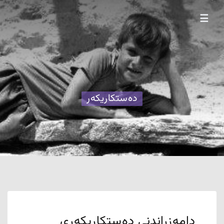
☰
دەستکاریکەر
دامەزراندنی دەستکاریکەری