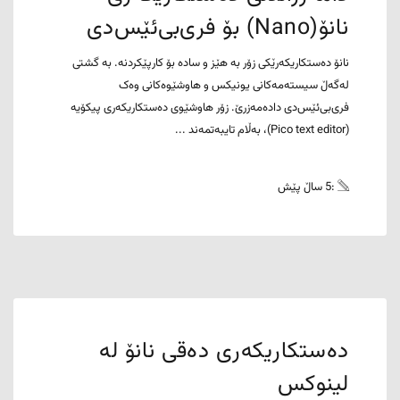
نانۆ(Nano) بۆ فری‌بی‌ئێس‌دی
نانۆ دەستکاریکەرێکی زۆر بە هێز و سادە بۆ کارپێکردنە. بە گشتی
لەگەڵ سیستەمەکانی یونیکس و هاوشێوەکانی وەک
فری‌بی‌ئێس‌دی دادەمەزرێ. زۆر هاوشێوی دەستکاریکەری پیکۆیە
(Pico text editor)، بەڵام تایبەتمەند ...
:5 ساڵ پێش
دەستکاریکەری دەقی نانۆ لە
لینوکس