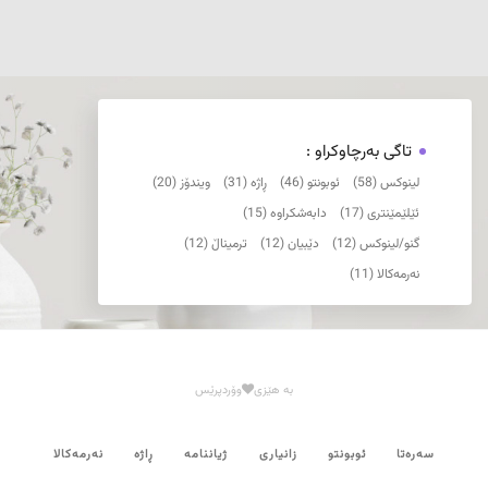
تاگی بەرچاوکراو :
لینوکس (58)
ئوبونتو (46)
ڕاژە (31)
ویندۆز (20)
ئێلێمێنتری (17)
دابەشکراوە (15)
گنو/لینوکس (12)
دێبیان (12)
ترمیناڵ (12)
نەرمەکالا (11)
بە هێزی
وۆردپرێس
سەرەتا
ئوبونتو
زانیاری
ژیاننامە
ڕاژە
نەرمەکالا