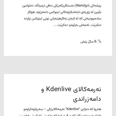
پێشەکی نانۆ(Nano) دەستکاریکەرێکی دەقی ترمیناڵە، دەتوانین
بڵێین لە زۆربەی دابەشکراوەکانی لینوکس دامەزراوە، هۆکار
سادەبوونیەتی کە لە لایەن بەکارهێنەرانی نوێی لینوکس بژاردە
دەکرێت. ئەمەش بەراوەرد دەکرێت ...
:8 ساڵ پێش
نەرمەکالای Kdenlive و
دامەزراندی
هەروا کە دەزانن "Kdenlive" نەرمەکالایێکی – سەرچاوەکراوەو
خۆڕاییە – دەستکاریکەری ڤیدیۆیە کە بەراستی لە ئاستی خۆی بێ