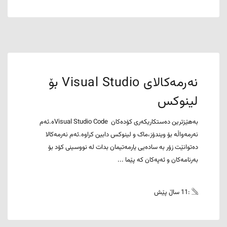
نەرمەکالای Visual Studio بۆ
لینوکس
بەهێزترین دەستکاریکەری کۆدەکان Visual Studio Codeە.ئەم
نەرمەواڵە بۆ ویندۆز،ماک و لینوکس دابین کراوە.ئەم نەرمەکالا
دەتوانێت زۆر بە سادەیی یارمەتیمان بدات لە نووسینی کۆد بۆ
بەرنامەکان و ئەپەکان کە پێما ...
:11 ساڵ پێش