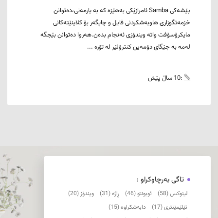
پێشەکی Samba ئامرازێکی بەهێزە کە بە یارمەتی،دەتوانن
خزمەتگوزاری هاوبەشکردنی فایل و چاپگەر بۆ کلاینێتەکانی
مایکرۆسۆفت واتە ویندۆزی ئەنجام بدەن.هەروا دەتوانن بێجگە
لەمە بە جێگای دۆمەین کنترۆلێر لە تۆرە ...
:10 ساڵ پێش
تاگی بەرچاوکراو :
لینوکس (58)
ئوبونتو (46)
ڕاژە (31)
ویندۆز (20)
ئێلێمێنتری (17)
دابەشکراوە (15)