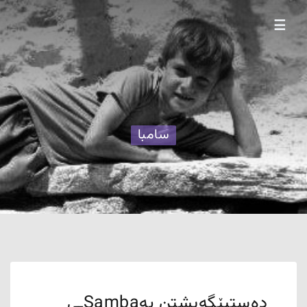
☰
سامبا
دەستپێگەیشتن بەSambaـی