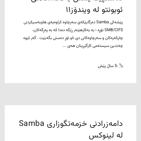
ئوبونتو لە ویندۆز١١
پێشەکی Samba دەرگایێکەی سەرچاوە کراوەیەی هاوبەسیکردنی
SMB/CIFS تۆڕە ؛ بە بەکارهێنەر ڕێگە دەدا کە بە پەڕگەکان،
چاپکەرەکان و سەرچاوەکانی دی ناو تۆڕ دەستی بگەیێت . گەر ئێوە
چەندین سیستەمی کارگێڕیتان هەی ...
:5 ساڵ پێش
دامەزرادنی خزمەتگوزاری Samba
لە لینوکس