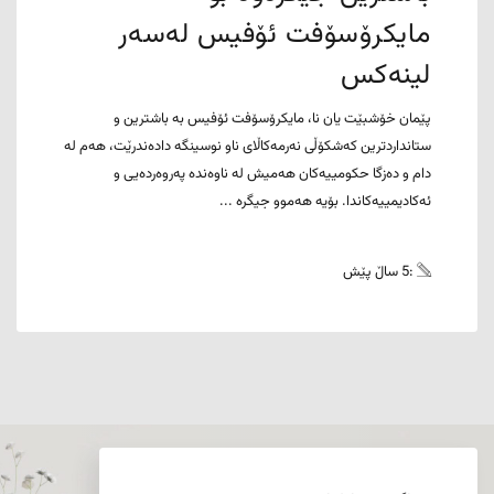
مایکرۆسۆفت ئۆفیس لەسەر
لینەکس
پێمان خۆشبێت یان نا، مایکرۆسۆفت ئۆفیس بە باشترین و
ستانداردترین کەشکۆڵی نەرمەکاڵای ناو نوسینگە دادەندرێت، هەم لە
دام و دەزگا حکومییەکان هەمیش لە ناوەندە پەروەردەیی و
ئەکادیمییەکاندا. بۆیە هەموو جیگرە ...
:5 ساڵ پێش