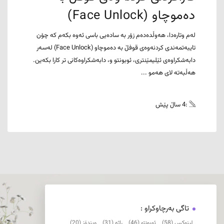
دەموچاو (Face Unlock)
لەم وتارەدا، هەوڵدەدەم زۆر بە سادەیی باسی ئەوە بکەم کە چۆن
تایبەتمەندی کردنەوەی قوفڵ بە دەموچاو (Face Unlock) لەسەر
دابەشکراوەی ئێلیمێنتری، ئوبونتو و، دابەشکراوەکانی تر کارا بکەین.
هەڵبەتە لای هەمو ...
:4 ساڵ پێش
تاگی بەرچاوکراو :
لینوکس (58)
ئوبونتو (46)
ڕاژە (31)
ویندۆز (20)