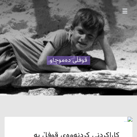
☰
قوفڵی دەموچاو
کاراکردنی کردنەوەی قوفڵ بە