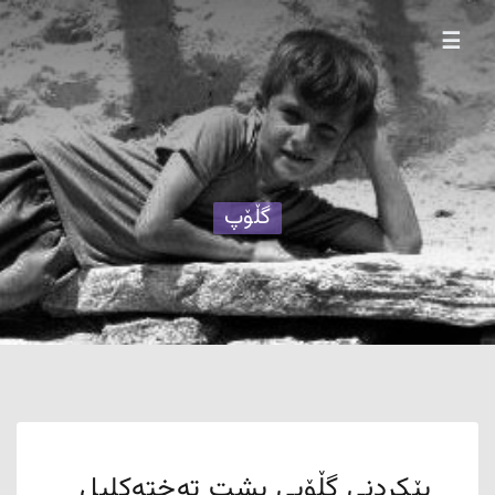
☰
گڵۆپ
پێکردنی گڵۆپی پشت تەختەکلیل