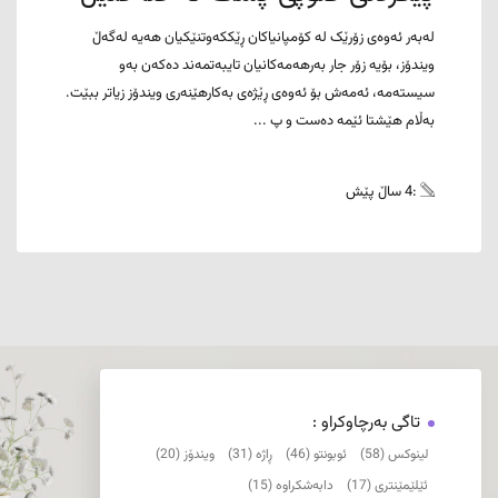
لەبەر ئەوەی زۆرێک لە کۆمپانیاکان ڕێککەوتنێکیان هەیە لەگەڵ
ویندۆز، بۆیە زۆر جار بەرهەمەکانیان تایبەتمەند دەکەن بەو
سیستەمە، ئەمەش بۆ ئەوەی ڕێژەی بەکارهێنەری ویندۆز زیاتر ببێت.
بەڵام هێشتا ئێمە دەست و پ ...
:4 ساڵ پێش
تاگی بەرچاوکراو :
لینوکس (58)
ئوبونتو (46)
ڕاژە (31)
ویندۆز (20)
ئێلێمێنتری (17)
دابەشکراوە (15)