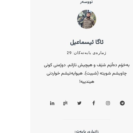
نووسەر
ئاگا ئیسماعیل
ژمارەی بابەتەکان: 29
بەخۆم دەڵێم شێف و هیچیش نازانم. دوژمنی کونی
چاویشم شویتە (شبیت). ‌هیوایەتیشم خواردنی
هیندییە!
زانیاری بابەت: