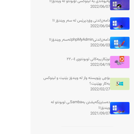
پەیوەندی بە لینوکسی ئۆبونتو لە ویندۆز١١
2022/06/07
دامەزراندنی وۆردپرێس لە سەر ویندۆز ١١
2022/06/04
دامەزراندنیphpMyAdminلەسەر ویندۆز١١
2022/06/03
نوێکارییەکانی ئوبونتوی ٢٢،٠٤
2022/04/19
بۆچی پێویستە واز لە ویندۆز بێنیت و لینوکس
بەکار بهێنیت؟
2022/02/27
دەستپێگەیشتن بەSambaـی ئوبونتو لە
ویندۆز١١
2021/09/07