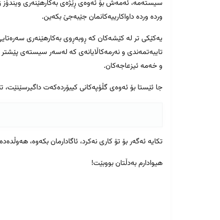
سیستەمە، ئەمەش بۆ ئەوەی ڕێژەی بەکارهێنەری ویندۆز زیا
وردە وردە داواکارییەکانمان جێبەجێ بکەین.
یەکێکی تر لە کێشەکان کە ڕوبەڕوی بەکارهێنەری سەرەتای
تایبەتمەندی و نەرمەکاڵایانەی کە لەسەر سیستەی پێشتر 
و خەمە ئیزعاجەکان.
جا ئێستا بۆ ئەوەی گڵۆپەکانی کیبۆردەکەت داگیرسێنێت، تێر
تکایە ئەگەر بۆ تۆ کاری نەکرد، ئاگادارمان بکەوە، هەوڵدە
هیوادارم بەدڵتان بووبێت!