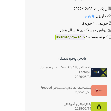
ڕێکەوت: 2022/12/08
زانیاری
هاوپۆل:
خوێندن: 1 خولەک
دوایین دەستکاری :4 ساڵ پێش
کورتە بەستەر:
linux.krd/?p=3215
بابەتی پەیوەندیدار:
دامەزراندنی Zorin OS 18 لەسەر Surface
Laptop 3
2026/05/08
پێناسەیێک دەربارەی سیستەمی Freebsd
2025/10/25
بەکارهێنەر و گروپەکان
2025/05/19