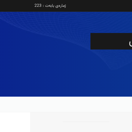
ژمارەی بابەت : 223