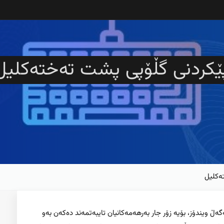
ێکردنی گڵۆپی پشت تەختەکلیل
ەکلیل
گەڵ ویندۆز، بۆیە زۆر جار بەرهەمەکانیان تایبەتمەند دەکەن بەو