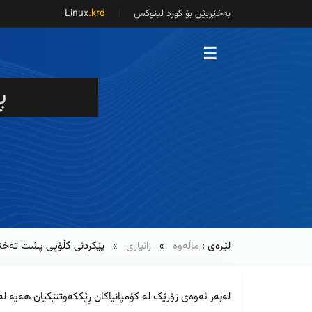
بەخێربێن بۆ کورد لینوکس
Linux
.krd
☰
پ
لێرەی :
ماڵەوە
»
زانیاری
» پێکردنی گڵۆپی پشت تەخت
لەبەر ئەوەی زۆرێک لە کۆمپانیاکان ڕێککەوتنێکیان هەیە لە