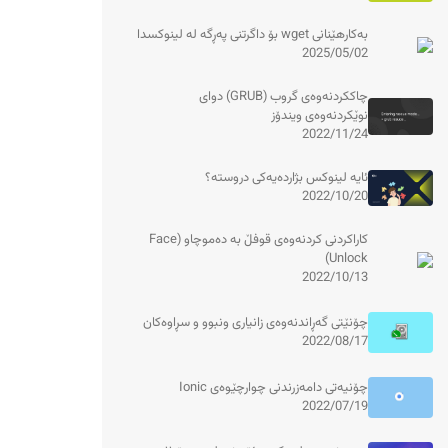
بەکارهێنانی wget بۆ داگرتنی پەڕگە لە لینوکسدا
2025/05/02
چاککردنەوەی گروب (GRUB) دوای
نوێکردنەوەی ویندۆز
2022/11/24
ئایە لینوکس بژاردەیەکی دروستە؟
2022/10/20
کاراکردنی کردنەوەی قوفڵ بە دەموچاو (Face
Unlock)
2022/10/13
چۆنێتی گەڕاندنەوەی زانیاری ونبوو و سڕاوەکان
2022/08/17
چۆنیەتی دامەزرندنی چوارچێوەی Ionic
2022/07/19