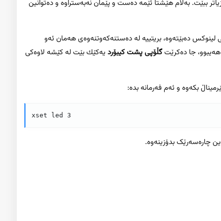
تر ببێت. بەڵام هێشتا ئێمە دەست و پێمان نەبەستراوە و دەتوانین
ی لینوکس دەبێتەوە، بریتییە لە دەستنەکەوتنەوەی هەمان ئەو
هەیبوو، جا دەکرێت
گڵۆپی پشت کیبۆرد
یەکێك بێت لە کێشە لاوەکی
میناڵ بکەوە و ئەم فەرمانە بدە:
xset led 3
دەین چارەسەرێک بدۆزینەوە.