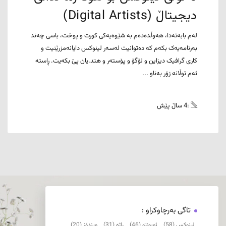
دیجیتاڵ (Digital Artists)
لەم بابەتەدا، هەوڵدەدەم بە شێوەیەکی کورت و پوخت، باسی چەند
بەرنامەیەک بکەم کە دەتوانیت لەسەر لینوکس دایانەمزرێنیت و
کاری گرافیک دیزاین و لۆگۆ و پۆستەر و هتد.یان پێ بکەیت. ڕاستە
ئەم توڵانە زۆر بەناو ...
:4 ساڵ پێش
تاگی بەرچاوکراو :
لینوکس (58)
ئوبونتو (46)
ڕاژە (31)
ویندۆز (20)