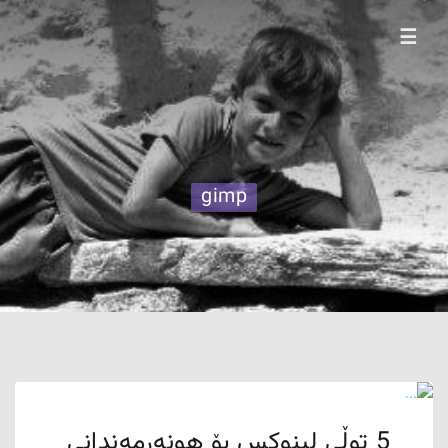
☰
gimp
5 توڵی لینوکس بۆ هونەرمەندانی