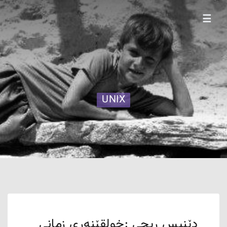
☰
UNIX
دێنیس ڕیچی :خولقێنەری زمانی