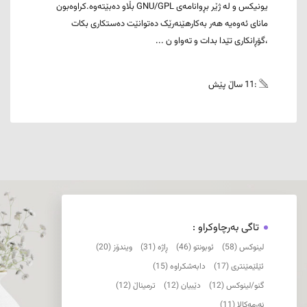
یونیکس و لە ژێر بڕوانامەی GNU/GPL بڵاو دەبێتەوە.کراوەبون
مانای ئەوەیە هەر بەکارهێنەرێک دەتوانێت دەستکاری بکات
،گۆڕانکاری تێدا بدات و تەواو ن ...
:11 ساڵ پێش
تاگی بەرچاوکراو :
لینوکس (58)
ئوبونتو (46)
ڕاژە (31)
ویندۆز (20)
ئێلێمێنتری (17)
دابەشکراوە (15)
گنو/لینوکس (12)
دێبیان (12)
ترمیناڵ (12)
نەرمەکالا (11)