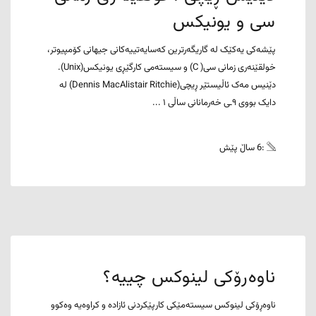
سی و یونیکس
پێشەکی یەکێک لە گاریگەرترین کەسایەتییەکانی جیهانی کۆمپیوتر،
خولقێنەری زمانی سی( C) و سیستەمی کارگێڕی یونیکس(Unix).
دێنیس مەک ئاڵیستێر ڕیچی(Dennis MacAlistair Ritchie) لە
دایک بووی ٩ـی خەرمانانی ساڵی ١ ...
:6 ساڵ پێش
ناوەرۆکی لینوکس چییە؟
ناوەڕۆکی لینوکس سیستەمێکی کارپێکردنی ئازادە و کراوەیە وەکوو