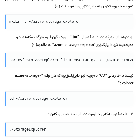
ئەوەیە با دروستکردن لە دایرێکتۆری ماڵەوە بێت (~) :
بۆ دەرهێنانی پەڕگە دەبێ لە فەرمانی “tar ” سوود بگرن،لێرە پەڕگە دەکەینەوە و
دەیخەینە نێو دایرێکتۆری”azure-storage-explorer” لە ماڵەوە(~)
ئێستا بە فەرمانی “CD” دەچینە نێو دایرێکتۆرییەکەمان واتە “azure-storage-
explorer” :
ئێستا بە فەرمانەکەی خوارەوە دەتوانن جێبەجێی بکەن :