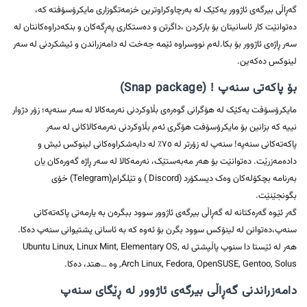
گەڕاڵی بیرگەی ئاژوور یەکێک لە بەرچاوکراوترین خزمەتگوزاری مایکرۆسۆفتە کە،
دەتوانێت کار ئاسانیتان بۆ بارکردن ،داگرتن و دەستکاری پەڕگەکان و بنکەدراوەکانتان لە
سەر ڕاژەی ئاژوور بۆ بکا.لەم نووسراوە ئێمە جەخت لە دامەزراندن و ئیشکردنی لە سەر
لینوکس دەکەین.
بۆ پاکەتی سنەپ ! (Snap package)
مایکرۆسۆفت یەکێک لە هۆگرانی گوەرەی بڵاوکردنی نەرمەکالا لە سەر سنەپە؛ زۆر دژوار
نییە کە بزانین بۆ مایکرۆسۆفت هۆگری ئەم بڵاوکردنی نەرمەکالاکانی لە سەر
پاکەتەکانی سنەپە! سنەپ لە زۆرتر لە ٧٥٪ لە دابەشکراوەکانی لینوکس ئیش و
دادەمەزرێت. دەتوانێت بۆ هەر مەبەستێک، نەرمەکالا لە سەر ڕاژە گەورەکان یان
بەرنامە بچکۆلەکان وەک دیسکۆرد (Discord ) و تێلگرام(Telegram) خۆی
بگونجێنێت.
گەر ئێوە گەرەکتانە لە گەڕاڵی بیرگەی ئاژوور سوود ببگرەن بە یارمەتی پاکەتەکانی
سنەپ،دەتوانن لە لینۆکس سوود بگرن بۆ ئەوە کە بە ئاسانی پشتیوانی سنەپ دەکا.
هەر لە ئێستا دا سنوپ پاڵپشتی لە Ubuntu Linux, Linux Mint, Elementary OS,
Arch Linux, Fedora, OpenSUSE, Gentoo, Solus, وە …هتد، دەکا.
دامەزراندنی گەڕاڵی بیرگەی ئاژوور لە ڕێگای سنەپ