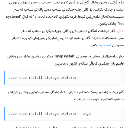
بۆ داگرتنی دوایین وشانی گەڕاڵی بیرگەی ئاژوور دەبێ ،سنەپ لە سەر لینوکس بوونی
ببێت و چالاک بکرێت. بۆ کاتی جێبەجێکردنی سنەپ دەبێ پاکەتی سنەپ لە سەر
سیستەمەکەتان دامەزرێنن ئینجا خزمەتگوزاری “snapd.socket” لە گەڵ “systemd
init” چالاک بکەن.
گەر کێشەت لەگەڵ دامەزراندن و کاتی جێبەجێکردنی سنەپ لە سەر
خاڵ
سیستەمەکەت هەیە! نگەران مەبە ئێمە لێرە ڕێنمایێکی بەپیزمان کردووە دەتوانی
سەردانی
ئەم پەڕە
بکەی.
پاش دامەزراندنی سناپ بە فەرمانی “snap install” دەتوانن دوایین وشان یان وشانی
قاییم یان جێگیری گەڕاڵی بیرگەی ئاژوور دامەزرێنن.
گەر پێت خۆشە و ریسک دەکەی دەتوانی لە فرۆشگای سنەپ دوایین وشانی ناپایەدار
بە فەرمانەکەی خوارەوە دامەزرێنیت: