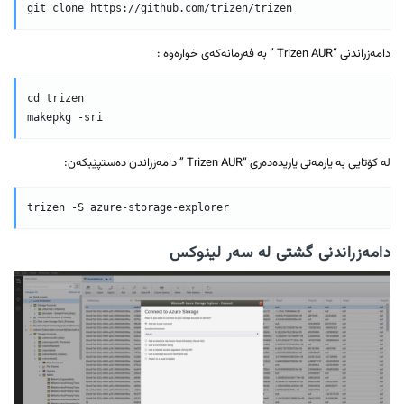
دامەزراندنی “Trizen AUR ” بە فەرمانەکەی خوارەوە :
cd trizen

لە کۆتایی بە یارمەتی یاریدەدەری “Trizen AUR ” دامەزراندن دەستپێبکەن:
دامەزراندنی گشتی لە سەر لینوکس