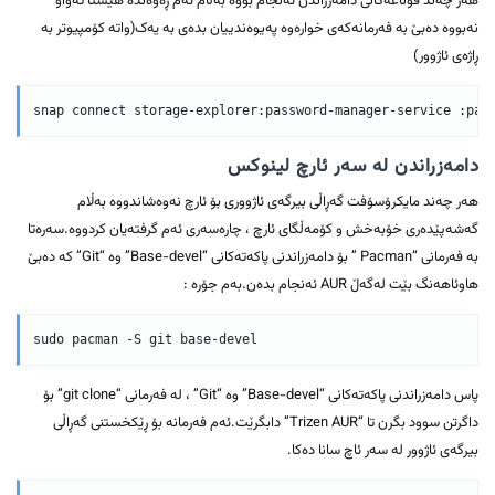
هەر چەند قۆناغەکانی دامەزراندن ئەنجام بووە بەڵآم ئەم ڕەوەندە هێشتا تەواو
نەبووە دەبێ بە فەرمانەکەی خوارەوە پەیوەندییان بدەی بە یەک(واتە کۆمپیوتر بە
ڕاژەی ئاژوور)
دامەزراندن لە سەر ئارچ لینوکس
هەر چەند مایکرۆسۆفت گەڕاڵی بیرگەی ئاژووری بۆ ئارچ نەوەشاندووە بەڵام
گەشەپێدەری خۆبەخش و کۆمەڵگای ئارچ ، چارەسەری ئەم گرفتەیان کردووە.سەرەتا
بە فەرمانی “Pacman ” بۆ دامەزراندنی پاکەتەکانی “Base-devel” وە “Git” کە دەبێ
هاوئاهەنگ بێت لەگەڵ AUR ئەنجام بدەن.بەم جۆرە :
پاس دامەزراندنی پاکەتەکانی “Base-devel” وە “Git” ، لە فەرمانی “git clone” بۆ
داگرتن سوود بگرن تا “Trizen AUR” دابگرێت.ئەم فەرمانە بۆ ڕێکخستنی گەڕاڵی
بیرگەی ئاژوور لە سەر ئاچ سانا دەکا.