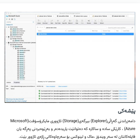
پێشەکی
دامەزراندنی گەڕاڵی(Explorer) بیرگەی(Storage) ئاژووری مایکرۆسۆفت(Microsoft
Azure) ، کارێکی سادە و ساکارە کە دەتوانێت یاریدەدەر و بەڕێوەبردنی پەڕگە یان
فایلەکانتان لە سەر ویندۆز ،ماک و لینوکس بۆ سەرچاوەکانی ڕاژەی ئاژوور بێت.