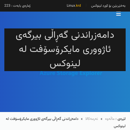
بەخێربێن بۆ کورد لینوکس
Linux
.krd
ژمارەی بابەت : 223
☰
دامەزراندنی گەڕاڵی بیرگەی
ئاژووری مایکرۆسۆفت لە
لینوکس
لێرەی :
ماڵەوە
»
نەرمەکالا
» دامەزراندنی گەڕاڵی بیرگەی ئاژووری مایکرۆسۆفت لە
لینوکس