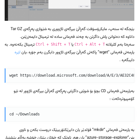
بێجگە لە سنەپ، مایکرۆسۆفت گەڕاڵێ بیرگەی ئاژووری بە شێوازی پەڕگەی Tar GZ
داناوە کە دەتوانن پاش داگرتن بە چەند فەرمانی سادە لە ترمیناڵ دایمەزرێنن.
سەرەتا بەم کلیلانە
یا
ترمیناڵ بکەنەوە. بە
Ctrl + Shift + T
Ctrl + Alt + T
یارمەتی فەرمانی “wget” پاکەتی گەراڵێ بیرگەی ئاژوور دابگرن بەم جۆرە ،یان
لێرە
دایبگەرە .
بەیارمەتی فەرمانی CD بچۆ بۆ شوێنی داگرتنی پەڕگەی گەراڵێ بیرگەی ئاژوور لە نێو
کۆمپیوترەکەت :
بە یارمەتی فەرمانی “mkdir” فۆلدێر یان دایرێکتۆرییێک دروست بکەن و ناوی
بنن”azure-storage-explorer” یان هەر ناوێک کە خۆتان پێتان خۆشە.بەڵآم پێشنیار