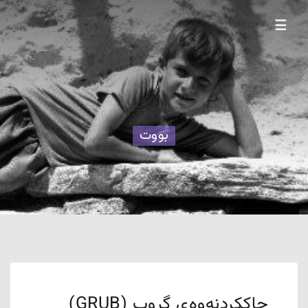
☰
بووت
چاککردنەوەی گروب (GRUB)