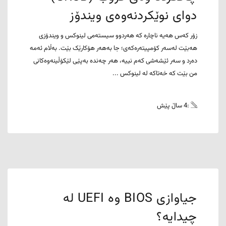
دوای نوێکردنەوەی ویندۆز
زۆر کەس هەیە ناچارە کە هەردوو سیستەمی لینوکس و ویندۆزی
هەبێت لەسەر کۆمپیتەرەکەی؛ جا بەهەر هۆکارێک بێت. بەڵام ئەمە
دەرد و سەر ئێشەشی کەم نییە، هەر چەندە بەپێی لێکۆڵینەوەکانی
من بێت کە خەتاکە لە لینوکس ...
:4 ساڵ پێش
جیاوازی BIOS وە UEFI لە
چیدایە؟