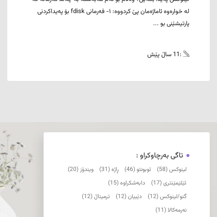
لە خوارەوە ئاماژەمان پێ کردووە: ١- فەرمانی fdisk بۆ پەیداکردنی
پارتیشێنی بو ...
:11 ساڵ پێش
تاگی بەرچاوکراو :
لینوکس (58)
ئوبونتو (46)
ڕاژە (31)
ویندۆز (20)
ئێلێمێنتری (17)
دابەشکراوە (15)
گنو/لینوکس (12)
دێبیان (12)
ترمیناڵ (12)
نەرمەکالا (11)