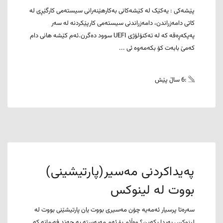
پێشەکی : یەکێک لە کێشەکانی بەکارهێنەرانی سیستەمی کارگێڕی لە
کاتی دامەزراندن، دامەزراندنی سیستەمی کارپێکردنە لە سەر
پەپکەڕەقە کە لە تەکنۆلۆژی UEFI سوود دەگرن.ئەم کێشە هانی دام
کەمێ بابەت کۆ بکەمەوە ئی ...
:6 ساڵ پێش
پەیداکردنی مەسیر(پارتیشینی)
بووت لە لینوکس
سەرەتا پرسیار ئەمەیە چۆن مەسیری بووت یان پارتیشێنی بووت لە
لینوکس پەیدا بکەین؟ وەڵام بۆ ئەم مەبەستە بە چەند فەرمانە کە