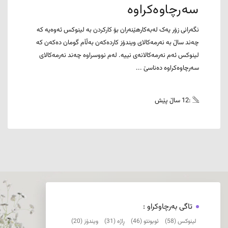
سەرچاوەکراوە
نگەرانی زۆر یەک لەبەکارهێنەران بۆ کارکردن بە لینوکس ئەوەیە کە
چەند ساڵ بە نەرمەکالای ویندۆز کاردەکەن بەڵآم گومان دەکەن کە
لینوکس ئەم نەرمەکالانەی نییە. لەم نووسراوە چەند نەرمەکالای
سەرچاوەکراوە دەناسێ ...
:12 ساڵ پێش
تاگی بەرچاوکراو :
لینوکس (58)
ئوبونتو (46)
ڕاژە (31)
ویندۆز (20)