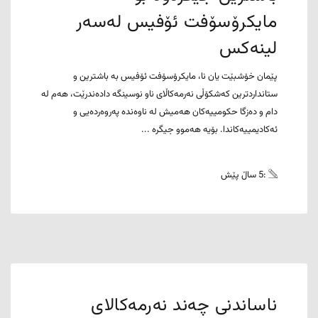
مایکرۆسۆفت ئۆفیس لەسەر
لینەکس
پێمان خۆشبێت یان نا، مایکرۆسۆفت ئۆفیس بە باشترین و
ستانداردترین کەشکۆڵی نەرمەکاڵای ناو نوسینگە دادەندرێت، هەم لە
دام و دەزگا حکومییەکان هەمیش لە ناوەندە پەروەردەیی و
ئەکادیمییەکاندا. بۆیە هەموو جیگرە ...
:5 ساڵ پێش
ناساندنی چەند نەرمەکالای