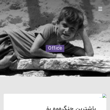
☰
Office
باشترین جێگرەوە بۆ