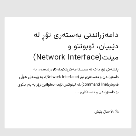
دامەزراندنی بەستەری تۆڕ لە
دێبیان، ئوبونتو و
مینت(Network Interface)
پێشەکی زۆر یەک لە سیستەمەکارپێکردنەکان رێدەدەن بە
دامەزراندن و بەستەری تۆر (Network Interface)، بە یارمەتی هێڵی
فەرمان(command line).لە لینوکس ئێمە دەتوانین زۆر بە بەر بڵاوی
بۆ دامەزراندن و دەستکاری ...
:9 ساڵ پێش