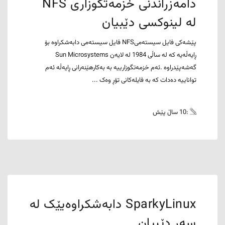
دامەزراندنی خزمەتگوزاری NFS
لە لینوکسی دێبیان
پێشەکی فایل سیستەمیNFS فایل سیستەمی دابەشکراوە بۆ
ڕایەڵەیە کە لە ساڵی 1984 لە لایەن Sun Microsystems
گەشەپێدراوە .ئەم خزمەتگوزارییە بە بەکارهێنەرانی ڕایەڵە ئەم
تواناییە دەدات کە بە فایلەکانی تۆڕ وەک ...
:10 ساڵ پێش
SparkyLinux دابەشکراوەیێک لە
سەر دێبیان