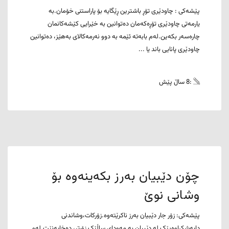
پێشەکی : چاودێری تۆڕ باشترین ڕێگایە بۆ پاراستنی خۆمان.بە
یارمەتی چاودێری تۆڕەکەمان دەتوانین بە خێرایی کێشەکانمان
چارەسەر بکەین.لەم بابەتە ئێمە بە دوو نەرمەکالای بەهێز، دەتوانین
چاودێری پانایی باند یا ...
:8 ساڵ پێش
چۆن دێبیان بەرز بکەینەوە بۆ
وشانی نوێ
پێشەکی: زۆر جار دێبیان بەرز ناکرێتەوە.زۆرکات،وشاندنی
دابەشکراوەیێک لە دێبیان بە مەودای ساڵێک زۆرتر، دەخایەنێت.لەو