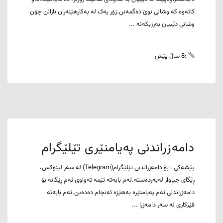
کاتەوە کە وشانی نوێ دەگمەنن.زۆر یەک لە بەکارهێنەران نازانن چۆن
وشانی دێبیان بەرزبکەنە ...
:8 ساڵ پێش
دامەزراندنی پەیامنێری تێلێگرام
پێشەکی : بۆ دامەزراندنی تێلێگرام(Telegram) لە سەر لینوکس،
ڕێگای جیاواز لەبەردەستە.لەم بابەتە ئێمە تەواوی ئەم ڕێگانە بۆ
دامەزراندنی ئەم پەیامنێرە بەهێزە ئەنجام دەدەین.ئەم بابەتە
فێرکاری لە سەر دامەزرا ...