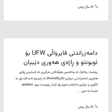
:8 ساڵ پێش
دامەزراندنی فایرواڵی UFW بۆ
ئوبونتو و ڕاژەی هەوری دێبیان
پێناسە: یەکێک لە یەکەمین هێڵەکانی بەرگیری لە ئاسایشی ڕاژەی
هەوری دامەزراندنی دیواری ئاگرە(firewall).لە ڕابردوو ئەم کارە زۆر بە
ئاڵۆزی و دژواری ئەنجام دەبوو.زۆر کردار پێویست بوو. iptables
ئێستا بە عین ...
:8 ساڵ پێش