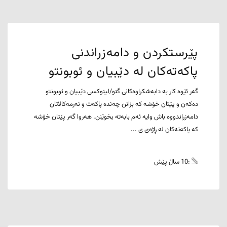
پێرستکردن و دامەزراندنی
پاکەتەکان لە دێبیان و ئوبونتو
گەر ئێوە کار بە دابەشکراوەکانی گنو/لینوکسی دێبیان و ئوبونتو
دەکەن و پێتان خۆشە کە بزانن چەندە پاکەت و نەرمەکالاتان
دامەزراندووە باش وایە ئەم بابەتە بخوێنن. هەروا گەر پێتان خۆشە
کە پاکەتەکان لە ڕاژەی ی ...
:10 ساڵ پێش