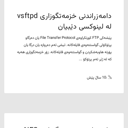
دامەزراندنی خزمەتگوزاری vsftpd
لە لینوکسی دێبیان
پێشەکی FTP کورتکراوەی File Transfer Protocol یان دەرگاو
پرتۆکۆلی گواستنەوەی فایلەکانە. ئیشی ئەم دەروازە یان درگا یان
پۆرتە هاوبەشکردن و گواستنەوەی فایلەکانە. زۆر خزمەتگوزاری هەیە
کە لە ژێر ئەم پرتۆکۆ ...
:10 ساڵ پێش