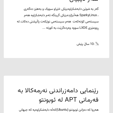
گەر بە شوێن دابەشکراوەیێکی خێراو سووک و بەهێز دەگەری
، SparkyLinux هەڵبژاردەیێکی گرینگە.ئەم دابەشکراوە هەم
سیستەمی کۆنەکەت هەم سیستەمی نوێکەت پاڵپشتی دەکات.لە
ڕوومێزی LXDE سوود وەردەگرێت.بە کورتە ...
:10 ساڵ پێش
رێنمایی دامەزراندنی نەرمەکالا بە
فەرمانی APT لە ئوبونتو
هەروا کە دەزانن ئوبونتو (Ubuntu)کەڵە دابەشکراوەیە کە جیهانی