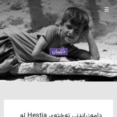
☰
دێبیان
دامەزراندنی تەختەی Hestia لە