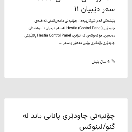
سەر دێبیان ١١
پێشەکی لەم فێرکارییەدا، چۆنیەتی دامەزراندنی تەختەی
چاودێری(Control Panel) Hestia لەسەر دیبیان ١١ نیشانتان
دەدەین. بۆ ئەوانەی کە نازانن، Hestia Control Panel پانێڵێکی
چاودێری ڕاژەکاری وێبی بەهێز و سەر ...
:4 ساڵ پێش
چۆنیەتی چاودێری پانایی باند لە
گنو/لینوکس