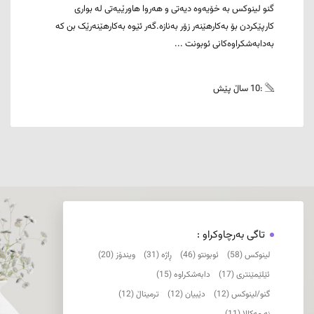
گنو لینوکس بە خۆیەوە دیەتی و هەروا هاورێیەتی لە بواری
کارپێکردن بۆ بەکارهێنەر زۆر بەنازە.گەر ئێوە بەکارهێنەرێک بن کە
بەدابەشکراوەکانی ئوبونت ...
:10 ساڵ پێش
تاگی بەرچاوکراو :
لینوکس (58)
ئوبونتو (46)
ڕاژە (31)
ویندۆز (20)
ئێلێمێنتری (17)
دابەشکراوە (15)
گنو/لینوکس (12)
دێبیان (12)
ترمیناڵ (12)