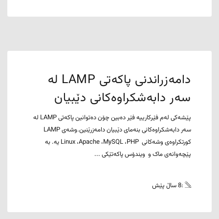
دامەزراندنی پاکەتی LAMP لە
سەر دابەشکراوەکانی دێبیان
پێشەکی لەم فێرکارییە فێر دەبین چۆن دەتوانین پاکەتی LAMP لە
سەر دابەشکراوەکانی بنەمای دێبیان دامەزرێنین.وشەی LAMP
کورتکراوەی وشەکانی Linux ،Apache ،MySQL ،PHP یە. بە
پێچەوانەی ماک و ویندۆس پاکەتێکی ...
:8 ساڵ پێش