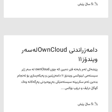
:5 ساڵ پێش
دامەزراندنی OwnCloudلەسەر
ویندۆز١١
پێشەکی لەم بابەتە فێر دەبین کە چۆن ownCloud لە سەر ژێر
سیستەمی لینوکسی ویندۆز ١١ دامەزرێنین و پەیکەرسازی بۆ ئەنجام
بدەین.ئەم سکریپتە سیستەمێکی بەڕیوەبردنی پەڕگەکانە وەک
گوگڵ درایڤ و درۆپ بۆکس ...
:5 ساڵ پێش