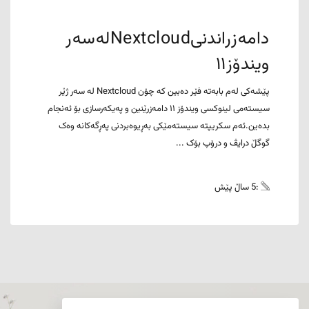
دامەزراندنیNextcloudلەسەر
ویندۆز١١
پێشەکی لەم بابەتە فێر دەبین کە چۆن Nextcloud لە سەر ژێر
سیستەمی لینوکسی ویندۆز ١١ دامەزرێنین و پەیکەرسازی بۆ ئەنجام
بدەین.ئەم سکریپتە سیستەمێکی بەڕیوەبردنی پەڕگەکانە وەک
گوگڵ درایڤ و درۆپ بۆک ...
:5 ساڵ پێش