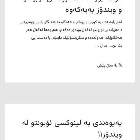
و ویندۆز بەیەکەوە
لەم بابەتەدا، بە کورتی و پوختی، هەنگاو بە هەنگاو باسی چۆنییەتی
دامەزراندنی ئوبونتو لەگەڵ ویندۆز دەکەم، هەروەها لەگەڵ هەر
هەنگاوێکدا هەوڵدەدەم سکرینشۆتێک دابنێم. با دەست پێ
بکەین... هەڵ ...
:4 ساڵ پێش
پەیوەندی بە لینوکسی ئۆبونتو لە
ویندۆز١١