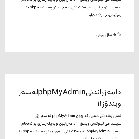
بدەین. وۆردپرێس نەرمەکالایێکی سەرچاوەکراوەیە کەبە php بۆ
بەرێوەبردنی بنکە دراو ...
:4 ساڵ پێش
دامەزراندنیphpMyAdminلەسەر
ویندۆز١١
لەم بابەتە فێر دەبین کە چۆن phpMyAdmin لە سەر ژێر
سیستەمی لینوکسی ویندۆز ١١ دامەزرێنین و پەیکەرسازی بۆ ئەنجام
بدەین. phpMyAdmin نەرمەکالایێکی سەرچاوەکراوەیە کەبە php بۆ