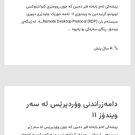
پێشەکی لەم بابەتە فێر دەبین کە چۆن ڕوومێزی گنو/لینوکسی
ئوبونتو گرێبدەین بە ویندۆزی ١١. ئەمە جۆرێک چاودێری دووری
سیستەم یان Remote Desktop Protocol (RDP)ــە. لە ژینگەی
ویندۆز، ڕێگای سەرەکی بۆ پەیوە ...
:4 ساڵ پێش
دامەزراندنی وۆردپرێس لە سەر
ویندۆز ١١
پێشەکی لەم بابەتە فێر دەبین کە چۆن وۆردپرێس لە سەر ژێر
سیستەمی لینوکسی ویندۆز ١١ دامەزرێنین و پەیکەرسازی بۆ ئەنجام