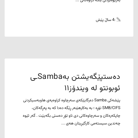
بەرێوەبردنی بنکە دراوەکانی ...
:4 ساڵ پێش
دەستپێگەیشتن بەSambaـی
ئوبونتو لە ویندۆز١١
پێشەکی Samba دەرگایێکەی سەرچاوە کراوەیەی هاوبەسیکردنی
SMB/CIFS تۆڕە ؛ بە بەکارهێنەر ڕێگە دەدا کە بە پەڕگەکان،
چاپکەرەکان و سەرچاوەکانی دی ناو تۆڕ دەستی بگەیێت . گەر ئێوە
چەندین سیستەمی کارگێڕیتان هەی ...