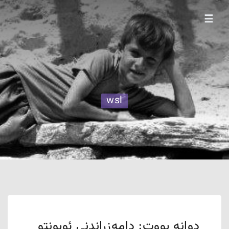
☰
wsl
دوانە بووت: دامەزراندنی ئوبونتو