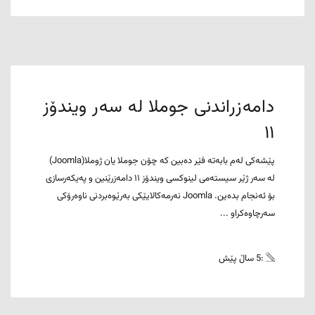
دامەزراندنی جوملا لە سەر ویندۆز
١١
پێشەکی لەم بابەتە فێر دەبین کە چۆن جوملا یان ژوملا(Joomla)
لە سەر ژێر سیستەمی لینوکسی ویندۆز ١١ دامەزرێنین و پەیکەرسازی
بۆ ئەنجام بدەین. Joomla نەرمەکالایێکی بەرێوەبردنی ناوەرۆکی
سەرچاوەکراو ...
:5 ساڵ پێش