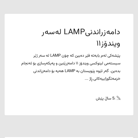
دامەزراندنیLAMP لەسەر
ویندۆز١١
پێشەکی لەم بابەتە فێر دەبین کە چۆن LAMP لە سەر ژێر
سیستەمی لینوکسی ویندۆز ١١ دامەزرێنین و پەیکەرسازی بۆ ئەنجام
بدەین. گەر ئێوە پێویستان بە LAMP هەیە بۆ دامەزراندنی
خزمەتگوزاییەکانی ڕاژ ...
:5 ساڵ پێش