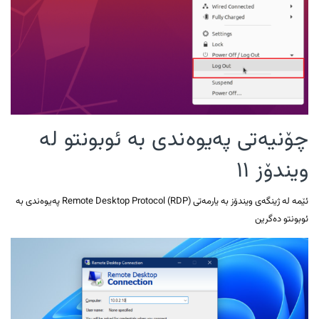
چۆنیەتی پەیوەندی بە ئوبونتو لە
ویندۆز ١١
ئێمە لە ژینگەی ویندۆز بە یارمەتی Remote Desktop Protocol (RDP) پەیوەندی بە
ئوبونتو دەگرین