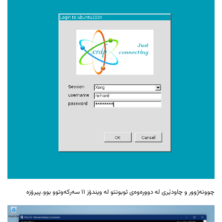
چوونەژوور و چاودێری لە دوورەوەی ئوبونتو لە ویندۆز ١١ سەرکەوتوو بوو.پیرۆزە