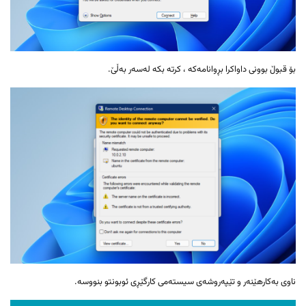
بۆ قبوڵ بوونی داواکرا بڕوانامەکە ، کرتە بکە لەسەر بەڵێ.
ناوی بەکارهێنەر و تێپەروشەی سیستەمی کارگێڕی ئوبونتو بنووسە.