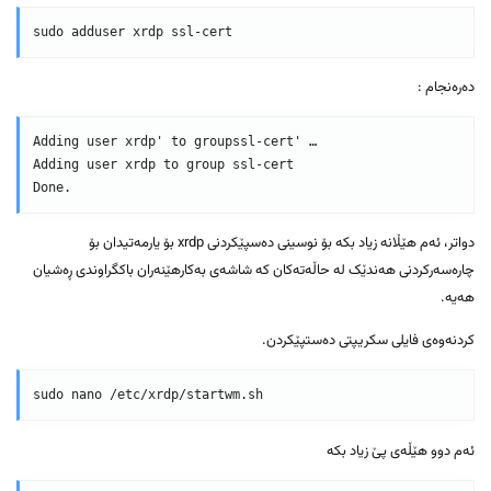
sudo adduser xrdp ssl-cert 
دەرەنجام :
Adding user xrdp' to groupssl-cert' …

Adding user xrdp to group ssl-cert

Done.
دواتر، ئەم هێڵانە زیاد بکە بۆ نوسینی دەسپێکردنی xrdp بۆ یارمەتیدان بۆ
چارەسەرکردنی هەندێک لە حاڵەتەکان کە شاشەی بەکارهێنەران باکگراوندی ڕەشیان
هەیە.
کردنەوەی فایلی سکریپتی دەستپێکردن.
sudo nano /etc/xrdp/startwm.sh 
ئەم دوو هێڵەی پێ زیاد بکە