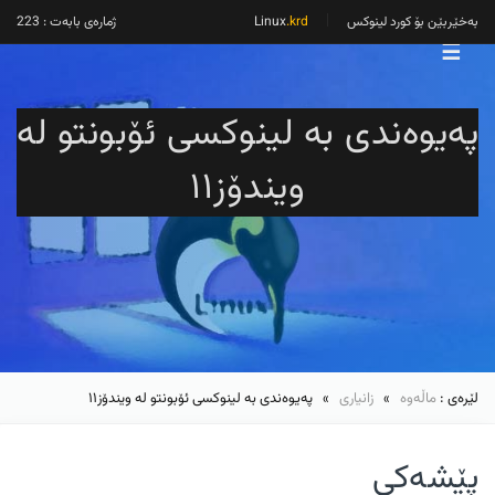
بەخێربێن بۆ کورد لینوکس
Linux
.krd
ژمارەی بابەت : 223
☰
پەیوەندی بە لینوکسی ئۆبونتو لە
ویندۆز١١
لێرەی :
ماڵەوە
»
زانیاری
» پەیوەندی بە لینوکسی ئۆبونتو لە ویندۆز١١
پێشەکی