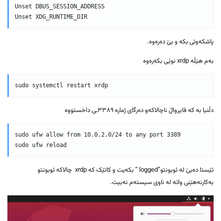
Unset DBUS_SESSION_ADDRESS

Unset XDG_RUNTIME_DIR
پاشکەوتی بکە و بێ دەرەوە.
بەم هێڵە xrdp نوێی بکەرەوە
sudo systemctl restart xrdp 
دڵنیا بە کە فایرواڵ ناچالاکەو دەرگای ژمارە ٣٣٨٩ـی داخستووە
sudo ufw allow from 10.0.2.0/24 to any port 3389

sudo ufw reload 
ئێستا دەبێ لە ئوبونتو”logged ” بکەیت و کاتێک کە xrdp چالاکە ئوبونتو
بەکارنەهێنی واتە لە ناوی سیستەم نەبیت.