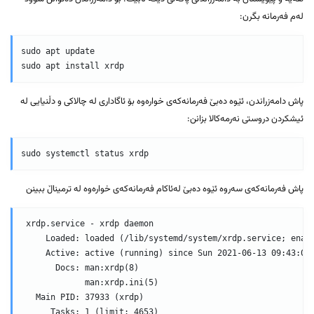
لەم فەرمانە بگرن:
sudo apt update

sudo apt install xrdp
پاش دامەزراندن، ئێوە دەبێ فەرمانەکەی خوارەوە بۆ ئاگاداری لە چالاکی و دڵنیایی لە
ئیشکردن دروستی نەرمەکالا بزانن:
sudo systemctl status xrdp
پاش فەرمانەکەی سەروە ئێوە دەبێ لەئاکام فەرمانەکەی خوارەوە لە ترمیناڵ ببینن
 xrdp.service - xrdp daemon

     Loaded: loaded (/lib/systemd/system/xrdp.service; enabl
     Active: active (running) since Sun 2021-06-13 09:43:03 
       Docs: man:xrdp(8)

             man:xrdp.ini(5)

   Main PID: 37933 (xrdp)

      Tasks: 1 (limit: 4653)
