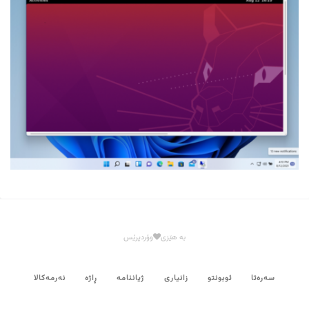
بە هێزی
وۆردپرێس
سەرەتا
ئوبونتو
زانیاری
ژیاننامە
ڕاژە
نەرمەکالا