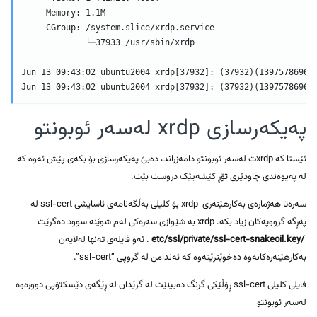
     Memory: 1.1M

     CGroup: /system.slice/xrdp.service

             └─37933 /usr/sbin/xrdp

Jun 13 09:43:02 ubuntu2004 xrdp[37932]: (37932)(139757869672
Jun 13 09:43:02 ubuntu2004 xrdp[37932]: (37932)(13975786967
پەیکەرسازی xrdp لەسەر ئوبونتو
ئێستا کە xrdpت لەسەر ئوبونتو دامەزراند، دەبێ پەیکەرسازی بۆ بکەی پێش ئەوە کە
لە پەیوەندی چاودێری تۆڕ کێشەیێک دروست بێت.
سەرەتا هەژمارەی بەکارهێنەری xrdp بۆ کلیلی بەڵگەنامەی ئاسایشی ssl-cert لە
پەڕگە گرووپەکان زیاد بکە. xrdp بە شێوازی سەرەکی لەم شوێنە سوود دەگرێت
/etc/ssl/private/ssl-cert-snakeoil.key
. ئەو فایلەی تەنها لەلایەن
بەکارهێنەرەکانەوە دەخوێنرێتەوە کە ئەندامن لە گروپی “ssl-cert”.
فایلی کلیلی ssl-cert ڕۆڵێکی گرنگ دەبینێت لە گرێدان لە ڕێگەی دێسکتۆپی دوورەوە
لەسەر ئوبونتو