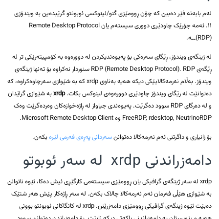
لەم بابەتە فێر دەبین کە چۆن ڕوومێزی گنو/لینوکسی ئوبونتو گرێبدەین بە ویندۆزی
١١. ئەمە جۆرێک چاودێری دووری سیستەم یان Remote Desktop Protocol
(RDP)ــە.
لە ژینگەی ویندۆز، ڕێگای سەرەکی بۆ پەیوەندیکردن لە دوورەوە بە کۆمپیتەرێکی تر لە
ڕێگەی RDP (Remote Desktop Protocol). RDP سنوردار نەکراوە بۆ تەنها ژینگەی
ویندۆز. بەڵام نەرمەکالایێکی دیکە هەیە بەناوی xrdp کە بە شێوازی سەرچاوەکراوە، کە
دەتوانێت لە رێگای ویندۆز چاودێری دوورەوەی لینوکس بکات.
xrdp
بە شێوازی گراێدان
و لە دەرگای RDP سوود دەگرێت. پەیوەندی جیاواز لە ڕاژەخوازەکان وەردەگرێت وەک
FreeRDP, rdesktop, NeutrinoRDP وە Microsoft Remote Desktop Client.
بۆ زانیاری و داگرتنی ئەم نەرمەکالا دەتوانن
سەردانی پەڕەی فەرمی لێرە
بکەن.
دامەزراندنی xrdp لە سەر ئوبوتو
xrdp لە سەر ژینگەی گرافیکی یان ڕوومێزی سیستەمی کارگێڕی ئیش دەکا، ئێوە ناتوانن
بە شێوازی هێڵی فەرمان ئەم نەرمەکالا چالاک بکەن. لە سەر ڕاژەکار پێش هەر شتێک
دەبێت ئێوە ژینگەی گرافیکی ڕوومێزی دامەزرێنن. xrdp لە کانگاکانی ئوبونتو بوونی
هەیە و پێویستان بە دامەزراندنی پاکەتی دیکە نابێت. بۆ دامەزراندن دەتوانن سوود