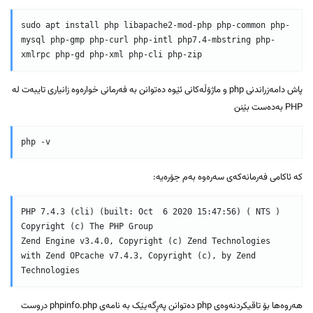
sudo apt install php libapache2-mod-php php-common php-
mysql php-gmp php-curl php-intl php7.4-mbstring php-
xmlrpc php-gd php-xml php-cli php-zip
پاش دامەزراندنی php و ماژۆڵەکانی ئێوە دەتوانن بە فەرمانی خوارەوە زانیاری تایبەت لە
PHP بەدەست بێنن
php -v
کە ئاکامی فەرمانەکەی سەرەوە بەم جۆرەیە:
PHP 7.4.3 (cli) (built: Oct  6 2020 15:47:56) ( NTS )

Copyright (c) The PHP Group

Zend Engine v3.4.0, Copyright (c) Zend Technologies

with Zend OPcache v7.4.3, Copyright (c), by Zend 
Technologies
هەروەها بۆ تاقیکردنەوەی php دەتوانن پەڕگەیێک بە نامەی phpinfo.php دروست