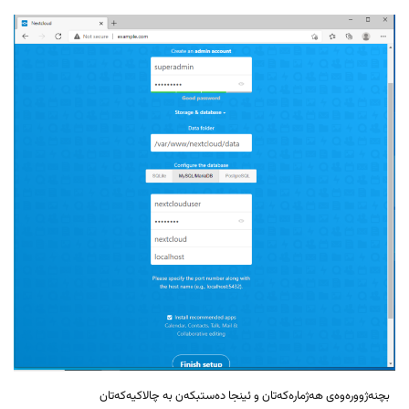
بچنەژوورەوەی هەژمارەکەتان و ئینجا دەستبکەن بە چالاکیەکەتان