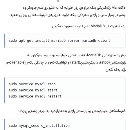
MariaDB ڕاژەکاریکی بنکە دراوەی زۆر خێرایە کە بە شێوازی سەرچاوەکراوە
وشیندراوەپاراستن و ڕاژەی سەرەکی بنکە دراوە لە زۆربەی لینوکسەکانی بوونی هەیە.
بۆ دامەزراندنی MariaDB لەم فەرمانە سوود دەگرین:
sudo apt-get install mariadb-server mariadb-client
پاش دامەزراندنی MariaDB، فەرمانەکانی خوارەوە بۆ سوود وەرگرتن لە
ڕاوێستێنین(stop)، دایبگرسێنین(start) و توانایبکەنەوە یا چالاکی بکەن(enable) ئەم
ڕاژە بەکەڵکەن:
sudo service mysql stop

sudo service mysql start

sudo service mysql restart
فەرمانەکەی خوارەوەش بۆ پاراستنی ڕاژەی بنکەدراوەیە بە تێپەڕ وشەی ڕووت:
sudo mysql_secure_installation