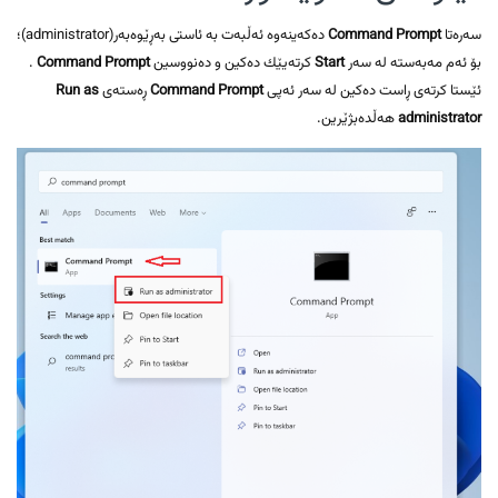
سەرەتا
Command Prompt
دەکەینەوە ئەڵبەت بە ئاستی بەڕێوەبەر(administrator)؛
بۆ ئەم مەبەستە لە سەر
Start
کرتەیێك دەکین و دەنووسین
Command Prompt
.
ئێستا کرتەی ڕاست دەکین لە سەر ئەپی
Command Prompt
ڕەستەی
Run as
administrator
هەڵدەبژێرین.