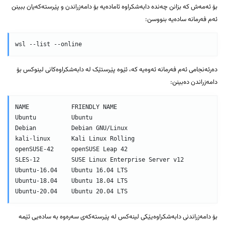
بۆ ئەمەش کە بزانن چەندە دابەشکراوە ئامادەیە بۆ دامەزراندن و پێرستەکەیان ببینن
ئەم فەرمانە سادەیە بنووسن:
wsl --list --online
دەرئەنجامی ئەم فەرمانە ئەوەیە کە، ئێوە پێرستێک لە دابەشکراوەکانی لینوکس بۆ
دامەزراندن دەبینن:
NAME            FRIENDLY NAME

Ubuntu          Ubuntu

Debian          Debian GNU/Linux

kali-linux      Kali Linux Rolling

openSUSE-42     openSUSE Leap 42

SLES-12         SUSE Linux Enterprise Server v12

Ubuntu-16.04    Ubuntu 16.04 LTS

Ubuntu-18.04    Ubuntu 18.04 LTS

Ubuntu-20.04    Ubuntu 20.04 LTS
بۆ دامەزراندنی دابەشکراوەیێکی لینەکس لە پێرستەکەی سەرەوە بە سادەیی ئێمە