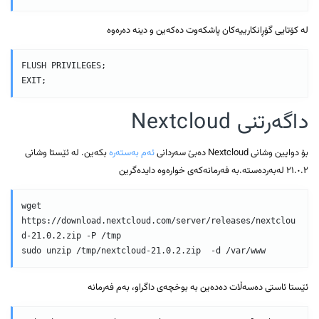
لە کۆتایی گۆڕانکارییەکان پاشکەوت دەکەین و دینە دەرەوە
FLUSH PRIVILEGES;

EXIT;
داگەرتنی Nextcloud
بۆ دوایین وشانی Nextcloud دەبێ سەردانی
ئەم بەستەرە
بکەین. لە ئێستا وشانی
٢١.٠.٢ لەبەردەستە.بە فەرمانەکەی خوارەوە دایدەگرین
wget 
https://download.nextcloud.com/server/releases/nextclou
d-21.0.2.zip -P /tmp

sudo unzip /tmp/nextcloud-21.0.2.zip  -d /var/www
ئێستا ئاستی دەسەڵات دەدەین بە بوخچەی داگراو، بەم فەرمانە