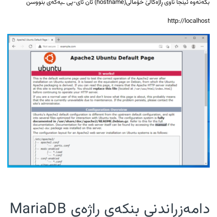
بکەنەوە ئینجا ناوی ڕاژەکاڵێ خۆماڵی(hostname) ئان ئای-پی ـیەکەی بنووسن
http://localhost
دامەزراندنی بنکەی ڕاژەی MariaDB