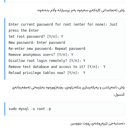
پاش ئەنجامدانی کارەکەی سەرەوە بەم پرسیارانە وڵام بدەنەوە:
Enter current password for root (enter for none): Just 
press the Enter

Set root password? [Y/n]: Y

New password: Enter password

Re-enter new password: Repeat password

Remove anonymous users? [Y/n]: Y

Disallow root login remotely? [Y/n]: Y

Remove test database and access to it? [Y/n]:  Y

Reload privilege tables now? [Y/n]:  Y
پاش دامەزراندن و پەیکەرسازی بنکەدراوەی، بچنەژوورەوە بەیارمەتی ئەمفەرمانەی
کنسول:
sudo mysql -u root -p
دەستبەجێ تێپەڕوشەی ڕووت بنووسن