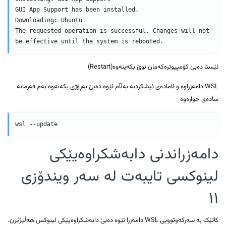
GUI App Support has been installed.

Downloading: Ubuntu

The requested operation is successful. Changes will not 
be effective until the system is rebooted.
ئێستا دەبێ کۆمپیوترەکەمان نوێ بکەینەوە(Restart)
WSL دامەزراوە و ئامادەی ئیشکردنە بەڵآم ئێوە دەبێ بەڕۆژی بکەنەوە بەم فەرمانە
سادەی خوارەوە
wsl --update
دامەزراندنی دابەشکراوەیێکی
لینوکسی تایبەت لە سەر ویندۆزی
١١
کاتێک بە سەرکەوتوویی WSL دامەزرا ئێوە دەبێ دابەشکراوەیێکی لینوکس هەڵبژێرن.