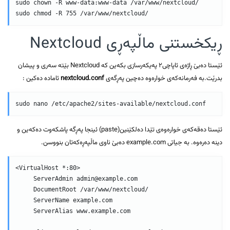
sudo chown -R www-data:www-data /var/www/nextcloud/

sudo chmod -R 755 /var/www/nextcloud/
ڕیکخستنی ماڵپەڕی Nextcloud
ئێستا دەبێ ڕاژەی ئاپاچی٢ پەیکەرسازی بکەین کە Nextcloud بێتە سەری و پیشان
بدرێت.بە فەرمانەکەی خوارەوە دەچین پەڕگەی
nextcloud.conf
ئامادە دەکین :
sudo nano /etc/apache2/sites-available/nextcloud.conf
ئێستا دەقەکەی خوارەوەی تێدا دەلکێنین(paste) ئینجا پەڕگە پاشکەوت دەکەین و
دینە دەرەوە. بە جیاتی example.com دەبێ ناوی ماڵپەڕەکەتان بنووسن.
<VirtualHost *:80>

     ServerAdmin admin@example.com

     DocumentRoot /var/www/nextcloud/

     ServerName example.com

     ServerAlias www.example.com
