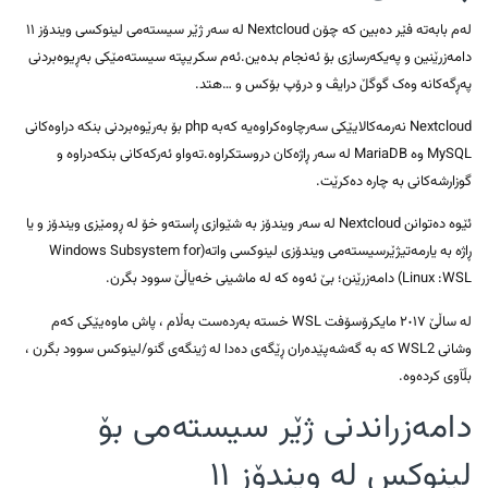
لەم بابەتە فێر دەبین کە چۆن Nextcloud لە سەر ژێر سیستەمی لینوکسی ویندۆز ١١
دامەزرێنین و پەیکەرسازی بۆ ئەنجام بدەین.ئەم سکریپتە سیستەمێکی بەڕیوەبردنی
پەڕگەکانە وەک گوگڵ درایڤ و درۆپ بۆکس و …هتد.
Nextcloud نەرمەکالایێکی سەرچاوەکراوەیە کەبە php بۆ بەرێوەبردنی بنکە دراوەکانی
MySQL وە MariaDB لە سەر ڕاژەکان دروستکراوە.تەواو ئەرکەکانی بنکەدراوە و
گوزارشەکانی بە چارە دەکرێت.
ئێوە دەتوانن Nextcloud لە سەر ویندۆز بە شێوازی ڕاستەو خۆ لە ڕومێزی ویندۆز و یا
ڕاژە بە یارمەتیژێرسیستەمی ویندۆزی لینوکسی واتە(Windows Subsystem for
Linux :WSL) دامەزرێنن؛ بێ ئەوە کە لە ماشینی خەیاڵێ سوود بگرن.
لە ساڵێ ٢٠١٧ مایکرۆسۆفت WSL خستە بەردەست بەڵام ، پاش ماوەیێکی کەم
وشانی WSL2 کە بە گەشەپێدەران ڕێگەی دەدا لە ژینگەی گنو/لینوکس سوود بگرن ،
بڵآوی کردەوە.
دامەزراندنی ژێر سیستەمی بۆ
لینوکس لە ویندۆز ١١