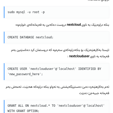
sudo mysql -u root -p
بنکە دراوەیێک بە ناوی
nextcloud
دروست دەکەین بە فەرمانەکەی خوارەوە:
CREATE DATABASE nextcloud;
ئێستا بەکارهێنەرێک بۆ بنکەدراوەکەی سەرەوە کە دروستمان کرد دەناسێنین بەم
فەرمانە بە ناوی
nextclouduser
:
CREATE USER 'nextclouduser'@'localhost' IDENTIFIED BY 
'new_password_here';
ئەم بەکارهێنەرە دەبێ دەستپێگەیشتنی بە تەواو بنکە دراوەکە هەبێت، ئەمەش بەم
فەرمانە جیبەجێ دەبێت
GRANT ALL ON nextcloud.* TO 'nextclouduser'@'localhost' 
WITH GRANT OPTION;