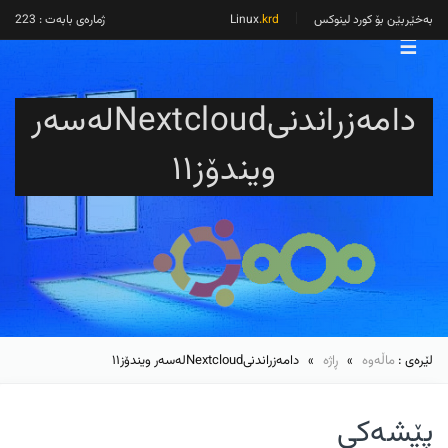
بەخێربێن بۆ کورد لینوکس
Linux
.krd
ژمارەی بابەت : 223
☰
دامەزراندنیNextcloudلەسەر
ویندۆز١١
لێرەی :
ماڵەوە
»
ڕاژە
» دامەزراندنیNextcloudلەسەر ویندۆز١١
پێشەکی