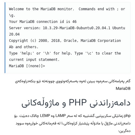
Welcome to the MariaDB monitor.  Commands end with ; or 
\g.

Your MariaDB connection id is 46

Server version: 10.3.29-MariaDB-0ubuntu0.20.04.1 Ubuntu 
20.04

Copyright (c) 2000, 2018, Oracle, MariaDB Corporation 
Ab and others.

Type 'help;' or '\h' for help. Type '\c' to clear the 
current input statement.

MariaDB [(none)]>
گەر پەیامەکانی سەرەوە ببینن ئەوە بەسەرکەوتووی چوونەتە نێو بنکەدراوەکەی
MariaDB
دامەزراندنی PHP و ماژوڵەکانی
php زمانێکی سکریپتیی گشتییە کە لە سەر LAMP وە LEMP چالاک دەبێت .بۆ
دامەزراندنی ماژۆڵ یا مادۆڵە پێشنیار کراوەکانی،ا لە فەرمانەکانی خواررەوە سوود
دەگرین: