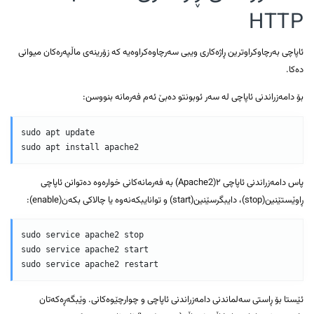
HTTP
ئاپاچی بەرچاوکراوترین ڕاژەکاری ویبی سەرچاوەکراوەیە کە زۆرینەی ماڵپەرەکان میوانی
دەکا.
بۆ دامەزراندنی ئاپاچی لە سەر ئوبونتو دەبێ ئەم فەرمانە بنووسن:
sudo apt update

sudo apt install apache2
پاس دامەزراندنی ئاپاچی ٢(Apache2) بە فەرمانەکانی خوارەوە دەتوانن ئاپاچی
ڕاوێستێنین(stop)، دایبگرسێنین(start) و توانایبکەنەوە یا چالاکی بکەن(enable):
sudo service apache2 stop

sudo service apache2 start

sudo service apache2 restart
ئێستا بۆ ڕاستی سەلماندنی دامەزراندنی ئاپاچی و چوارچێوەکانی. وێبگەڕەکەتان