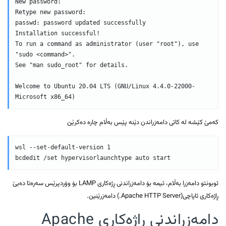
New password:

Retype new password:

passwd: password updated successfully

Installation successful!

To run a command as administrator (user "root"), use 
"sudo <command>".

See "man sudo_root" for details.

Welcome to Ubuntu 20.04 LTS (GNU/Linux 4.4.0-22000-
Microsoft x86_64)
کەمێ کێشە لە کاتی دامەزراندن دێنە پێس بەڵام چارە دەکرێن
wsl --set-default-version 1

bcdedit /set hypervisorlaunchtype auto start
ئوبونتو دامەزرا بەڵام، ئیمە بۆ دامەزراندنی ڕژەکاری LAMP بۆ وۆردپرێس سەرەتا دەبێ
ڕاژەکاری ئاپاچی(Apache HTTP Server.) دامەزرێنین.
دامەزراندنی ڕاژەکاری Apache