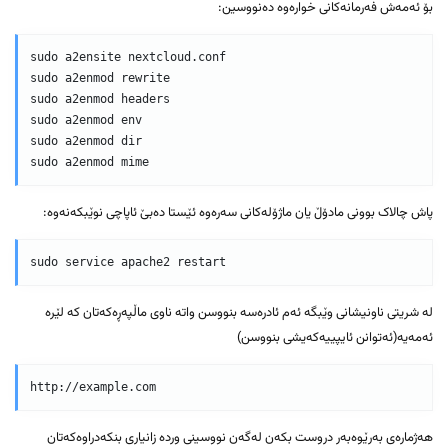
بۆ ئەمەش فەرمانەکانی خوارەوە دەنووسین:
sudo a2ensite nextcloud.conf

sudo a2enmod rewrite

sudo a2enmod headers

sudo a2enmod env

sudo a2enmod dir

sudo a2enmod mime
پاش چالاک بوونی مادۆڵ یان ماژۆلەکانی سەرەوە ئێستا دەبێ ئاپاچی نوێبکەنەوە:
sudo service apache2 restart
لە شریتی ناونیشانی وێبگە ئەم ئادرەسە بنووسن واتە ناوی ماڵپەڕەکەتان کە لێرە
ئەمەیە(ئەتوانن ئایپییەکەیشی بنووسن)
http://example.com
هەژمارەی بەرێوەبەر دروست بکەن لەگەن نووسینی وردە زانیاری بنکەدراوەکەتان