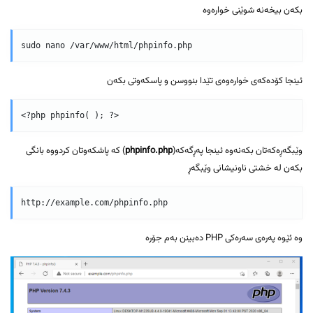
بکەن بیخەنە شوێنی خوارەوە
sudo nano /var/www/html/phpinfo.php
ئینجا کۆدەکەی خوارەوەی تێدا بنووسن و پاسکەوتی بکەن
<?php phpinfo( ); ?>
وێبگەڕەکەتان بکەنەوە ئینجا پەڕگەکە(
phpinfo.php
) کە پاشکەوتان کردووە بانگی
بکەن لە خشتی ناونیشانی وێبگەڕ
http://example.com/phpinfo.php
وە ئێوە پەرەی سەرەکی PHP دەبینن بەم جۆرە