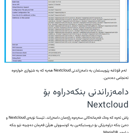
لەم قۆناغە پێویستمان بە دامەزراندنی Nextcloud هەیە کە بە شێوازی خوارەوە
ئەنجامی دەدەین.
دامەزراندنی بنکەدراوە بۆ
Nextcloud
پاش ئەوە کە وەک فەرمانەکانی سەرەوە ڕاژەمان دامەزراند، ئێستا نۆبەی Nextcloud و
دەبێ بنکە دراوەیێکی بۆ دروستبکەین.بە کونسوولی هێڵێ فەرمان دەچینە نێو بنکە
دراوەی MariaDB