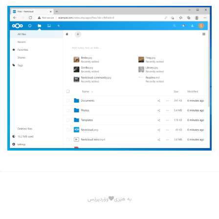
بە هێزی
وۆردپرێس