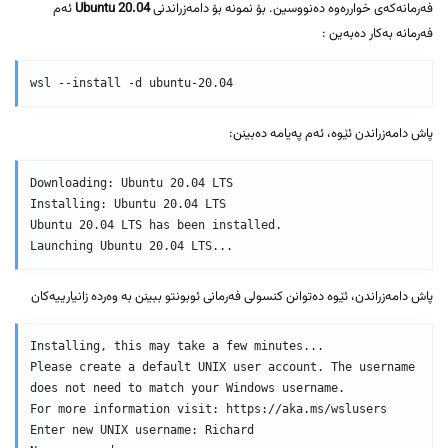
فەرمانەکەی خواررەوە دەنووسین. بۆ نمونە بۆ دامەزراندنی
Ubuntu 20.04
ئەم
فەرمانە بەکار دەبەین :
wsl --install -d ubuntu-20.04
پاش دامەزراندن ئێوە، ئەم پەیامە دەبینن:
Downloading: Ubuntu 20.04 LTS

Installing: Ubuntu 20.04 LTS

Ubuntu 20.04 LTS has been installed.

Launching Ubuntu 20.04 LTS...
پاش دامەزراندن، ئێوە دەتوانن کنسولی فەرمانی ئوبونتو ببینن بە وەردە زانیارییەکان
Installing, this may take a few minutes...

Please create a default UNIX user account. The username 
does not need to match your Windows username.

For more information visit: https://aka.ms/wslusers

Enter new UNIX username: Richard
