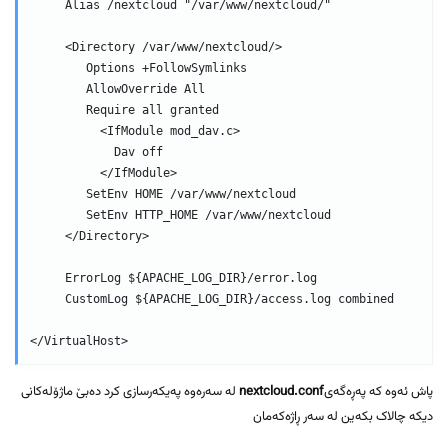
     Alias /nextcloud "/var/www/nextcloud/"

     <Directory /var/www/nextcloud/>

        Options +FollowSymlinks

        AllowOverride All

        Require all granted

          <IfModule mod_dav.c>

            Dav off

          </IfModule>

        SetEnv HOME /var/www/nextcloud

        SetEnv HTTP_HOME /var/www/nextcloud

     </Directory>

     ErrorLog ${APACHE_LOG_DIR}/error.log

     CustomLog ${APACHE_LOG_DIR}/access.log combined

</VirtualHost>
پاش ئەوە کە پەڕەگەی
nextcloud.conf
لە سەرەوە پەیکەرسازی کرد دەبێ ماژۆلەکانی
دیکە چالاک بکەین لە سەر ڕاژەکەمان