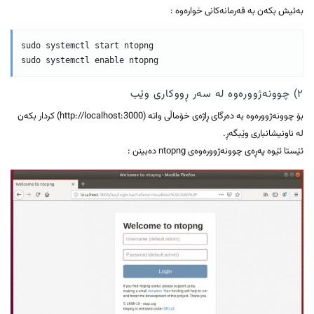
بەئیش بکەن بە فەرمانەکانی خوارەوە :
sudo systemctl start ntopng

٢) چوونەژوورەوە لە سەر ڕووکاری وێب
بۆ چوونەژوورەوە بە دەرگای ڕاژەی خۆماڵی واتە (http://localhost:3000) کردار بکەن
لە ناونیشانباری وێبگەڕ.
ئێستا ئێوە پەڕەی چوونەژوورەوەی ntopng دەبینن :