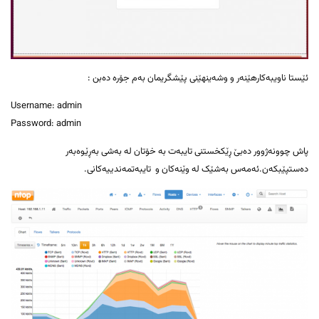
ئێستا ناویبەکارهێنەر و وشەینهێنی پێشگریمان بەم جۆرە دەبن :
Username: admin
Password: admin
پاش چوونەژوور دەبێ ڕێکخستنی تایبەت بە خۆتان لە بەشی بەڕێوەبەر
دەستپێبکەن.ئەمەس بەشێک لە وێنەکان و تایبەتمەندییەکانی.