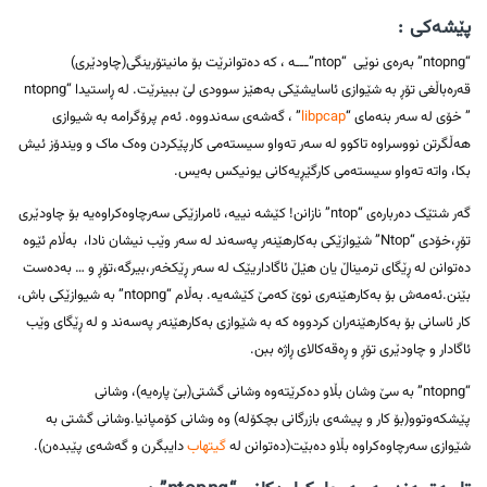
پێشەکی :
“ntopng” بەرەی نوێی “ntop”ـــە ، کە دەتوانرێت بۆ مانیتۆرینگی(چاودێری)
قەرەباڵغی تۆڕ بە شێوازی ئاسایشێکی بەهێز سوودی لێ ببینرێت. لە ڕاستیدا “ntopng
” خۆی لە سەر بنەمای “
libpcap
” ، گەشەی سەندووە. ئەم پرۆگرامە بە شیوازی
هەڵگرتن نووسراوە تاکوو لە سەر تەواو سیستەمی کارپێکردن وەک ماک و ویندۆز ئیش
بکا، واتە تەواو سیستەمی کارگێڕیەکانی یونیکس بەیس.
گەر شتێک دەربارەی “ntop” نازانن! کێشە نییە، ئامرازێکی سەرچاوەکراوەیە بۆ چاودێری
تۆڕ،خۆدی “Ntop” شێوازێکی بەکارهێنەر پەسەند لە سەر وێب نیشان نادا، بەڵام ئێوە
دەتوانن لە ڕێگای ترمیناڵ یان هێڵ ئاگاداریێک لە سەر ڕێکخەر،بیرگە،تۆڕ و … بەدەست
بێنن.ئەمەش بۆ بەکارهێنەری نوێ کەمێ کێشەیە. بەڵام “ntopng” بە شیوازێکی باش،
کار ئاسانی بۆ بەکارهێنەران کردووە کە بە شێوازی بەکارهێنەر پەسەند و لە ڕێگای وێب
ئاگادار و چاودێری تۆڕ و ڕەقەکالای ڕاژە ببن.
“ntopng” بە سێ وشان بڵاو دەکرێتەوە وشانی گشتی(بێ پارەیە)، وشانی
پێشکەوتوو(بۆ کار و پیشەی بازرگانی بچکۆلە) وە وشانی کۆمپانیا.وشانی گشتی بە
شێوازی سەرچاوەکراوە بڵاو دەبێت(دەتوانن لە
گیتهاب
دایبگرن و گەشەی پێبدەن).