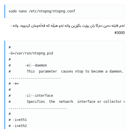
لەم فایلە دەبێ دەرگا یان پۆرت بگۆڕین واتە ئەو هێڵە کە قەڵەومان کردووە. واتە :
3000#
#

-G=/var/run/ntopng.pid

#

#       -e|--daemon

#        This  parameter  causes ntop to become a daemon, i.
..........................

# -e=

#

#       -i|--interface

#        Specifies  the  network  interface or collector end
.............................

#

# -i=eth1

# -i=eth2
