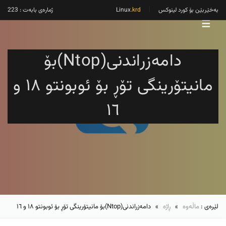
بەخێربێن بۆ کورد لینوکس
Linux
.krd
ژمارەی بابەت : 223
☰
دامەزراندنی(Ntop)بۆ
مانیتۆرینگی تۆڕ بۆ ئوبونتو ١٨ و
١٦
لێرەی :
ماڵەوە
»
ڕاژە
» دامەزراندنی(Ntop)بۆ مانیتۆرینگی تۆڕ بۆ ئوبونتو ١٨ و ١٦