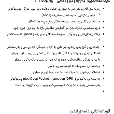
تایبەتمەندییە بەرچاوکراوەکانی “ntopng” :
ڕیزبەندی قەرەباڵغی تۆڕ بە پێوەری جیاواز وەک: ئای-پی، دەرگا، پۆرۆتۆکۆلی
L7، تەوانی کرداری، سیستەمی سەربەخۆ(ASs).
پیشاندانی کاتی ڕاستەقینەی قەرەباڵغی تۆڕ و ڕاژە چالاکەکان.
درووستکردنی درێژخایەن بۆ گوزارشی ترافیکی ڕاژە بە پێوەری جورواجۆر.
چالاکییەکان(نێرەر و وەرگر )، سیستەمەکانی سەر بەخۆ (ASs)، نەرمەکالاکانی
L7 .
چاودێری و گوزارشی زیندوو یان ئانی بە کردار، درەنگی کرداری تۆر و بەرنامەکان
لە کاتی ناردن و وەرگرتن (RTT)، ئاماری TCP(پاکەتی بزر بوو لە تۆڕ،دووبارە
ناردن و وەرگرتن،پاکەتەکانی دەرەوە لە داوا) و بایت و پاکەتەکانی ناردراو.
پیشاندانی ئامری ڕاستەقینەو مردوو لە تۆڕ.
نیشاندنای شوێنی ترافیک لە نەخشە بە شێوازی جیاواز.
بە یارمەتی تەکنۆلۆژی ntop Deep Packet Inspection (DPI) پرۆتۆکۆڵی
بەرنامەکانی پەیدا دەکا وەک فەیسبووک،یوتیوب،بیت تۆرێنت و…هتد.
…
قۆناغەکانی دامەزراندن