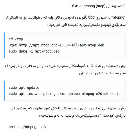
١) دامەزراندنی ntopng (ntop) لە کانگا :
“ntopng” بە شیوازی کانگا بڵاو بووە ئەوەش مانای وایە کە دەتوانرێت زۆر بە ئاسانی لە
سەر ڕاژەی ئوبونتو دایمەزرێنین بە فەرمانەکانی خوارەوە :
cd /tmp

wget http://apt.ntop.org/18.04/all/apt-ntop.deb

پاش دامەزراندنی لە کانگا بە فەرمانەکانی سەرەوە ،ئێوە دەتوانن بە فەرمانی خوارەوە لە
سەر سیستەمەکەتان دایمەزرێنن
sudo apt update

پاش دامەزراندنی بە فەرمانەکەی سەرەوە ،ئێستا کاتی ئەوە هاتووە کە پەیکەرسازی
پەڕگەی “ntopng” دەستپێبکەین،ئەم فایلە لە ئەم شوێنەیە :
/etc/ntopng/ntopng.conf: