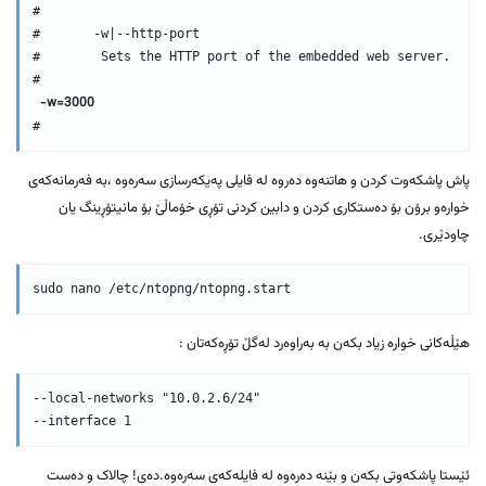
#

#       -w|--http-port

#        Sets the HTTP port of the embedded web server.

#

-w=3000
پاش پاشکەوت کردن و هاتنەوە دەروە لە فایلی پەیکەرسازی سەرەوە ،بە فەرمانەکەی
خوارەو برۆن بۆ دەستکاری کردن و دابین کردنی تۆڕی خۆماڵێ بۆ مانیتۆڕینگ یان
چاودێری.
هێڵەکانی خوارە زیاد بکەن بە بەراوەرد لەگڵ تۆڕەکەتان :
--local-networks "10.0.2.6/24"

ئێستا پاشکەوتی بکەن و بێنە دەرەوە لە فایلەکەی سەرەوە.دەی! چالاک و دەست