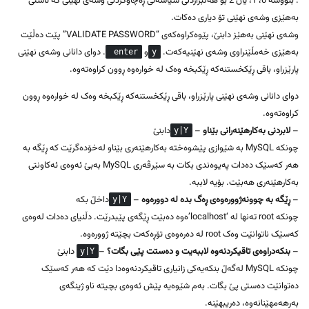
. بنووسە 0، 1، یان 2 بۆ هەڵبژاردنی سیاسەتی ڕەچاوکردنی وشەی نهێنی کە ئاستی
بەهێزی وشەی نهێنی تۆ دیاری دەکات.
وشەی نهێنی بەهێز دابنێ، پێوەکراوەکەی “VALIDATE PASSWORD” پێت دەڵێت
بەهێزی خەمڵێنراوی وشەی نهێنیەکەت.
و
. دوای دانانی وشەی نهێنی
enter
y
پارێزراو، باقی ڕێکخستنەکە ڕێکبخە وەک لە خوارەوە ڕوون کراوەتەوە.
دوای دانانی وشەی نهێنی پارێزراو، باقی ڕێکخستنەکە ڕێکبخە وەک لە خوارەوە ڕوون
کراوەتەوە.
–
لابردنی بەکارهێنەرانی بێناو
–
دابنێ
y|Y
چونکە MySQL بە شێوازی پێشوەختە بەکارهێنەری بێناو لەخۆدەگرێت کە ڕێگە بە
هەر کەسێک دەدات پەیوەندی بکات بە سێرڤەری MySQL بەبێ ئەوەی ئەکاونتی
بەکارهێنەری هەبێت. بۆیە لاببە.
–
ڕێگە بە چوونەژوورەوەی ڕەگ بدە لە دوورەوە
–
داخڵ بکە
y|Y
چونکە root تەنها لە ‘localhost’ەوە دەبێت ڕێگەی پێبدرێت. دڵنیای دەدات لەوەی
کەسێک ناتوانێت وەک root لە دەرەوەی تۆڕەکەت بچێتە ژوورەوە.
–
بنکەدراوەی تاقیکردنەوە لاببەیت و دەستت پێی بگات؟
–
دابنێ
y|Y
چونکە MySQL لەگەڵ بنکەیەکی زانیاری تاقیکردنەوەدا دێت کە هەر کەسێک
دەتوانێت دەستی پێ بگات. بەم شێوەیە پێش ئەوەی بچیتە ناو ژینگەی
بەرهەمهێنانەوە، دەریبهێنە.