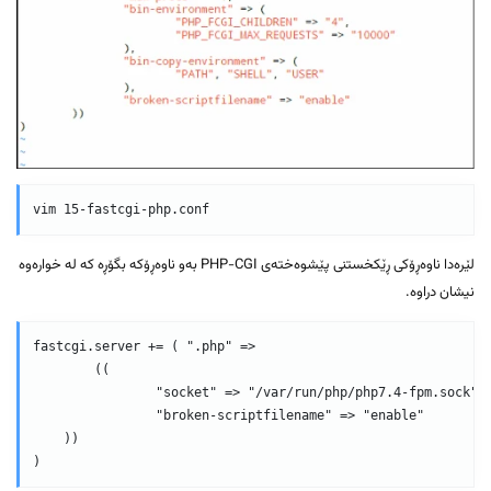
لێرەدا ناوەڕۆکی ڕێکخستنی پێشوەختەی PHP-CGI بەو ناوەڕۆکە بگۆڕە کە لە خوارەوە
نیشان دراوە.
fastcgi.server += ( ".php" =>

    	((

            	"socket" => "/var/run/php/php7.4-fpm.sock",

            	"broken-scriptfilename" => "enable"

    ))
