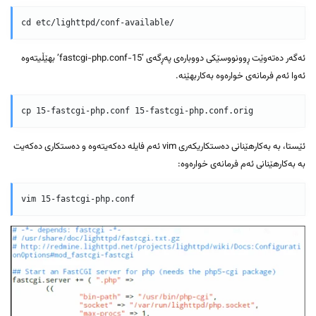
ئەگەر دەتەوێت ڕوونووسێکی دووبارەی پەڕگەی ’15-fastcgi-php.conf’ بهێڵیتەوە
ئەوا ئەم فرمانەی خوارەوە بەکاربهێنە.
ئێستا، بە بەکارهێنانی دەستکاریکەری vim ئەم فایلە دەکەیتەوە و دەستکاری دەکەیت
بە بەکارهێنانی ئەم فرمانەی خوارەوە: