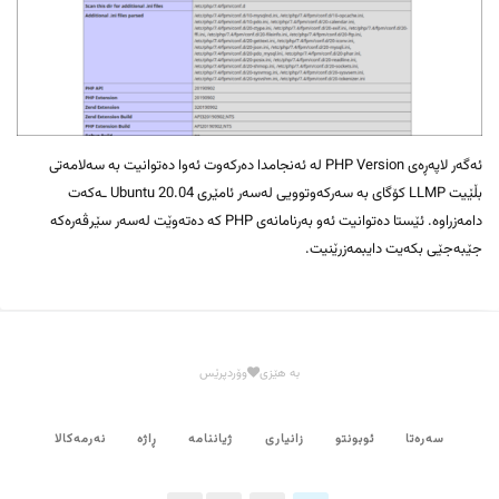
ئەگەر لاپەڕەی PHP Version لە ئەنجامدا دەرکەوت ئەوا دەتوانیت بە سەلامەتی
بڵێیت LLMP کۆگای بە سەرکەوتوویی لەسەر ئامێری Ubuntu 20.04 ـەکەت
دامەزراوە. ئێستا دەتوانیت ئەو بەرنامانەی PHP کە دەتەوێت لەسەر سێرڤەرەکە
جێبەجێی بکەیت دایبمەزرێنیت.
بە هێزی
وۆردپرێس
سەرەتا
ئوبونتو
زانیاری
ژیاننامە
ڕاژە
نەرمەکالا