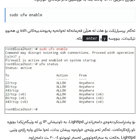
ئەگەر پرسیارێکت بۆ هات لە هێڵێ فەرمانەکە لەوانەیە پەیوەندییەکانی ssh ی هەبوو
تێکبدات، بنووسە
و
بکە.
enter
y
بۆ پشتڕاستکردنەوەی دامەزراندنی Lighttpd، بە ناونیشانی IP ی لە وێبگەڕێکدا بچۆرە
ناو ڕاژەکارەکەت. ئەگەر ئەم وێنەی خوارەوە پیشان بدات، ئەوا مانای وایە ڕاژەی وێبی
Lighttpd ـەکەت بە سەرکەوتوویی لەسەر ئوبونتو ٢٠.٠٤ ـت دامەزراوە.