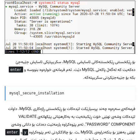
بۆ ڕێکخستنی ڕێکخستنەکانی ئاسایشی MySQL، سکریپتێکی ئاسایش جێبەجێ
دەکەیت کە لەگەڵ پاکەتی MySQL دێت. ئەم فرمانەی خوارەوە بنووسە و
enter
بکە بۆ جێبەجێکردنی سکریپتەکە.
فرمەکەی سەرەوە چەند پرسیارێکت لێدەکات بۆ ڕێکخستنی ڕاژەکاری MySQL. داوات
لێدەکات وشەی نهێنی خۆت ڕێکبخەیت بە بەکارهێنانی پێکهاتەی VALIDATE
PASSWORD” COMPONENT”. ئەم پێوەکراوە یارمەتیت دەدات بۆ دانانی وشەی
نهێنی بەهێز بۆ بنکەدراوەی MySQL ـت. بۆ چالاککردنی ئەم پێوەکراوە
و
enter
y