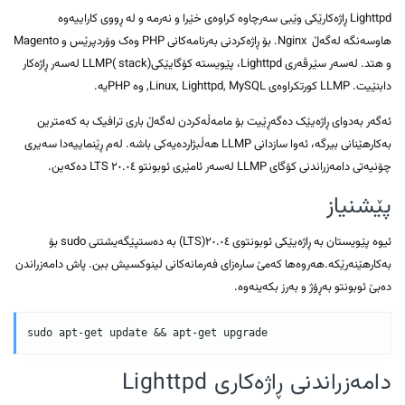
Lighttpd ڕاژەکارێکی وێبی سەرچاوە کراوەی خێرا و نەرمە و لە ڕووی کاراییەوە
هاوسەنگە لەگەڵ Nginx. بۆ ڕاژەکردنی بەرنامەکانی PHP وەک وۆردپرێس و Magento
و هتد. لەسەر سێرڤەری Lighttpd، پێویستە کۆگایێکی(stack )LLMP لەسەر ڕاژەکار
دابنێیت. LLMP کورتکراوەی Linux, Lighttpd, MySQL, وە PHPیە.
ئەگەر بەدوای ڕاژەیێک دەگەڕێیت بۆ مامەڵەکردن لەگەڵ باری ترافیک بە کەمترین
بەکارهێنانی بیرگە، ئەوا سازدانی LLMP هەڵبژاردەیەکی باشە. لەم ڕێنماییەدا سەیری
چۆنیەتی دامەزراندنی کۆگای LLMP لەسەر ئامێری ئوبونتو ٢٠.٠٤ LTS دەکەین.
پێشنیاز
ئیوە پێویستان بە ڕاژەیێکی ئوبونتوی ٢٠.٠٤(LTS) بە دەستپێگەیشتنی sudo بۆ
بەکارهێنەرێکە.هەروەها کەمێ سارەزای فەرمانەکانی لینوکسیش ببن. پاش دامەزراندن
دەبێ ئوبونتو بەڕۆژ و بەرز بکەینەوە.
sudo apt-get update && apt-get upgrade
دامەزراندنی ڕاژەکاری Lighttpd