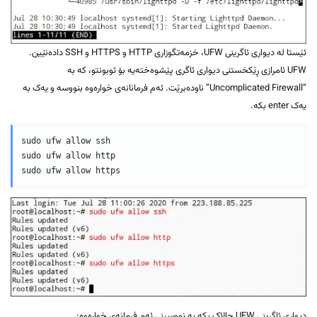
ئێستا لە دیواری ئاگرینی UFW، خزمەتگوزاری HTTP و HTTPS و SSH دادەنێین.
UFW ئامرازی ڕێکخستنی دیواری ئاگری پێشوەختەیە بۆ ئوبونتو، کە بە
“Uncomplicated Firewall” ناودەبرێت. ئەم فرمانانەی خوارەوە بنووسە و یەک بە
یەک enter بکە.
sudo ufw allow ssh

sudo ufw allow http

دیواری ئاگرینی UFW چالاک بکە بە نووسینی ئەم فرمانەی خوارەوە: