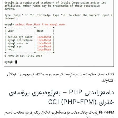
کاتێک لیستی بەکارهێنەرانت پشتڕاست کردەوە، بنووسە exit بۆ دەرچوون لە توێکڵی
MySQL.
دامەزراندنی PHP – بەڕێوەبەری پرۆسەی
خێرای CGI (PHP-FPM)
PHP-FPM ڕاژەیەک چالاک دەکات بۆ مامەڵەکردن لەگەڵ بڕێک زۆر بار، تەنانەت لەسەر