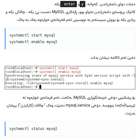
دەبات دوای دامەزراندن. کەواتە،
و
بکە.
enter
y
کاتێک پرۆسەی دامەزراندن تەواو بوو، ڕاژەکاری MySQL دەست پێ بکە ، چالاکی بکە و
زیادی بکە بۆ بووتی سیستەم بە نووسینی ئەم فەرمانەی خوارەوە یەک بە یەک.
systemctl start mysql

دەبێ ئەم ئاکامە نیشان بدات
بۆ پشکنینی دۆخی خزمەتگوزاری MySQL ـەکەت، ئەم فرمانەی خوارەوە لە
تێرمیناڵەکەدا بنووسە. دۆخی mysql.service دەبێت وەک “چالاك (کارکردن”) پیشان
بدرێت.