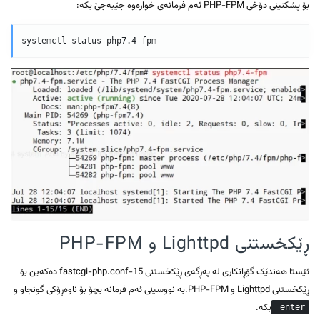
بۆ پشکنینی دۆخی PHP-FPM ئەم فرمانەی خوارەوە جێبەجێ بکە:
ڕێکخستنی Lighttpd و PHP-FPM
ئێستا هەندێک گۆڕانکاری لە پەڕگەی ڕێکخستنی fastcgi-php.conf-15 دەکەین بۆ
ڕێکخستنی Lighttpd و PHP-FPM.بە نووسینی ئەم فرمانە بچۆ بۆ ناوەڕۆکی گونجاو و
بکە.
enter