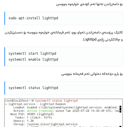
بۆ دامەزراندن تەنها ئەم کۆدەی خوارەوە بنووسن
sudo apt-install lighttpd
کاتێک پرۆسەی دامەزراندن تەواو بوو، ئەم فرمانانەی خوارەوە بنووسە بۆ دەستپێکردن
و چالاککردنی ڕاژەی Lighttpd.
systemctl start lighttpd

بۆ بارو دۆخەکە دەتوانی ئەم فەرمانە بنووسی
systemctl status lighttpd