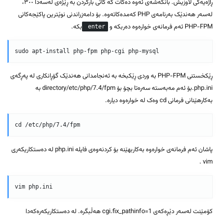
ڕاژەیەکی لاوزیش. بانگەشەی ئەوە دەکات کە کاتی بارکردن بە ڕێژەی لەسەدا ٣٠٠،
لەسەر هەندێک بەرنامەی PHP کەمدەکاتەوە. بۆ دامەزراندنی نوێترین پاکێجەکانی
PHP-FPM ئەم فرمانەی خوارەوە دەربکە و
بکە.
enter
ڕێکخستنی PHP-FPM بە وردی ڕێکبخە بە ئەنجامدانی هەندێک گۆڕانکاری لە پەڕگەی
php.ini.بۆ ئەم مەبەستە سەرەتا بچۆ بۆ directory/etc/php/7.4/fpm بە
بەکارهێنانی فرمانی cd وەک لە خوارەوە دیارە.
پاشان ئەم فرمانەی خوارەوە بەکاربهێنە بۆ کردنەوەی فایلە php.ini لە دەستکاریکەری
vim .
کۆمێنت لەسەر دێڕەکەی cgi.fix_pathinfo=1 هەڵبگرە. لە دەستکاریکەرەکەدا