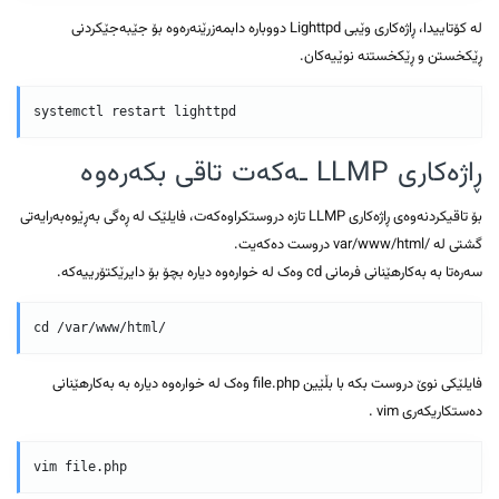
لە کۆتاییدا، ڕاژەکاری وێبی Lighttpd دووبارە دابمەزرێنەرەوە بۆ جێبەجێکردنی
ڕێکخستن و ڕێکخستنە نوێیەکان.
ڕاژەکاری LLMP ـەکەت تاقی بکەرەوە
بۆ تاقیکردنەوەی ڕاژەکاری LLMP تازە دروستکراوەکەت، فایلێک لە ڕەگی بەڕێوەبەرایەتی
گشتی لە /var/www/html دروست دەکەیت.
سەرەتا بە بەکارهێنانی فرمانی cd وەک لە خوارەوە دیارە بچۆ بۆ دایرێکتۆرییەکە.
فایلێکی نوێ دروست بکە با بڵێین file.php وەک لە خوارەوە دیارە بە بەکارهێنانی
دەستکاریکەری vim .