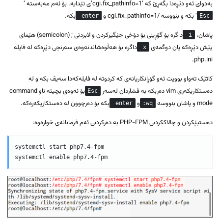
بەدوای ئەو دێڕەدا بگەڕێ کە ‘cgi.fix_pathinfo=1’ی تێدایە. بۆ ئەم مەبەستە ‘
‘ بکە و بنووسە /cgi.fix_pathinfo=1 و
بکە.
enter
Esc
پاشان،
داگرە بۆ گۆڕینی بۆ دۆخی جێگیرکردن و لابردنی ; (semicolon) هێمای
i
پێش دێڕەکە یان دوگمەی
داگرە بۆ هەڵوەشاندنەوەی سەرنجی دێڕەکە لە فایلە
x
php.ini.
کاتێک تەواو بوویت ئەو گۆڕانکاریانەی کە کردوتە لە فایلەکەدا سەیڤ بکە و لە
دەستکاریکەری vim دەربکە بە فشاردان لەسەر
بۆ ئەوەی بچیتە ناو command
Esc
mode و پاشان بنووسە
و
بکە بۆ دەرچوون لە دەستکاریکەرەکە.
enter
wq:
دەستپێکردن و چالاککردنی PHP-FPM بە دەرکردنی ئەم فرمانانەی خوارەوە:
systemctl start php7.4-fpm
