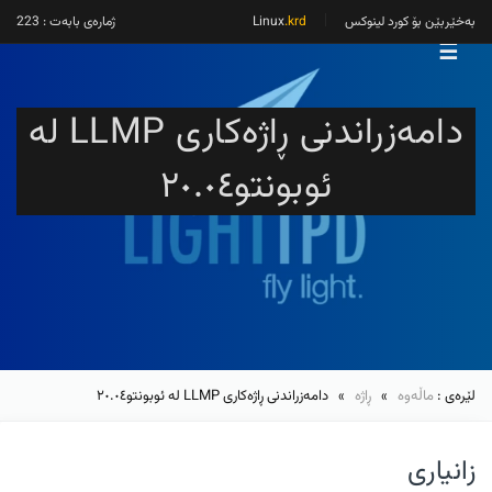
بەخێربێن بۆ کورد لینوکس
Linux
.krd
ژمارەی بابەت : 223
☰
دامەزراندنی ڕاژەکاری LLMP لە
ئوبونتو٢٠.٠٤
لێرەی :
ماڵەوە
»
ڕاژە
» دامەزراندنی ڕاژەکاری LLMP لە ئوبونتو٢٠.٠٤
زانیاری