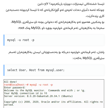
ئێستا خشتەکانی ئیمتیازات دووبارە باربکەرەوە؟ y|Y دابنێ
چونکە ئەمە دڵنیای دەدات لەوەی ئەو گۆڕانکاریانەی کە تا ئێستا کردووتە دەستبەجێ
کاری پێدەکرێت.
بۆ پشکنینی هەموو ئەو بەکارهێنەرانەی کە دەتوانن بچنە ناو سێرڤەری MySQL،
سەرەتا بە بەکارهێنانی ئەم فرمانەی خوارەوە بچۆرە ناو MySQL وەک root:
پاشان، ئەم فرمانەی خوارەوە دەربکە بۆ بەدەستهێنانی لیستی بەکارهێنەران لەسەر
سێرڤەری MySQL ـەکەت: