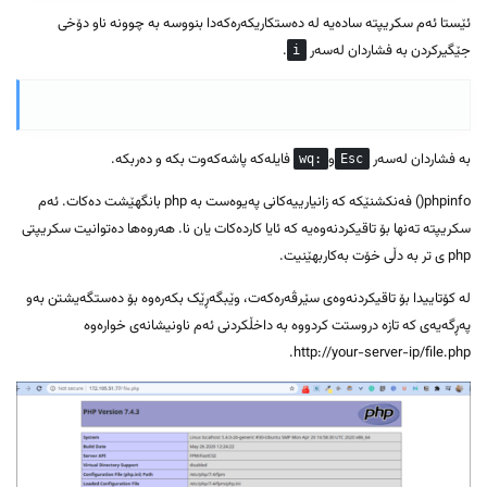
ئێستا ئەم سکریپتە سادەیە لە دەستکاریکەرەکەدا بنووسە بە چوونە ناو دۆخی
جێگیرکردن بە فشاردان لەسەر
.
i
بە فشاردان لەسەر
و
فایلەکە پاشەکەوت بکە و دەربکە.
:wq
Esc
phpinfo() فەنکشنێکە کە زانیارییەکانی پەیوەست بە php بانگهێشت دەکات. ئەم
سکریپتە تەنها بۆ تاقیکردنەوەیە کە ئایا کاردەکات یان نا. هەروەها دەتوانیت سکریپتی
php ی تر بە دڵی خۆت بەکاربهێنیت.
لە کۆتاییدا بۆ تاقیکردنەوەی سێرڤەرەکەت، وێبگەڕێک بکەرەوە بۆ دەستگەیشتن بەو
پەڕگەیەی کە تازە دروستت کردووە بە داخڵکردنی ئەم ناونیشانەی خوارەوە
http://your-server-ip/file.php.