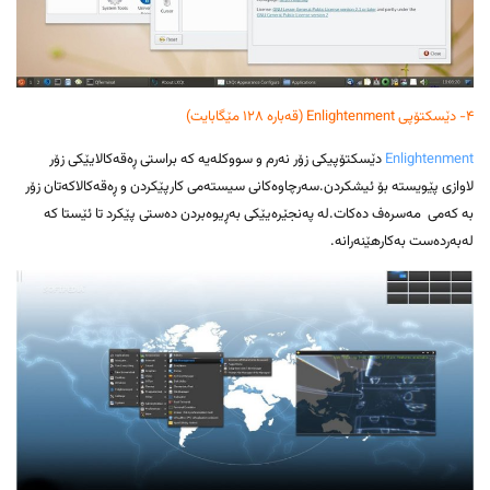
۴- دێسکتۆپی Enlightenment (قەبارە ۱۲۸ مێگابایت)
Enlightenment
دێسکتۆپیکی زۆر نەرم و سووکلەیە کە براستی ڕەقەکالایێکی زۆر
لاوازی پێویستە بۆ ئیشکردن.سەرچاوەکانی سیستەمی کارپێکردن و ڕەقەکالاکەتان زۆر
بە کەمی مەسرەف دەکات.لە پەنجێرەیێکی بەڕیوەبردن دەستی پێکرد تا ئێستا کە
لەبەردەست بەکارهێنەرانە.