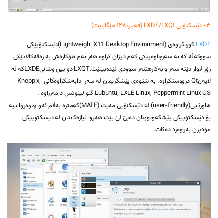
۳- دێسکتۆپی LXDE/LXQt (قەبارە۱۲۸ مێگابایت)
LXDE
کورتکراوەی (Lightweight X11 Desktop Environment)دێسکتۆپێکی
سووکەڵە کە بە سەرچاوەیێکی کەم دیزان کراوە هەر بەم هۆکارەش بە رەقەکالایێکی
زۆر لاواز دێتە سەر و بەکارهێنەر سوودی لێدەبینێت.LXQT دوایین وشانیLXDEکە لە
لایەنQt درووستکراوە. بە شێوەی پێشگریمان لە سەر دابەشکراوەکانی Knoppix,
Lubuntu, LXLE Linux, Peppermint Linux OS گنو لینوکس دامەزراوە .
هاورێیی(user-friendly) لە دێسکتۆپی مەیت (MATE)کەمترە بەڵام ئەو چاوەڕوانییە
بۆ دێسکتۆپیکی پێشکەوتووتان دەبێ لێ بێت هەروا نیازەکانتان لە دیسکتۆپیکی
مۆدیرن بەراوەرد دەکات.