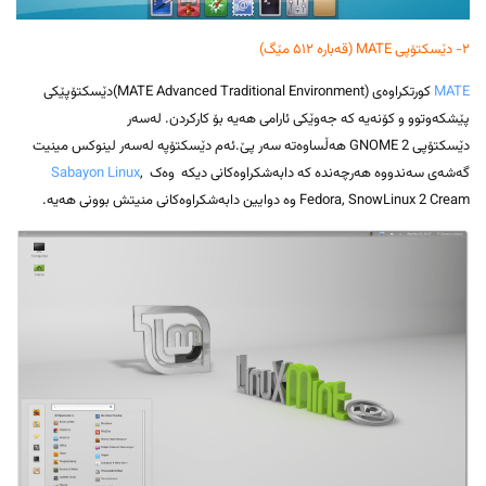
۲- دێسکتۆپی MATE (قەبارە ۵۱۲ مێگ)
MATE
کورتکراوەی (MATE Advanced Traditional Environment)دێسکتۆپێکی
پێشکەوتوو و کۆنەیە کە جەوێکی ئارامی هەیە بۆ کارکردن. لەسەر
دێسکتۆپی GNOME 2 هەڵساوەتە سەر پێ.ئەم دێسکتۆپە لەسەر لینوکس مینیت
گەشەی سەندووە هەرچەندە کە دابەشکراوەکانی دیکە وەک
,
Sabayon Linux
Fedora, SnowLinux 2 Cream وە دوایین دابەشکراوەکانی منیتش بوونی هەیە.