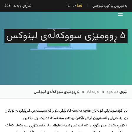
بەخێربێن بۆ کورد لینوکس
Linux
.krd
ژمارەی بابەت : 223
☰
۵ ڕوومێزی سووکەڵەی لینوکس
لێرەی :
ماڵەوە
»
نەرمەکالا
» ۵ ڕوومێزی سووکەڵەی لینوکس
ئایا کۆمپیوترێکی کۆنەتان هەیە بە ڕەقەکالایێکی لاواز کە سیستەمی کارپێکردنە نوێکان
زۆر بە خێرایی لەسەریان ئیش ناکەن.بۆ ئەم مەبەستە دەبێت چی بکەین
؟ کۆمپیوترەکەمان بگۆڕین ؟لە لینوکس ئیمە دەتوانین لە دێسکتۆپی سووکەلە کەڵک