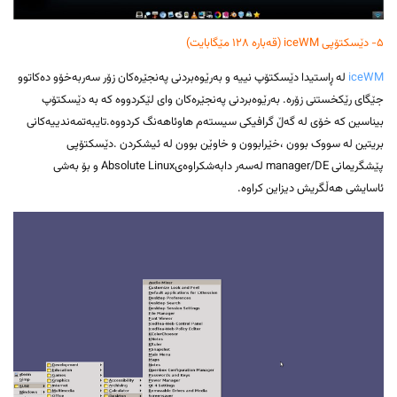
۵- دێسکتۆپی iceWM (قەبارە ۱۲۸ مێگابایت)
iceWM
لە ڕاستیدا دێسکتۆپ نییە و بەرێوەبردنی پەنجێرەکان زۆر سەربەخۆو دەکاتوو
جێگای رێکخستنی زۆرە. بەرێوەبردنی پەنجێرەکان وای لێکردووە کە بە دێسکتۆپ
بیناسین کە خۆی لە گەڵ گرافیکی سیستەم هاوئاهەنگ کردووە.تایبەتمەندییەکانی
بریتین لە سووک بوون ،خێرابوون و خاوێن بوون لە ئیشکردن .دێسکتۆپی
پێشگریمانی manager/DE لەسەر دابەشکراوەیAbsolute Linux و بۆ بەشی
ئاسایشی هەڵگریش دیزاین کراوە.