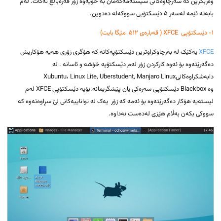
وەربگرین کە سەرچاوەکانی سیستەمەکەمان بە خۆیەوە زۆر قەرەباڵغ نەکات. لەم
بابەتە ئێمە لەسەر ۵ دێسکتۆپی سووکەلە دەدوین.
۱- دێسکتۆپی XFCE ( قەبارەی ۵۱۲ مێگا بایت)
XFCE
یەکێک لە بەرچاوکراوترین دێسکتۆپەکانە کە هۆگری زۆری هەیە هۆکاریش
دەگەرێتەوە بۆ ئەوە کارکردن زۆر لەم دێسکتۆپە خۆشە و ئاسانە . لە
دابەشکراوەکانیXubuntu، Linux Lite, Uberstudent, Manjaro Linux
وە Blackbox دێسکتۆپی سەرەکی یان پێشگریمانە.بۆیە دێسکتۆپی XFCE لەم
لیستەیە هۆکار دەگەرێتەوە بۆ ئەمە کە زۆر یەک لە تواناییەکانی لێ سڕاوەتەوە کە
سووکی بکەن بەڵام هێزی لەدەست نەداوە.