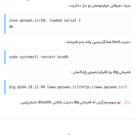
نییە، دەرهاتی خوارەوەمان بۆ دیار دەکرێت:
zone qezwan.ir/IN: loaded serial 1  

دەبێت bind هەڵگرسێنین واتە بەم فەرمانە :
فەرمانی dig بۆ تاقیکردنەوەی ڕاژەکانمان :
:بۆ سوودوەرگرتن لە فەرمانی dig دەبێت پاکەتی dnsutils دامەزرێنین.
خاڵ