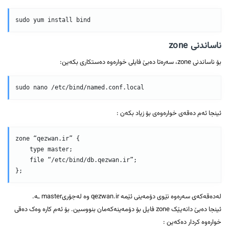
ناساندنی zone
بۆ ناساندنی zone، سەرەتا دەبێ فایلی خوارەوە دەستکاری بکەین:
ئینجا ئەم دەقەی خوارەوەی بۆ زیاد بکەن :
zone “qezwan.ir” {  

    type master;  

    file “/etc/bind/db.qezwan.ir”;  

لەدەقەکەی سەرەوە نێوی دۆمەینی ئێمە qezwan.ir وە لەجۆریmaster ـە.
ئینجا دەبێ دانەیێک zone فایل بۆ دۆمەینەکەمان بنووسین. بۆ ئەم کارە وەک دەقی
خوارەوە کردار دەکەین :