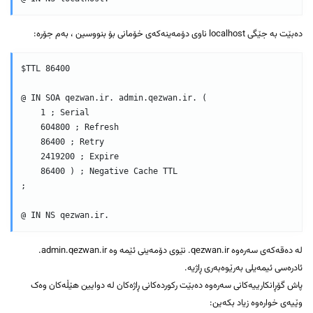
دەبێت بە جێگی localhost ناوی دۆمەینەکەی خۆمانی بۆ بنووسین ، بەم جۆرە:
$TTL 86400

@ IN SOA qezwan.ir. admin.qezwan.ir. (  

    1 ; Serial  

    604800 ; Refresh  

    86400 ; Retry  

    2419200 ; Expire  

    86400 ) ; Negative Cache TTL  

;

لە دەقەکەی سەرەوە qezwan.ir. نێوی دۆمەینی ئێمە وە admin.qezwan.ir.
ئادرەسی ئیمەیلی بەرێوەبەری ڕاژیە.
پاش گۆڕانکارییەکانی سەرەوە دەبێت رکوردەکانی ڕاژەکان لە دوایین هێڵەکان وەک
وێیەی خوارەوە زیاد بکەین: