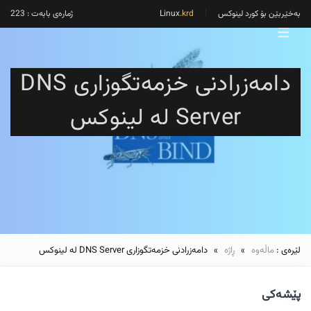
بەخێربێن بۆ کورد لینوکس
Linux
.krd
ژمارەی بابەت : 223
☰
دامەزرادنی خزمەتگوزاری DNS
Server لە لینوکس
لێرەی :
ماڵەوە
»
ڕاژە
» دامەزرادنی خزمەتگوزاری DNS Server لە لینوکس
پێشەکی