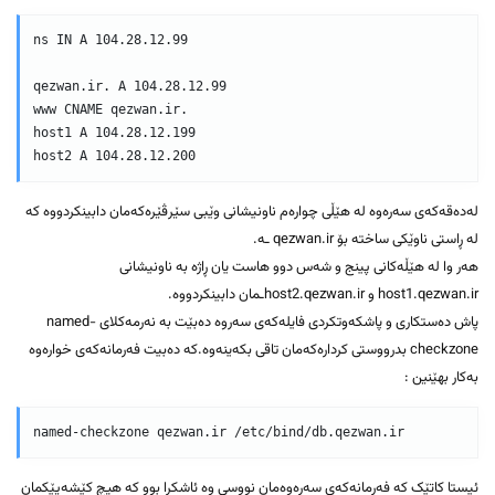
ns IN A 104.28.12.99

qezwan.ir. A 104.28.12.99  

www CNAME qezwan.ir.  

host1 A 104.28.12.199  

لەدەقەکەی سەرەوە لە هێڵی چوارەم ناونیشانی وێبی سێرڤێرەکەمان دابینکردووە که
لە ڕاستی ناوێکی ساختە بۆ qezwan.ir ـە.
هەر وا لە هێڵەکانی پینج و شەس دوو هاست یان ڕاژە بە ناونیشانی
host1.qezwan.ir و host2.qezwan.irـمان دابینکردووە.
پاش دەستکاری و پاشکەوتکردی فایلەکەی سەروە دەبێت بە نەرمەکلای named-
checkzone بدرووستی کردارەکەمان تاقی بکەینەوە.کە دەبیت فەرمانەکەی خوارەوە
بەکار بهێنین :
ئیستا کاتێک کە فەرمانەکەی سەرەوەمان نووسی وە ئاشکرا بوو کە هیچ کێشەیێکمان