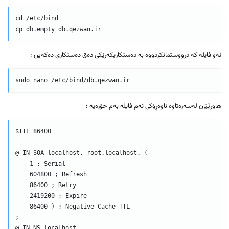
cd /etc/bind  

ئەو فایلە کە درووستمانکردووە بە دەستکاریکەرێکی دەق دەستکاری دەکەین :
هاورێێان لەسەرەتاوە ناوەڕۆکی ئەم فایلە بەم جۆرەیە :
$TTL 86400

@ IN SOA localhost. root.localhost. (  

    1 ; Serial  

    604800 ; Refresh  

    86400 ; Retry  

    2419200 ; Expire  

    86400 ) ; Negative Cache TTL  

;  
