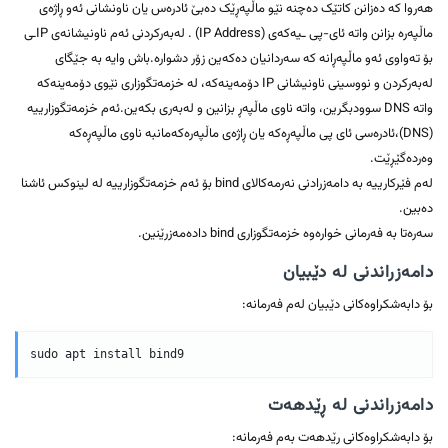
هەروا کە دەزانن کاتێک دەچنە نێو ماڵپەڕێک دەبێ ئادرەس یان ناونشانی ئەو ڕاژەی
ماڵپەرە بزانن واتە ئای-پی ـیەکەی (IP Address) . لەبەرکردنی ئەم ناونیشانەی IPـی
بۆ تەواوی ئەو ماڵپەڕانە کە سەردانیان دەکەین زۆر دشوارە.باش وایە بە جێگای
لەبەرکردن و نووسینی ناونیشانی IP دۆمەینەکە، لە خزمەتگوزاری نێوی دۆمەینەکە
واتە DNS سوودبگرین، واتە ناوی ماڵپەڕ بزانین و لەبەری بکەین.ئەم خزمەتگوزارییە
(DNS)،ئادرەسی ئای پی ماڵپەڕەکە یان ڕاژەی ماڵپەرەکەمانبە ناوی ماڵپەڕەکە
وەردەگێڕێت.
لەم فێرکارییە بە دامەزرادنی نەرمەکالای bind بۆ ئەم خزمەتگوزارییە لە لینوکس ئاشنا
دەبین.
سەرەتا بە فەرمانی خوارەوە خزمەتگوزاری bind دادەمەزرێنین.
دامەزراندنی لە دێبیان
بۆ دابەشکراوەکانی دێبیان لەم فەرمانە:
دامەزراندنی لە ڕێدهەت
بۆ دابەشکراوەکانی رێدهەت بەم فەرمانە: