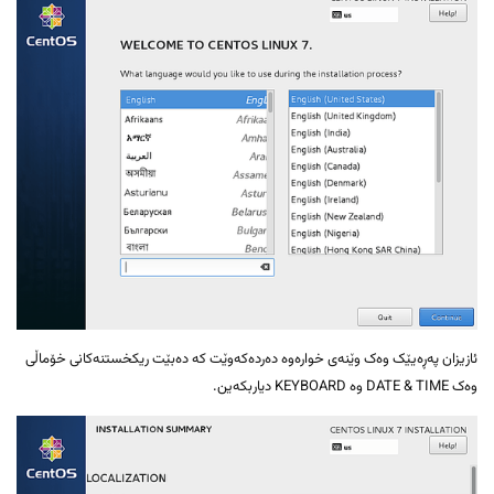
ئازیزان پەڕەیێک وەک وێنەی خوارەوە دەردەکەوێت کە دەبێت ریکخستنەکانی خۆماڵی
وەک
DATE & TIME
وە
KEYBOARD دیاربکەین.