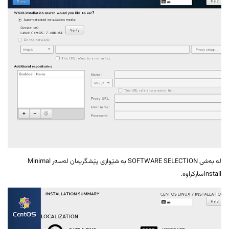
لە بەشی SOFTWARE SELECTION بە شێوازی پێشگریمان لەسەر Minimal
Installسازکراوە.