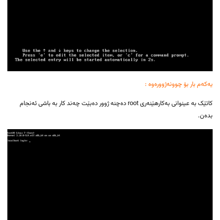
یەکەم بار بۆ چوونەژوورەوە :
کاتێک بە عینوانی بەکارهێنەری root دەچنە ژوور دەبێت چەند کار بە باشی ئەنجام
بدەن.