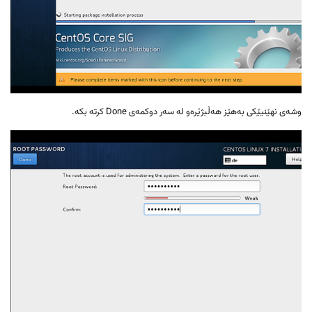
وشەی نهێنیێکی بەهێز هەڵبژێرەو لە سەر دوکمەی Done کرتە بکە.