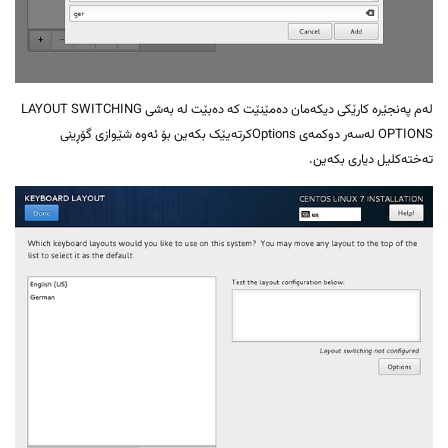
لەم پەنجێرە کارێکی دیکەمان دەمێنێت کە دەبێت لە بەشی LAYOUT SWITCHING
OPTIONS لەسەر دوکمەی Optionsکرتەیێک بکەین بۆ ئەوە شێوازی گۆڕینی
تەختەکلیل دیاری بکەین.