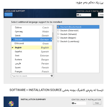
پێ زیاد دەکم بەم جۆرە:
ئێستا لە پەڕەی کانفیگ بچنە بەشی
INSTALLATION SOURCE
>
SOFTWARE