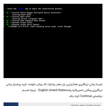
ئێستا زمانی ئینگلیزی هەڵبژێرن یان هەر زمانێک کە پێتان خۆشە ،لێرە پێشنیار زمانی
ئینگلیزی وەڵاتی ئەمریکایە واتەEnglish United States . ئینجا لەسەر
دوکمەی Continue کرتە بکە.