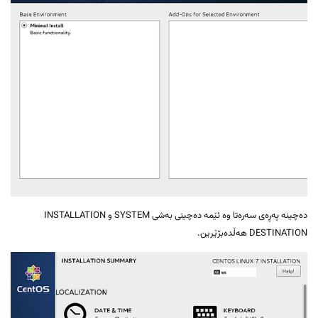
دەچینە پەڕەی سەرەتا وە ئێمە دەچینی بەشی SYSTEM و INSTALLATION
DESTINATION هەڵدەبژێرین.