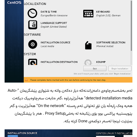
لەم بەشەسەرچاوەی دامەزراندنەکە دیار دەکەن.واتە بە شێوازی پێشگریمان “Auto-
detected installation media” هەڵبژێردراوە ،گەر ەنابەت سەرچاوەییک دیکەت
هەیە وەک ڕایەڵە یان تۆڕ ئەتوانی ئەم ڕەستە “On the network” هەڵبژێریت و گەر
پێویستیبە پراکسی بوو بۆی رێکبخە لە بەشیProxy Setup . هەر با پێشگریمان
بمێنێت ئینجا لەسەر دوکمەی Done کرتە بکە.