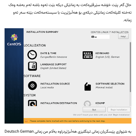
حاڵ گەر پێت خۆشە سێرڤێرەکەت بە زمانێکی دیکە بێت ئەوە باشە لەم بەشە وەک
تەختە کلیلەکەت زمانێکی دیکەی بۆ هەڵبژێریت با سیستەمەکەت بێتە سەر ئەو
زمانە.
بە شێوازی پێسگریان زمانی ئینگلیزی هەڵبژێردراوە بەڵام من زمانی Deutsch German