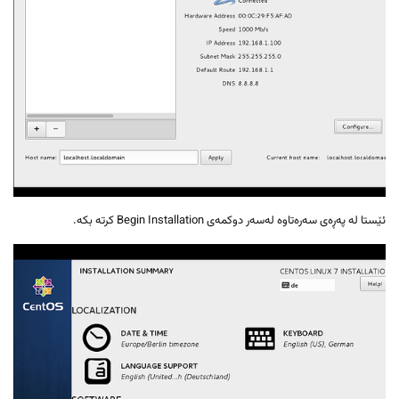
ئێستا لە پەڕەی سەرەتاوە لەسەر دوکمەی Begin Installation کرتە بکە.