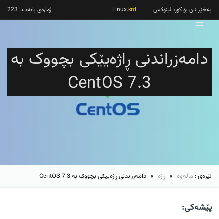
بەخێربێن بۆ کورد لینوکس
Linux
.krd
ژمارەی بابەت : 223
☰
دامەزراندنی ڕاژەیێکی بچووک بە
CentOS 7.3
لێرەی :
ماڵەوە
»
ڕاژە
» دامەزراندنی ڕاژەیێکی بچووک بە CentOS 7.3
پێشەکی: