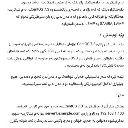
لەم فێرکارییە بە دامەزراندنی ڕاژەیێک بە کەمترین ئیمکانات ، ئاشنا دەبین.
دابەشکراوەیێک کە ئەم ڕاژەمان لەسەری رێکخستووە CentOS 7.3ـە.ئەم فێرکارییە
هەنگاوێکە بۆ قۆناغەکانی داهاتوو لە دامەزراندنی راژە یان سێرڤێرێکی تەواو کە
SAMBA, LAMP وە LEMP لەسەر دامەزراوە.
پێداویستی :
بۆ دامەزراندنی ڕاژەی CentOS 7.3 نیازمان بە فایلی ئەم سیستەمی کارپێکردنەوە .بۆ
ئەم مەبەستە پێشنیار دەکەین کە سوود لە فایلی ISO بگرن.کاتێک کە ئەم فایلەتان
داگرت دەتوانن لەسەر فلاش یان DVD بیسووتینن بەو مەرجە کە توانایی بووتی بێت.
سەرەتا فایلیISO دادەگرین لەم بەستەرە .
ئێمە لێرە لە سەر ماشینێکی خەیاڵی قۆناغەکانی دامەزراندن ئەنجام دەدەین ،هیچ
جیاوازی لەگەڵ کۆمپیوترێکی ڕاستەقینە بۆ دامەزراندنی ئەم سێرڤێرەنییە.
خاڵ :
وشانی سێرڤێر لەم فێرکارییە CentOS 7.3ـیە، هەروا من لەم ئای پی ئادرێسە
192.168.1.100 وە ناوی ڕاژەی server1.example.com ،بۆ ئەم فێرکارییە سوود
دەگرم.ئێوە دەتوانن بە حەزی خۆتان و بەڕجاوگرتنی ستانداردەکان ئەم ناوانە بگۆڕن.