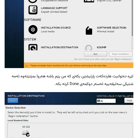
لێرە دەتوانیت هاردەکەت پارتیشێن بکەی کە من پێم باشە هەروا بمێنێتەوە.ئەمە
شتیکی سەلیقەییە.لەسەر دوکمەی Done کرتە بکە.