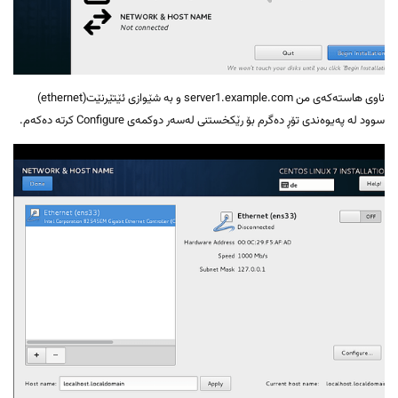
ناوی هاستەکەی من server1.example.com و بە شێوازی ئێتێرنێت(ethernet)
سوود لە پەیوەندی تۆڕ دەگرم بۆ رێکخستنی لەسەر دوکمەی Configure کرتە دەکەم.