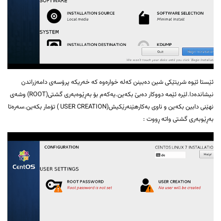
ئێستا ئێوە شریتێکی شین دەبینن کەلە خوارەوە کە خەریکە پرۆسەی دامەزراندن
نیشاندەدا.لێرە ئێمە دووکار دەبێ بکەین.یەکەم بۆ بەڕێوەبەری گشتی(ROOT) وشەی
نهێنی دابین بکەین و ناوی بەکارهێنەرێکیش(USER CREATION ) تۆمار بکەین.سەرەتا
بەڕێوبەری گشتی واتە ڕووت :