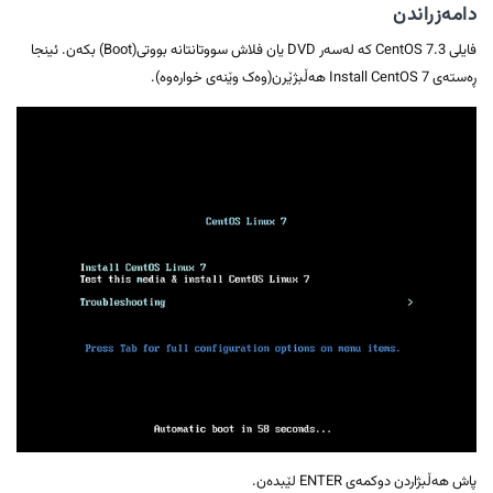
دامەزراندن
فایلی CentOS 7.3 کە لەسەر DVD یان فلاش سووتانتانە بووتی(Boot) بکەن. ئینجا
ڕەستەی Install CentOS 7 هەڵبژێرن(وەک وێنەی خوارەوە).
پاش هەڵبژاردن دوکمەی ENTER لێبدەن.