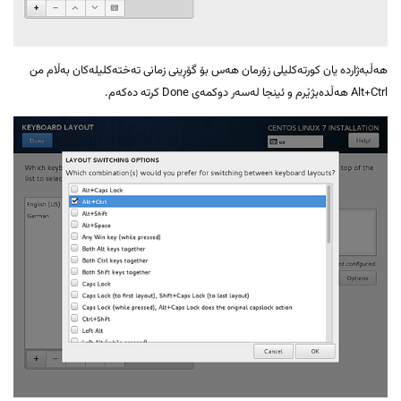
هەڵبەژاردە یان کورتەکلیلی زۆرمان هەس بۆ گۆڕینی زمانی تەختەکلیلەکان بەڵام من
Alt+Ctrl هەڵدەبژێرم و ئینجا لەسەر دوکمەی Done کرتە دەکەم.