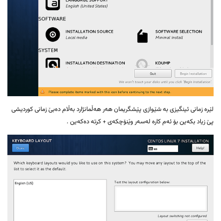
لێرە زمانی ئینگیزی بە شێوازی پێشگریمان هەر هەڵمانژارد بەڵام دەبێ زمانی کوردیشی
پێ زیاد بکەین بۆ ئەم کارە لەسەر وێنۆچکەی + کرتە دەکەین .