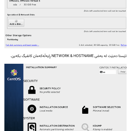
ئێستا دەبێت لە بەشی NETWORK & HOSTNAME ڕایەڵەکەمان کانفیگ بکەین.