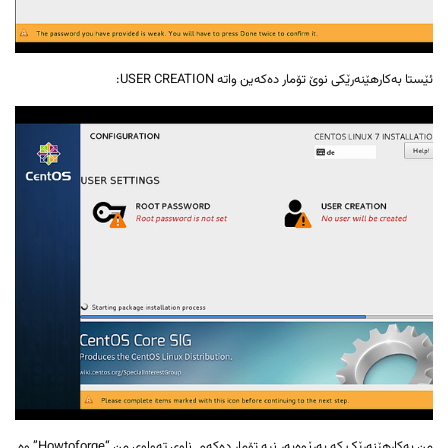
ئێستا بەکارهێنەرێکی نوێ تۆمار دەکەین واتە USER CREATION:
من بەکارهێنەرێک کە بەڕێوەبەر نیە تۆمار دەکەم, ناوی تەواوی من “Howtoforge” وە