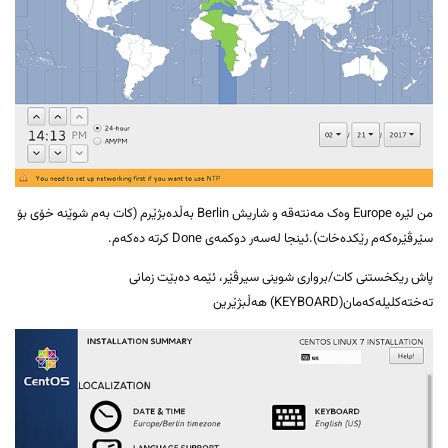
من لێرە Europe وەک مەنتەقە و شاریش Berlin بەڵدەبژێرم (کات بەم شوێنە خۆی بۆ
سێرڤێرەکەم رێکدەخات).ئینجا لەسەر دوکمەی Done کرتە دەکەم.
پاش ریکخستنی کات/برواری شوینی سیرڤێر، ئێمە دەبێت زمانی
تەختەکلیلەکەمان(KEYBOARD) هەڵبژێرین