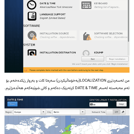
من لەسەردێری LOCALIZATION(بەخۆماڵیکردن) سەرەتا کات و بەروار رێکدەخەم.بۆ
ئەم مەبەستە لەسەر DATE & TIME کرتەیێک دەکەم و کاتی شوێنەکەم هەڵدەبژێرم.