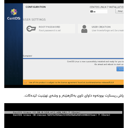
پاش ریستارت بوونەوە داوای ناوی بەکارهێنەر و وشەی نهێنیت لێدەکات.