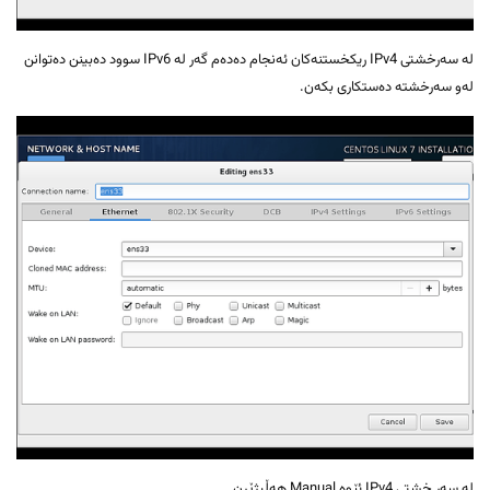
لە سەرخشتی IPv4 ریکخستنەکان ئەنجام دەدەم گەر لە IPv6 سوود دەبینن دەتوانن
لەو سەرخشتە دەستکاری بکەن.
لە سەر خشتی IPv4 ئێوە Manual هەڵبژێرن.