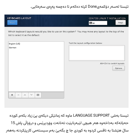
ئێستا لەسەر دۆکمەیDone کرتە دەکەم تا دەچمە پەڕەی سەرەتایی.
ئیستا بەشی LANGUAGE SUPPORT ماوە کە زمانێکی دیکەی پێ زیاد بکەم.کوردە
حەیاتەکە بەداخەوە هەر هیچی لێبەرنایێت تەنانەت وۆردپرێس و درۆپاڵی پاش 15
ساڵ هێشتا بە ناقسی کردوە بە کوردی جا چ بگەیێ بەم سیستەمی کارپێکردنە.بەهەر