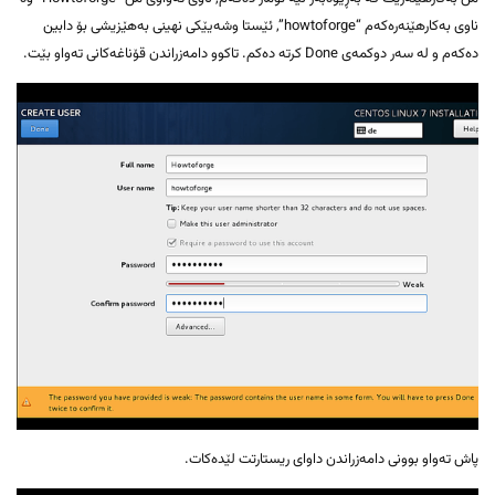
ناوی بەکارهێنەرەکەم “howtoforge”, ئێستا وشەیێکی نهینی بەهێزیشی بۆ دابین
دەکەم و لە سەر دوکمەی Done کرتە دەکم. تاکوو دامەزراندن قۆناغەکانی تەواو بێت.
پاش تەواو بوونی دامەزراندن داوای ریستارتت لێدەکات.