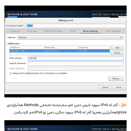
خاڵ :
گەر لە IPv6 سوود نابینن دەبێ لەو سەرخشتە لەبەشی Methode هەڵبژاردەی
ignoreهەڵبژێرن.هەروا گەر لە IPv6 سوود دەگرن دەبێ بۆ IPv4ئەم کارە بکەن.