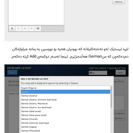
لێرە لیستێک لەو تەختەکلیلانە کە بوونیان هەیە بۆ نووسین بە زمانە جیاوازەکان
دەردەکەون کە منGerman هەڵدەبژێرم. ئینجا لەسەر دوکمەی Add کرتە دەکەم.