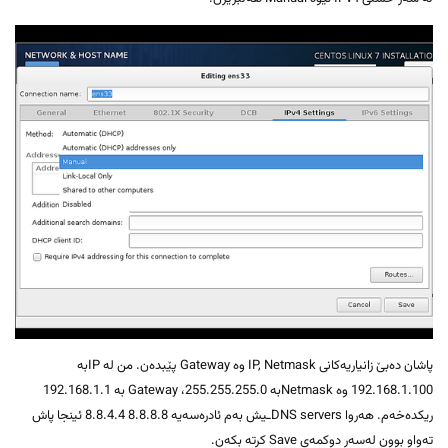
پاشان دەبێ زانیاریەکانی IP, Netmask وە Gateway پێبدەن. من لە IPبە
192.168.1.100 وە Netmaskبە 255.255.255.0، Gateway بە 192.168.1.1
ریکدەخەم. هەروا DNS serversـیش بەم ئادرەسەیە 8.8.8.8 8.8.4.4 ئینجا پاش
تەواو بوون لەسەر دوکمەی Save کرتە بکەن.