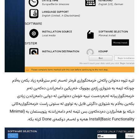
لێرە ئێوە دەتوانن پاکەتی خزمەتگوزاری فرەتر لەسەر ئەم سێرڤەرە زیاد بکەن بەڵام
چونکە ئێمە بە شێوازی ڕاژەی بچووک خەریکین دامەزراندن دەکەین ئەم
خزمەتگوزارییانە لەبەردەست نییە خۆمان دەتوانین لە دوایی دامەزراندن زیادی
بکەین.بەڵام بە شێوازی داگرتنی فایل بە تواوی لە ستونی ڕاست خزمەتگوزاریەکانی
دیکە بۆ هەڵبژاردن دەردەکەون.بس ئێمە لەم دامەزراندنە پێویستمان بە (Minimal
Install(Basic Functionality هەیە و لەسەر دوکمەی Done کرتە بکە.