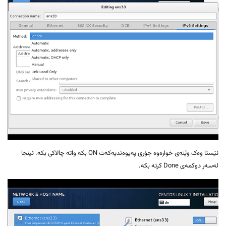
ئێستا وەک وێنەی خوارەوە جۆری پەیوەندیەکەت ON بکە واتە چالاکی بکە. ئینجا
لەسەر دوکمەی Done کرتە بکە.