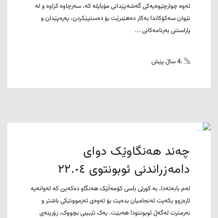
ئەوە چوارچێوەیەکی گەشەپێدانی مۆبایلە کە، سەرچاوە کراوە و لە
نێوان سەکۆکاندا بەکار دەهێنرێت بۆ دەستپێکردن، پەرەپێدان و
پاراستنی بەرنامەکانی ...
:4 ساڵ پێش
چەند هەنگاوێک دوای
دامەزراندنی ئوبونتوی ٢٢.٠٤
لەم بابەتەدا، بە کورتی باسی کۆمەڵێک هەنگاو دەکەین کە لەوانەیە
ئارەزوو بکەیت ئەنجامیان بدەیت بۆ ئەوەی ئەزموونێکی باشتر و
نەرمترت لەگەڵ ئوبونتودا هەبێت. یەک تێبینی بچووک، زۆرینەی