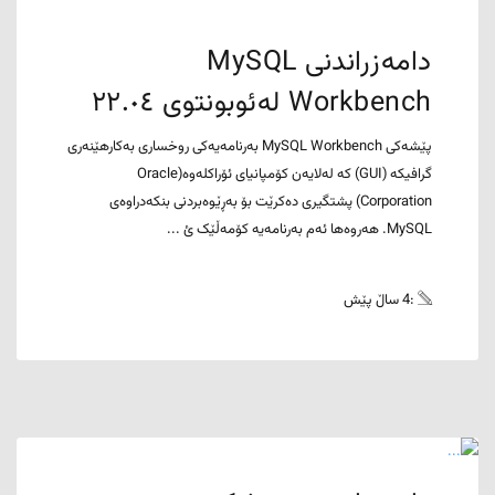
دامەزراندنی MySQL
Workbench لەئوبونتوی ٢٢.٠٤
پێشەکی MySQL Workbench بەرنامەیەکی روخساری بەکارهێنەری
گرافیکە (GUI) کە لەلایەن کۆمپانیای ئۆراکلەوە(Oracle
Corporation) پشتگیری دەکرێت بۆ بەڕێوەبردنی بنکەدراوەی
MySQL. هەروەها ئەم بەرنامەیە کۆمەڵێک ئ ...
:4 ساڵ پێش