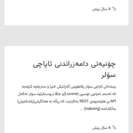
:4 ساڵ پێش
چۆنیەتی دامەزراندنی ئاپاچی
سۆلر
پێشەکی ئاپاچی سۆلر پلاتفۆرمی گەڕانێکی خێرا و سەرچاوە کراوەیە
کە لەسەر ئەپاچی لوسین (Lucene)و جاڤا دروستکراوە.سۆلر لەگەڵ
API ی هاوشێوەی REST بەکاردێت کە ڕێگە بە هەڵگرتنی(پاشکەوتی)
بەڵگەنامە (indexing) ...
:4 ساڵ پێش