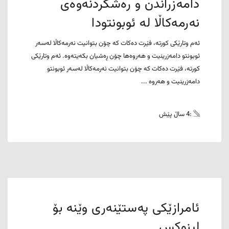
دامەزراندن و رەشکردنەوەی
نەرمەکاڵا لە ئوبونتودا
ئەم وتارێکی کورتە، فێرت دەکات کە چۆن بتوانیت نەرمەکاڵا لەسەر
ئوبونتو دامەزرینیت و هەروەها چۆن ڕەشیان بکەیتەوە. ئەم وتارێکی
کورتە، فێرت دەکات کە چۆن بتوانیت نەرمەکاڵا لەسەر ئوبونتو
دامەزرینیت و هەروە ...
:4 ساڵ پێش
ئامرازێکی پەستێنەری وێنە بۆ
لینوکس