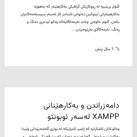
گنۆم بریتییە لە ڕووکارێکی گرافیکی بەکارهێنەر کە بەهۆیە
بەکارهێنەرانی لینوکس دەتوانن ئاسانتر کار لەسەر سیستەمەکانیان
بکەن. گنۆم خاوەنی چەند نەرمەکاڵایەکە وەکو لێدەری دەنگ و
ڕەنگ، نەرمەکاڵای بەڕێوەبردن ...
:1 ساڵ پێش
دامەزراندن و بەکارهێنانی
XAMPP لەسەر ئوبونتو
وەکو لاتان ئاشکرایە کە زامپ ئامرازێکە لە بواری گەشەپێدانی وێبدا
بەکاردێت و یارمەتی گەشەپێدەر دەدات کە سێرڤەرێکی ناوخۆیی و