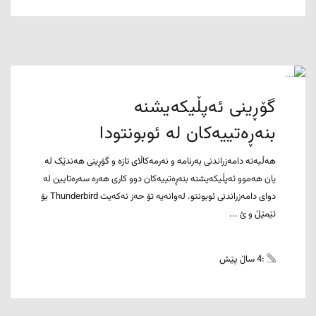
گۆڕینی ئەپڵیکەیشنە
بنەڕەتییەکان لە ئوبونتودا
هەڵبەتە دامەزراندنی بەرنامە و نەرمەکاڵای تازە و گۆڕینی هەندێک لە
یان هەموو ئەپڵیکەیشنە بنەڕەتییەکان دوو کاری هەرە سەرەتایین لە
دوای دامەزراندنی ئوبونتو. لەوانەیە تۆ حەز نەکەیت Thunderbird بۆ
ئێمێڵ و ئ ...
:4 ساڵ پێش