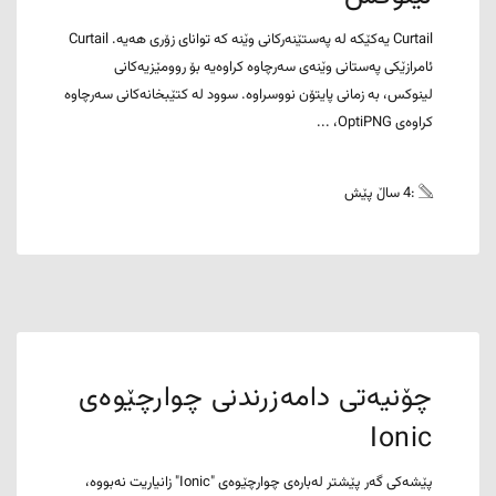
Curtail یەکێکە لە پەستێنەرکانی وێنە کە توانای زۆری هەیە. Curtail
ئامرازێکی پەستانی وێنەی سەرچاوە کراوەیە بۆ روومێزیەکانی
لینوکس، بە زمانی پایتۆن نووسراوە. سوود لە کتێبخانەکانی سەرچاوە
کراوەی OptiPNG، ...
:4 ساڵ پێش
چۆنیەتی دامەزرندنی چوارچێوەی
Ionic
پێشەکی گەر پێشتر لەبارەی چوارچێوەی "Ionic" زانیاریت نەبووە،