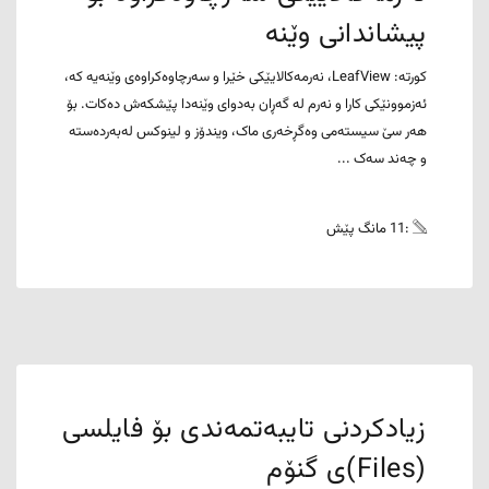
پیشاندانی وێنە
کورتە: LeafView، نەرمەکالایێکی خێرا و سەرچاوەکراوەی وێنەیە کە،
ئەزموونێکی کارا و نەرم لە گەڕان بەدوای وێنەدا پێشکەش دەکات. بۆ
هەر سێ سیستەمی وەگڕخەری ماک، ویندۆز و لینوکس لەبەردەستە
و چەند سەک ...
:11 مانگ پێش
زیادکردنی تایبەتمەندی بۆ فایلسی
(Files)ی گنۆم