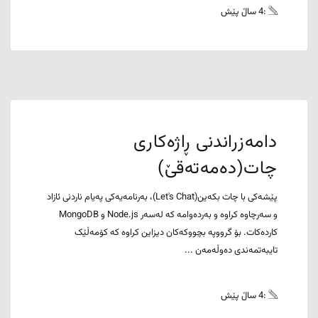
:4 ساڵ پێش
دامەزراندنی ڕاژەکاری
چات(ده‌مه‌ته‌قێ)
پێشەکی با چات بکەین(Let's Chat)، بەرنامەیەکی پەیام ناردنی ئازاد
و سەرچاوە کراوە و بەردەوامە کە لەسەر Node.js و MongoDB
کاردەکات. بۆ گرووپە بچووکەکان دیزاین کراوە کە کۆمەڵێک
تایبەتمەندی دەوڵەمەن ...
:4 ساڵ پێش