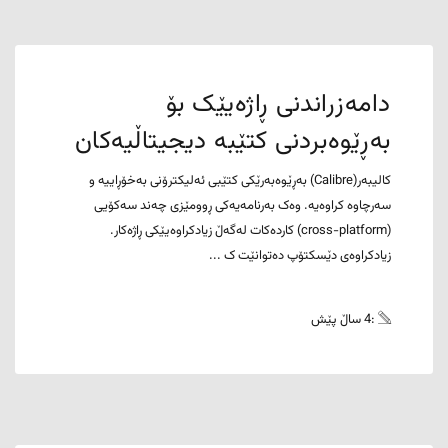
دامەزراندنی ڕاژەیێک بۆ
بەڕێوەبردنی کتێبە دیجیتاڵیەکان
کالیبەر(Calibre) بەڕێوەبەرێکی کتێبی ئەلیکترۆنی بەخۆڕاییە و
سەرچاوە کراوەیە. وەک بەرنامەیەکی ڕوومێزی چەند سەکۆیی
(cross-platform) کاردەکات لەگەڵ زیادکراوەیێکی ڕاژەکار.
زیادکراوەی دێسکتۆپ دەتوانێت ک ...
:4 ساڵ پێش