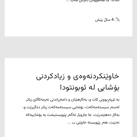
Disk. جا هەمووتان دەزانن مەب ...
:4 ساڵ پێش
خاوێنکردنەوەی و زیادکردنی
بۆشایی لە ئوبونتودا
بە تێپەڕبوونی کات و، بەکارهێنان و دامەزراندنی نەرمەکاڵای زیاتر
لەسەر سیستەمەکەت، بۆشایی سیستەمەکەت زیاتر دەگیرێت و،
بەکار دەهێندرێت، جا جاروبار ئەگەر پێویستیشت بە بۆشاییەکە
نەبێت، هەر پێویستە خاوێنی ب ...