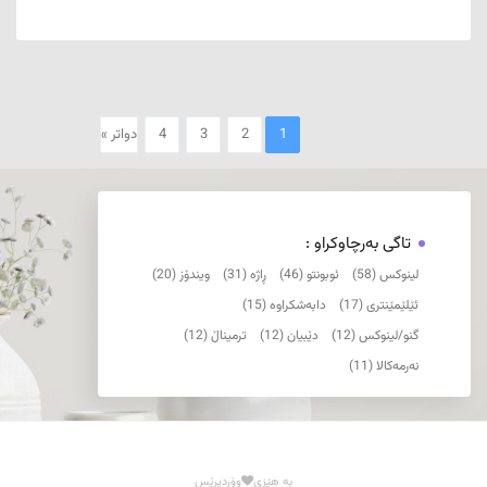
1
2
3
4
دواتر »
تاگی بەرچاوکراو :
لینوکس (58)
ئوبونتو (46)
ڕاژە (31)
ویندۆز (20)
ئێلێمێنتری (17)
دابەشکراوە (15)
گنو/لینوکس (12)
دێبیان (12)
ترمیناڵ (12)
نەرمەکالا (11)
بە هێزی
وۆردپرێس