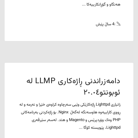
هەنگاو و گۆڕانکارییەکا ...
:4 ساڵ پێش
دامەزراندنی ڕاژەکاری LLMP لە
ئوبونتو٢٠.٠٤
زانیاری Lighttpd ڕاژەکارێکی وێبی سەرچاوە کراوەی خێرا و نەرمە و لە
ڕووی کاراییەوە هاوسەنگە لەگەڵ Nginx. بۆ ڕاژەکردنی بەرنامەکانی
PHP وەک وۆردپرێس و Magento و هتد. لەسەر سێرڤەری
Lighttpd، پێویستە کۆگا ...