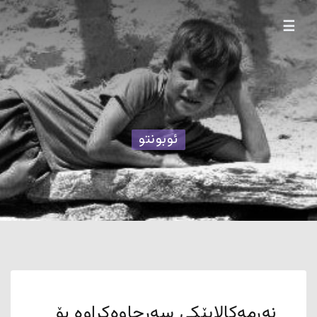
☰
ئوبونتو
نەرمەکالایێکی سەرچاوەکراوە بۆ