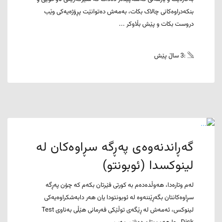
بنکەدراوەکانی چالاک بکات، بەمەش دەتوانێت پڕۆژەیەکی وێب
دروست بکات و پێش بڵاوکر ...
:3 ساڵ پێش
گەڕاندنەوەی پەڕگە سڕاوەکان لە
لینوکسدا (ئوبونتو)
لەم وتارەدا، هەوڵدەدەم بە کورتی فێرتان بکەم کە چۆن پەڕگە
سڕاوەکانتان بگەڕێننەوە لە ئوبونتودا یان هەر دابەشکراوەیەکی
لینوکس، ئەمەش لە ڕێگەی توڵێکی فەرمانی هێڵی بەناوی Test