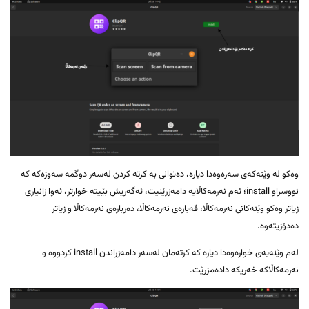
وەکو لە وێنەکەی سەرەوەدا دیارە، دەتوانی بە کرتە کردن لەسەر دوگمە سەوزەکە کە
نووسراو install؛ ئەم نەرمەکاڵایە دامەزرێنیت، ئەگەریش بێیتە خوارتر، ئەوا زانیاری
زیاتر وەکو وێنەکانی نەرمەکاڵا، قەبارەی نەرمەکاڵا، دەربارەی نەرمەکاڵا و زیاتر
دەدۆزیتەوە.
لەم وێنەیەی خوارەوەدا دیارە کە کرتەمان لەسەر دامەزراندن install کردووە و
نەرمەکاڵاکە خەریکە دادەمزرێت.