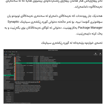
ئەم پێڤاژۆیەش هەر هەمان پێڤاژۆی ڕەشکردنەوەی پێشووی هەیە کە لە سەنتەرەی
نەرمەکاڵاوە دامانمەزراند.
هەندێک جار ڕوودەدات کە نەرمەکاڵای دامەزراو لە سەنتەری نەرمەکاڵای ئوبونتو یان
سۆفتوێری گنۆمدا نییە، بۆ ئەم حاڵەتە دەتوانی گورزە ڕێکخەری سیناپتک Synaptic
Package Manager بەکاربهێنیت. دەتوانی لە کۆگای نەرمەکاڵاکان بۆی بگەڕێیت و بە
یەک کرتە دایمەزرێنیت.
ئەمەی خوارەوە وێنەیەکە لە گورزە ڕێکخەری سیناپتک