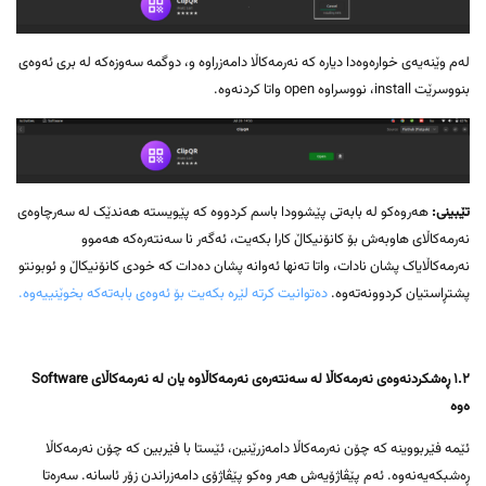
لەم وێنەیەی خوارەوەدا دیارە کە نەرمەکاڵا دامەزراوە و، دوگمە سەوزەکە لە بری ئەوەی
بنووسرێت install، نووسراوە open واتا کردنەوە.
تێبینی:
هەروەکو لە بابەتی پێشوودا باسم کردووە کە پێویستە هەندێک لە سەرچاوەی
نەرمەکاڵای هاوبەش بۆ کانۆنیکاڵ کارا بکەیت، ئەگەر نا سەنتەرەکە هەموو
نەرمەکاڵایاک پشان نادات، واتا تەنها ئەوانە پشان دەدات کە خودی کانۆنیکاڵ و ئوبونتو
پشتڕاستیان کردوونەتەوە.
دەتوانیت کرتە لێرە بکەیت بۆ ئەوەی بابەتەکە بخوێنییەوە.
١.٢ ڕەشکردنەوەی نەرمەکاڵا لە سەنتەرەی نەرمەکاڵاوە یان لە نەرمەکاڵای Software
ەوە
ئێمە فێربووینە کە چۆن نەرمەکاڵا دامەزرێنین، ئێستا با فێربین کە چۆن نەرمەکاڵا
ڕەشبکەیەنەوە. ئەم پێڤاژۆیەش هەر وەکو پێڤاژۆی دامەزراندن زۆر ئاسانە. سەرەتا