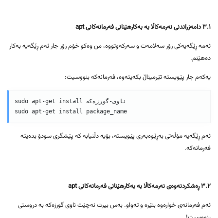
٣.١ دامەزراندنی نەرمەکاڵا بە بەکارهێنانی فەرمانەکانی apt
ئەمە ڕێگەیەکی زۆر سەلامەت و سەرکەوتووە، من وەکو خۆم زۆر جار ئەم ڕێگەیە بەکار
دەهێنم.
یەکەم جار پێویستە تێرمیناڵ بکەیتەوە، فەرمانەکە بنووسیت:
sudo apt-get install ناوی-گورزەکە

sudo apt-get install package_name
ئەم ڕێگەیە مۆڵەتی بەڕێوەبەری پێویستە، بۆیە دڵنیابە کە پێشگری سودۆ بدەیتە
فەرمانەکە.
٣.٢ ڕەشکردنەوەی نەرمەکاڵا بە بەکارهێنانی فەرمانەکانی apt
ئەم فەرمانەی خوارەوە بنێرە و تەواو. بەس بیرت نەچێت ناوی گورزەکە بە دروستی
بنووسیت!