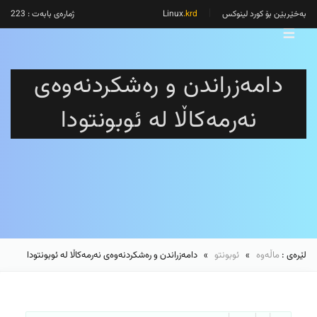
بەخێربێن بۆ کورد لینوکس
Linux
.krd
ژمارەی بابەت : 223
☰
دامەزراندن و رەشکردنەوەی
نەرمەکاڵا لە ئوبونتودا
لێرەی :
ماڵەوە
»
ئوبونتو
» دامەزراندن و رەشکردنەوەی نەرمەکاڵا لە ئوبونتودا