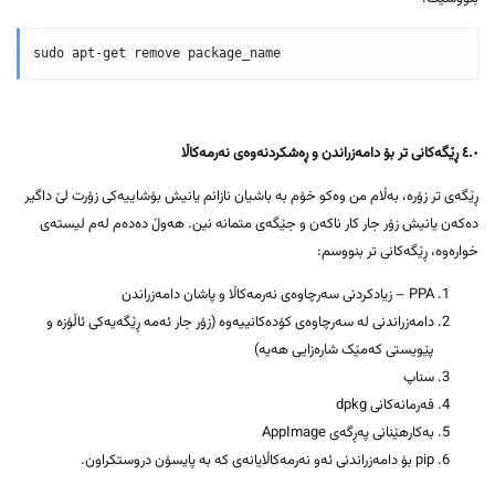
sudo apt-get remove package_name
٤.٠ ڕێگەکانی تر بۆ دامەزراندن و ڕەشکردنەوەی نەرمەکاڵا
ڕێگەی تر زۆرە، بەڵام من وەکو خۆم بە باشیان نازانم یانیش بۆشاییەکی زۆرت لێ داگیر
دەکەن یانیش زۆر جار کار ناکەن و جێگەی متمانە نین. هەوڵ دەدەم لەم لیستەی
خوارەوە، ڕێگەکانی تر بنووسم:
PPA – زیادکردنی سەرچاوەی نەرمەکاڵا و پاشان دامەزراندن
دامەزراندنی لە سەرچاوەی کۆدەکانییەوە (زۆر جار ئەمە ڕێگەیەکی ئاڵۆزە و
پێویستی کەمێک شارەزایی هەیە)
سناپ
فەرمانەکانی dpkg
بەکارهێنانی پەڕگەی AppImage
pip بۆ دامەزراندنی ئەو نەرمەکاڵایانەی کە بە پایسۆن دروستکراون.