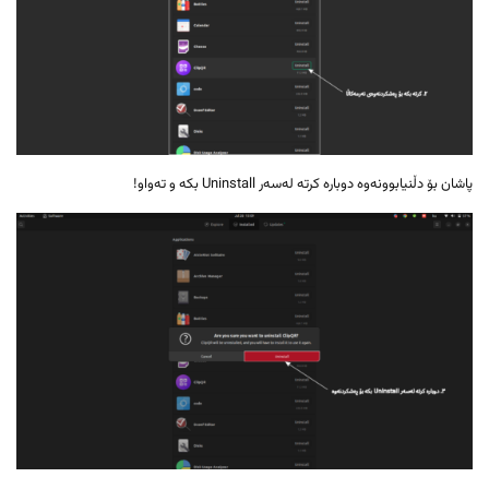
پاشان بۆ دڵنیابوونەوە دوبارە کرتە لەسەر Uninstall بکە و تەواو!