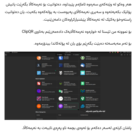
هەر وەکو لە وێنەکەی سەرەوە ئاماژەم پێیداوە، دەتوانیت بۆ نەرمەکاڵا بگەڕێت یانیش
پۆلێک بکەیەتەوە و سەیری نەرمەکاڵای پەیوەست بە پۆلەکەوە بکەیت، یان دەتوانیت
ڕاستەوخۆ یەکێک لە نەرمەکاڵا پێشنیارکراوەکان دامەزرێنیت.
بۆ نموونە من ئێستا لە خوارەوە نەرمەکاڵایەک دادەمەزرێنم بەناوی ClipQR
بۆ ئەم مەبەسەتە دەبێت بگەڕێم بۆی یان لە پۆلەکاندا بیدۆزمەوە.
پاشان کرتەی لەسەر دەکەم بۆ ئەوەی بچمە ناو پەڕەی تایبەت بە نەرمەکاڵا.