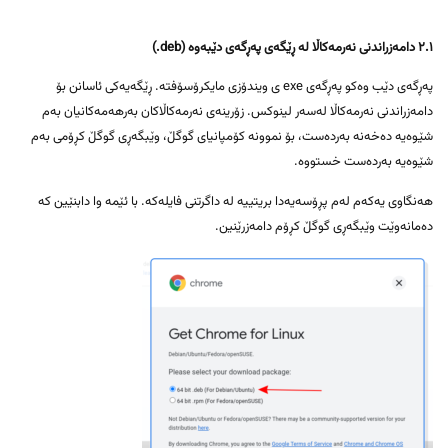
٢.١ دامەزراندنی نەرمەکاڵا لە ڕێگەی پەڕگەی دێبەوە (deb.)
پەڕگەی دێب وەکو پەڕگەی exe ی ویندۆزی مایکرۆسۆفتە. ڕێگەیەکی ئاسانن بۆ
دامەزراندنی نەرمەکاڵا لەسەر لینوکس. زۆرینەی نەرمەکاڵاکان بەرهەمەکانیان بەم
شێوەیە دەخەنە بەردەست، بۆ نموونە کۆمپانیای گوگڵ، وێبگەڕی گوگڵ کڕۆمی بەم
شێوەیە بەردەست خستووە.
هەنگاوی یەکەم لەم پڕۆسەیەدا بریتییە لە داگرتنی فایلەکە. با ئێمە وا دابنێین کە
دەمانەوێت وێبگەڕی گوگڵ کڕۆم دامەزرێنین.