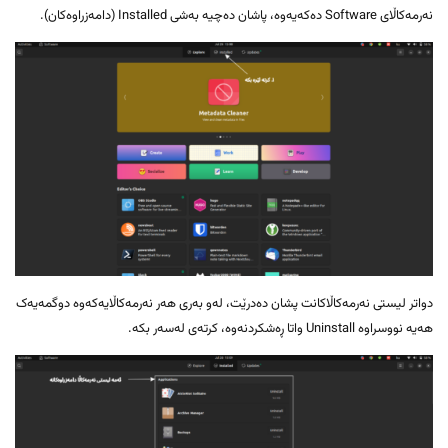
نەرمەکاڵای Software دەکەیەوە، پاشان دەچیە بەشی Installed (دامەزراوەکان).
دواتر لیستی نەرمەکاڵاکانت پشان دەدرێت، لەو بەری هەر نەرمەکاڵایەکەوە دوگمەیەک
هەیە نووسراوە Uninstall واتا ڕەشکردنەوە، کرتەی لەسەر بکە.