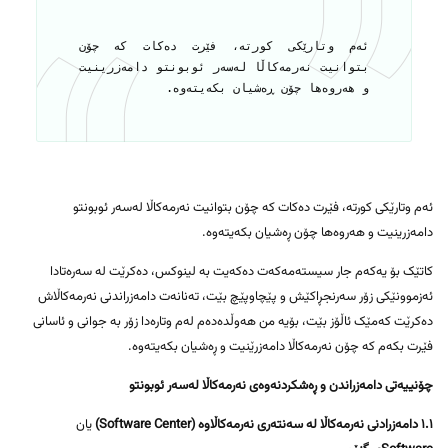
ئەم وتارێکی کورتە، فێرت دەکات کە چۆن
بتوانیت نەرمەکاڵا لەسەر ئوبونتو دامەزرینیت
و هەروەها چۆن ڕەشیان بکەیتەوە.
ئەم وتارێکی کورتە، فێرت دەکات کە چۆن بتوانیت نەرمەکاڵا لەسەر ئوبونتو
دامەزرینیت و هەروەها چۆن ڕەشیان بکەیتەوە.
کاتێک بۆ یەکەم جار سیستەمەکەت دەکەیت بە لینوکس، دەکرێت لە سەرەتادا
ئەزموونێکی زۆر سەرنجڕاکێش و پێچاوپێچ بێت، تەنانەت دامەزراندنی نەرمەکاڵاش
دەکرێت کەمێک ئاڵۆز بێت، بۆیە من هەوڵدەدەم لەم وتارەدا زۆر بە جوانی و ئاسانی
فێرت بکەم کە چۆن نەرمەکاڵا دامەزرێنیت و ڕەشیان بکەیتەوە.
چۆنییەتی دامەزراندن و ڕەشکردنەوەی نەرمەکاڵا لەسەر ئوبونتو
١.١ دامەزرادنی نەرمەکاڵا لە سەنتەری نەرمەکاڵاوە (Software Center)
یان