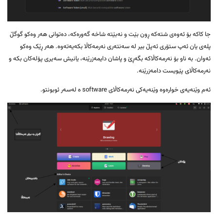
جا کاکە بۆ ئەوەی شتەکە ڕون بێت و نەبێتە شاخە گەورەکە، دەتوانی هەر وەکو گوگڵ
پلەی یان ئەپ ستۆری ئەپڵ بیر لە سەنتەری نەرمەکاڵا بکەیەتەوە. هەر ڕێک وەکو
ئەوان. بە ناو بۆ نەرمەکاڵاکە بگەڕێ و پاشان دایمەزرێنە، یانیش سەیری پۆلەکان بکە و
نەرمەکاڵای پێویست دامەزرێنە.
ئەم وێنەیەی خوارەوە وێنەیەکی نەرمەکاڵای software ە لەسەر ئوبونتو.