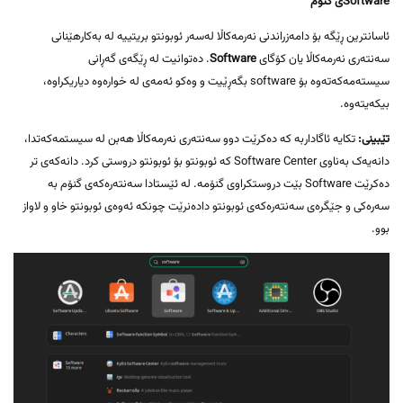
Softwareی گنۆم
ئاسانترین ڕێگە بۆ دامەزراندنی نەرمەکاڵا لەسەر ئوبونتو بریتییە لە بەکارهێنانی
سەنتەری نەرمەکاڵا یان کۆگای
Software
. دەتوانیت لە ڕێگەی گەڕانی
سیستەمەکەتەوە بۆ software بگەڕێیت و وەکو ئەمەی لە خوارەوە دیاریکراوە،
بیکەیتەوە.
تێبینی:
تکایە ئاگاداربە کە دەکرێت دوو سەنتەری نەرمەکاڵا هەبن لە سیستمەکەتدا،
دانەیەک بەناوی Software Center کە ئوبونتو بۆ ئوبونتو دروستی کرد. دانەکەی تر
دەکرێت Software بێت دروستکراوی گنۆمە. لە ئێستادا سەنتەرەکەی گنۆم بە
سەرەکی و جێگرەی سەنتەرەکەی ئوبونتو دادەنرێت چونکە ئەوەی ئوبونتو خاو و لاواز
بوو.