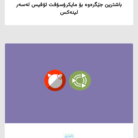
باشترین جێگرەوە بۆ مایکرۆسۆفت ئۆفیس لەسەر
لینەکس
زانیاری