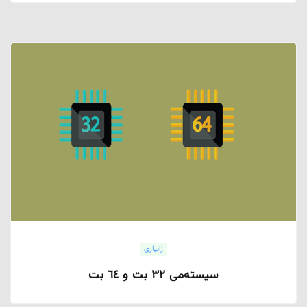
زانیاری
سیستەمی ٣٢ بت و ٦٤ بت