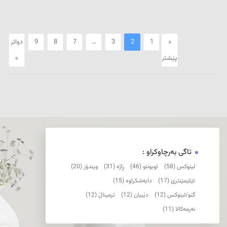
«
1
2
3
…
7
8
9
دواتر
پێشتر
»
تاگی بەرچاوکراو :
لینوکس (58)
ئوبونتو (46)
ڕاژە (31)
ویندۆز (20)
ئێلێمێنتری (17)
دابەشکراوە (15)
گنو/لینوکس (12)
دێبیان (12)
ترمیناڵ (12)
نەرمەکالا (11)