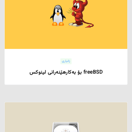
زانیاری
freeBSD بۆ بەکارهێنەرانی لینوکس