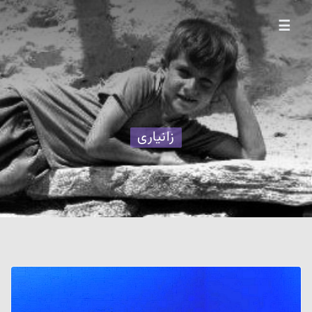
☰
زانیاری