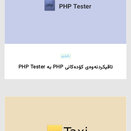
زانیاری
تاقیکردنەوەی کۆدەکانی PHP بە PHP Tester