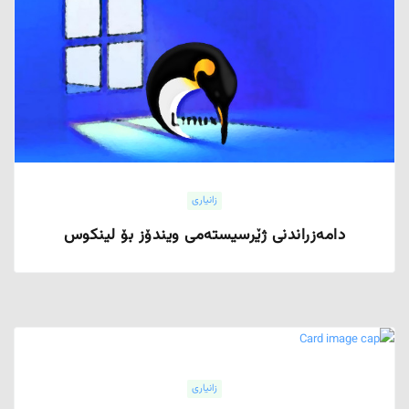
زانیاری
دامەزراندنی ژێرسیستەمی ویندۆز بۆ لینکوس
زانیاری