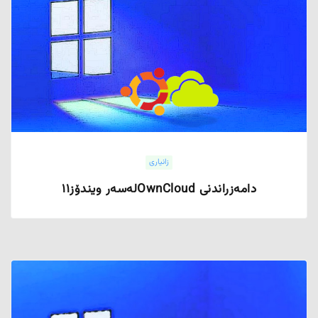
زانیاری
دامەزراندنی OwnCloudلەسەر ویندۆز١١