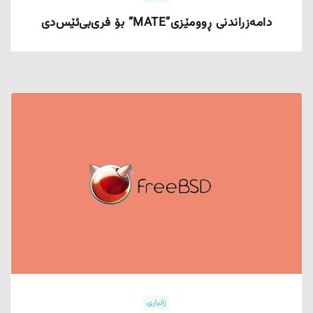
دامەزراندنی ڕوومێزی”MATE” بۆ فری‌بی‌ئێس‌دی
زانیاری