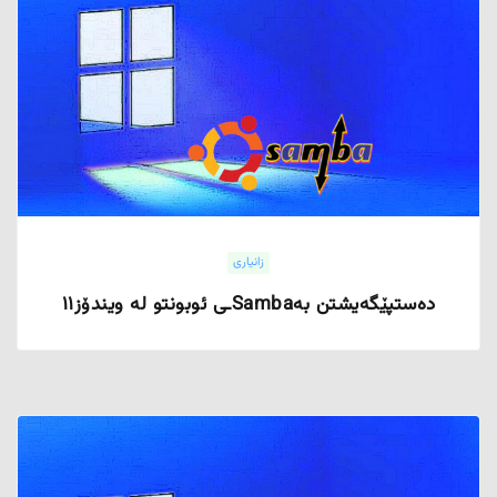
زانیاری
دەستپێگەیشتن بەSambaـی ئوبونتو لە ویندۆز١١