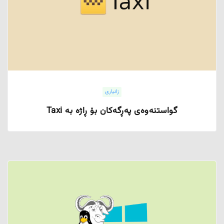
زانیاری
گواستنەوەی پەڕگەکان بۆ ڕاژە بە Taxi