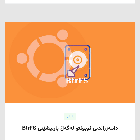
زانیاری
دامەزراندنی ئوبونتو لەگەڵ پارتیشێنی BtrFS