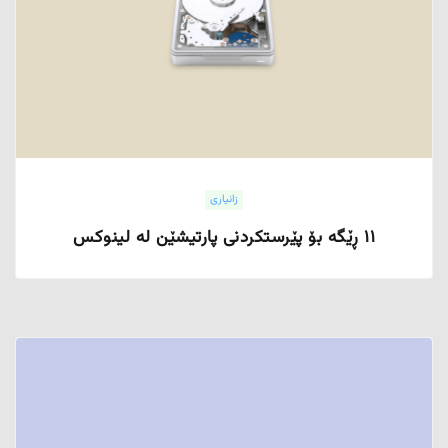
زانیاری
۱۱ ڕێگە بۆ پێرستکردنی پارتیشێن لە لینوکس