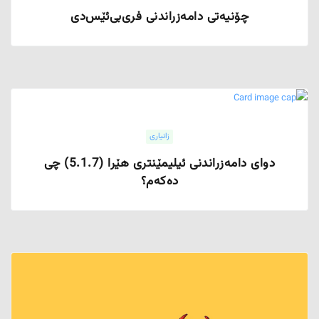
چۆنیەتی دامەزراندنی فری‌بی‌ئێس‌دی
زانیاری
دوای دامەزراندنی ئیلیمێنتری هێرا (5.1.7) چی
دەکەم؟