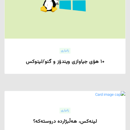
زانیاری
۱۰ هۆی جیاوازی ویندۆز و گنو/لینوکس
زانیاری
لینەکس، هەڵبژاردە دروستەکە؟