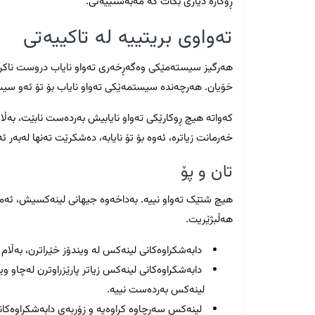
ڕوکارە دیاری بکات کە مەبەستییەتی.
تەواوی بریتییە لە تاکییەتی
هەرگیز سیستەمێکی وەگەڕخەری تەواو نایاب دروست ناکرێت
خۆیان. هەرچەندە سیستمەێکی تەواو نایاب بۆ تۆ ئەو سیس
کەواتە هیچ ڕوکارێکی تەواو نایابیش بەردەست نابێت، بەڵام
خەرمانت زیاترە، ئەوە بۆ تۆ نایابە، دەشکرێت تەنها لەبەر ئە
تان و پۆ
هیچ شتێک تەواو نییە. بەداخەوە جیهانی لینەکسیش، ئەمە
هەڵبژێریت.
دابەشکراوەکانی لینەکس لە ویندۆز خێراترن، بەڵام بۆ یاریکردن (ing
دابەشکراوەکانی لینەکس زیاتر پارێزراوترن لەچاو وی
لینەکس بەردەست نییە.
لینەکس سەرچاوە کراوەیە و زۆربەی دابەشکراوەکانی