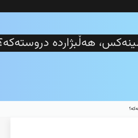
ینەکس، هەڵبژاردە دروستەکە؟
ەکە؟