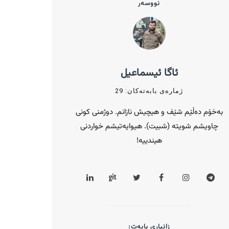
نووسەر
ئاگا ئیسماعیل
ژمارەی بابەتەکان: 29
بەخۆم دەڵێم شێف و هیچیش نازانم. دوژمنی کونی
چاویشم شویتە (شبیت). ‌هیوایەتیشم خواردنی
هیندییە!
زانیاری بابەت: