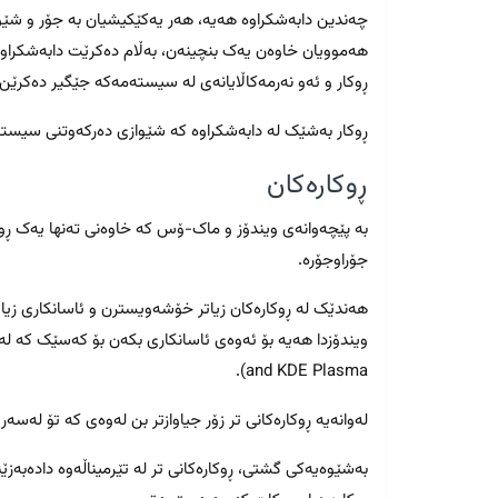
چەندین دابەشکراوە هەیە، هەر یەکێکیشیان بە جۆر و شێوە
هەموویان خاوەن یەک بنچینەن، بەڵام دەکرێت دابەشکراوەکا
ڕوکار و ئەو نەرمەکاڵایانەی لە سیستەمەکە جێگیر دەکرێن.
ڕوکار بەشێک لە دابەشکراوە کە شێوازی دەرکەوتنی سیستە
ڕوکارەکان
بە پێچەوانەی ویندۆز و ماک-ۆس کە خاوەنی تەنها یەک ڕو
جۆراوجۆرە.
هەندێک لە ڕوکارەکان زیاتر خۆشەویسترن و ئاسانکاری زیات
and KDE Plasma).
لەوانەیە ڕوکارەکانی تر زۆر جیاوازتر بن لەوەی کە تۆ لەسەر ویند
بەشێوەیەکی گشتی، ڕوکارەکانی تر لە تێرمیناڵەوە دادەبەزێن