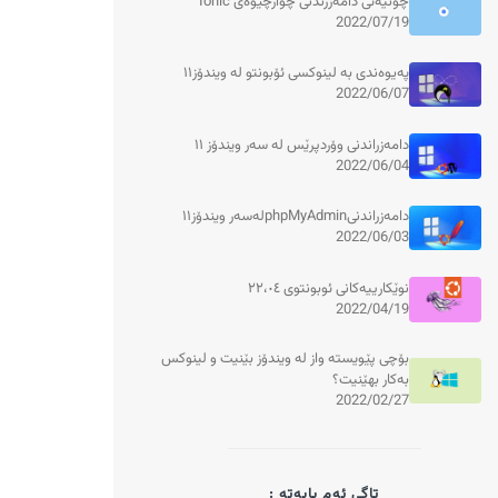
چۆنیەتی دامەزرندنی چوارچێوەی Ionic
2022/07/19
پەیوەندی بە لینوکسی ئۆبونتو لە ویندۆز١١
2022/06/07
دامەزراندنی وۆردپرێس لە سەر ویندۆز ١١
2022/06/04
دامەزراندنیphpMyAdminلەسەر ویندۆز١١
2022/06/03
نوێکارییەکانی ئوبونتوی ٢٢،٠٤
2022/04/19
بۆچی پێویستە واز لە ویندۆز بێنیت و لینوکس
بەکار بهێنیت؟
2022/02/27
تاگی ئەم بابەتە :