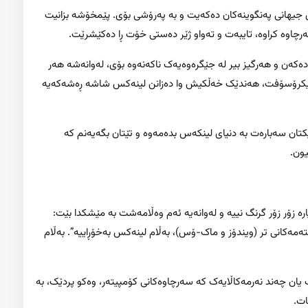
ووی جیهانی پەنگوینەکان دەکەیت و بە پەرۆشی بۆی. پێمخۆشە بزانیت
رچاوە کراوە، تایبەت و تەواو ژێر دەستی خۆت ڕا دەکێشرێت.
ست بە ئاسوودەیی دەکەن و هەرگیز بیر لە جێگرەوەیەک ناکەنەوە بۆی، لەوانەشە هەر
 مایکرۆسۆفت، هەندێک خەڵکیش وا دەزانن لینەکس شاشە ڕەشەکەیە
کتان سەبارەت بە دنیای لینکەس بدەمەوە و تێتان بگەیەنم کە
ون.
ارە زۆر زۆر گرنگ نییە و لەوانەیە ئەم وەڵامەشت بە مێشکدا بێت:
ەکانی تر (ویندۆز و ماک-ۆس)، بەڵام لینەکس بەخۆڕاییە”. بەڵام
ە بە نەرمەکاڵایەک یان چەند نەرمەکاڵایەک کە سەرچاوەکانی کۆمپیتەر، وەکو پردێک، بە
ات.