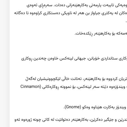
یەکی تایبەت یارمەتی بەکارهێنەرانی دەدات. سەرەڕای ئەوەی
ن لە یەکتری جیاواز بن هەر لە ناویکی دەستکاری کراوەوە تا دەگاتە
مەکە بۆ بەکارهێنەر ڕێکدەخات.
کاری ستانداردی خۆیانن، جیهانی لینەکس خاوەن چەندین ڕوکاری
ریان کردووە بۆ بەکارهێنەر، تەنانت خاڵی لێکچوونیشیان لەگەڵ
ویندۆزدا هەیە بۆ ئەوەی ئاسانکاری بکەن بۆ کەسێک کە لە ویندۆزەوە دێتە سەر لینەکس، بۆ نموونە ڕوکارەکانی (Cinnamon
ۆز بەکارت هێناوە وەکو (Gnome).
درێن و جێگیر دەکرێن، بەکارهێنەر دەتوانێت لە کاتی چونە ژورەوە ئەو