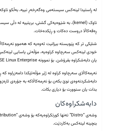
لە ڕاستیدا لینەکس سیستەمی وەگەرخەڕ نییە، بەڵکو ناوکە (kernel – core) کە لە چەند سیستەمێکی وەگەرخەڕدا بەردەس
ناوک (kernel)، بە شێوەیەکی گشتی، بریتییە لە د
ڕەقەکاڵا دروست دەکات و ڕێکدەخات.
شتێکی تر کە پێویستە بیزانیت ئەوەیە کە هەموو نەرمەکاڵ
خودی لینەکس سەرچاوە کراوەیە، مۆڵەتی یاسایی لینەکس ڕ
یان دابەشکراوە بفرۆشن. بۆ نموونە Red Hat Enterprise Linux, Zorin OS Ultimate and the SUSE Linux Enterprise.
نەرمەکاڵای سەرچاوە کراوە لە ژێر مۆڵەتێکدا دامەزراوە کە 
دابەشکردنەوەی نوێ بکەن بۆ نەرمەکاڵاکە بە جۆرەی ئارەز
بدات یان سنوورت بۆ دیاری بکات.
دابەشکراوەکان
بنچینە لینەکس بەکاردێت.