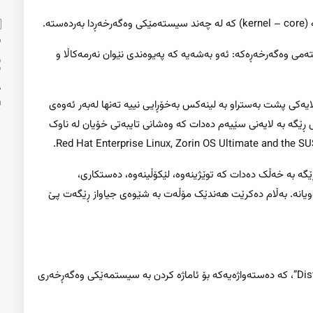
تە.
ڵی سیستەمی وەگەرخەڕەکە: ئەو بەشەیە کە پەیوەندی نێوان نەرمەکاڵا و
ایەکی پشت بەستراو بە لینەکس بەخۆڕایی نییە تەنها لەبەر ئەوەی
ێگە بە لایەنی سێیەم دەدات کە وەشانی تایبەتی خۆیان لە ناوک
ڕێگە بە خەڵک دەدات کە توێژینەوە، لێکۆڵینەوە، دەستکاری،
وویانە. بەڵام دەکرێت هەندێک مۆڵەت بە شێوەی جیاواز ڕێگەت پێ
وشەی “Distro” تەنها کورتکراوەیەکە بۆ وشەی “Distribution”، کە دەستەواژەیەکە بۆ ئاماژە کردن بە سیستمەێکی وەگەڕخەری