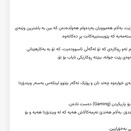
، بەڵام هەموویان بەردەوام هەوڵدەدەن کە ببن بە باشترین وێنەی
تەمەیە کە پێویستییەکانت پڕ دەکاتەوە.
 ئەو ڕوکارەی کە تۆ لەگەڵی ئاسوودەیت، کە تۆ بە بەکارهێنانی
وەی پێت جوانە، ببێتە ڕوکارێکی نایاب بۆ تۆ.
ی خوارەوە چەند تان و پۆێک ئەگەر بێتوو لینکەس بەسەر ویندۆزدا
Gam) دەست نادەن.
ندۆز، بەڵام هەندێ نەرمەکاڵاش هەیە کە لە ویندۆزدا هەیە و بۆ
 بەخۆڕایین.