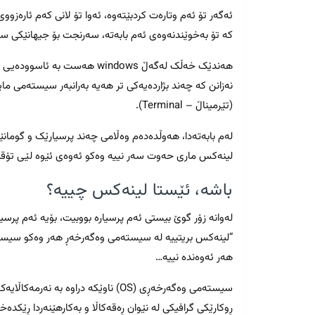
ئەگەر تۆ ئەم وتارەت کردبێتەوە، ئەوا تۆ لانی کەم ئارەز
کە تۆ بەخوێندنەوەی ئەم بابەتە، سەرنجت بۆ جیهانێکی سە
هەندێک خەڵک لەگەڵ windows هە
نەزانن کە چەند بژاردەیەکی تر هەیە بەرانبەر سیستەمی
(تێرمیناڵ – Terminal).
لەم بابەتەدا، هەوڵدەدەم وەڵامی چەند پرسیارێک و گومانێ
لینەکس ماری حەوت سەر نییە وەکو ئەوەی ئێوە لێی تۆقی
باشە، ئێستا لینەکس چییە؟
لەوانە زۆر گوێ بیستی ئەم پرسیارە بووبیت، بۆیە ئەم پرسی
“لینەکس بریتییە لە سیستەمی وەگەرخەڕ هەر وەکو سیستەم
هەر ئەوەندە نییە…
سیستەمی وەگەرخەڕی (OS) ناوێکە دراو
ڕوکارێکی گرافیکی لە نێوان ڕەقەکاڵا و بەکارهێنەردا ڕێکدەخ