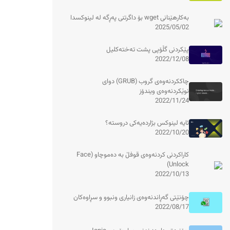
بەکارهێنانی wget بۆ داگرتنی پەڕگە لە لینوکسدا
2025/05/02
پێکردنی گڵۆپی پشت تەختەکلیل
2022/12/08
چاککردنەوەی گروب (GRUB) دوای
نوێکردنەوەی ویندۆز
2022/11/24
ئایە لینوکس بژاردەیەکی دروستە؟
2022/10/20
کاراکردنی کردنەوەی قوفڵ بە دەموچاو (Face
Unlock)
2022/10/13
چۆنێتی گەڕاندنەوەی زانیاری ونبوو و سڕاوەکان
2022/08/17