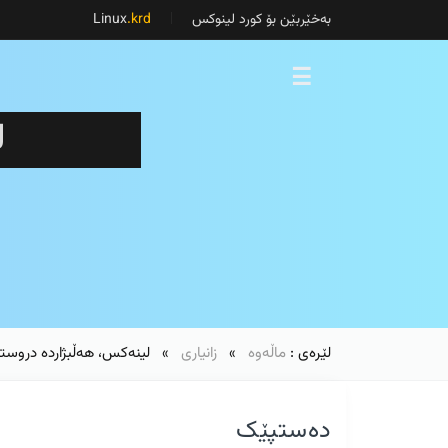
بەخێربێن بۆ کورد لینوکس
Linux
.krd
☰
ل
لێرەی :
ماڵەوە
»
زانیاری
» لینەکس، هەڵبژاردە دروست
دەستپێک