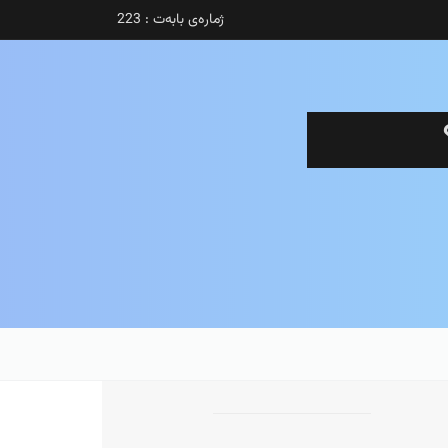
ژمارەی بابەت : 223