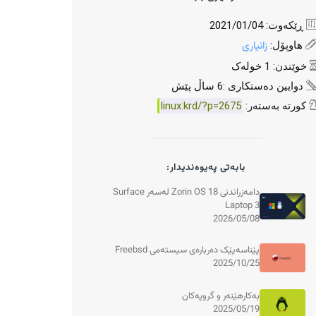
ڕێکەوت: 2021/01/04
زانیاری
هاوپۆل:
خوێندن: 1 خولەک
دوایین دەستکاری :6 ساڵ پێش
کورتە بەستەر:
linux.krd/?p=2675
بابەتی پەیوەندیدار:
دامەزراندنی Zorin OS 18 لەسەر Surface
Laptop 3
2026/05/08
پێناسەیێک دەربارەی سیستەمی Freebsd
2025/10/25
بەکارهێنەر و گروپەکان
2025/05/19