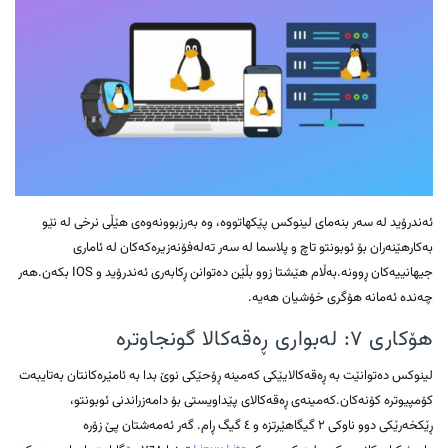
ئەندرۆید لە سەر بنەمای لینوکس پێکهاتووە، وە بەرزبوونەوەی هێڵی نرخی لە نێو
بەکارهێنەران بۆ ئوبونتو تاچ و پلاسما لە سەر تەلەفۆنەزیرەکەکان لە ئاماری
جیهانییەکان ڕوونە.بەڵام هێشتا زوو بڵێن دەتوانن ڕکابەری ئەندرۆید و IOS بکەن.هەر
چەندە ئەمانە هۆگری خۆشیان هەیە.
هۆکاری ۷: لەبواری ڕەقەکالا گونجاوترە
لینوکس دەتوانێت بە ڕەقەکالایێکی کەمینە ڕۆحێکی نوێ بدا بە ئامێرەکانتان بەتایبەت
کۆمپیوترە کۆنەکان.کەمینەی ڕەقەکالای پێداویستی بۆ دامەزراندنی ئوبونتو،
ڕێکخەرێکی دوو ناوکی ۲ گیگاهێرتزە و ٤ گیگ ڕام. گەر ئەمەشتان پێ زۆرە