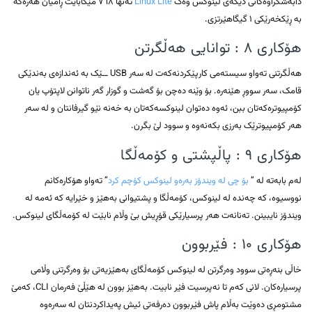
دابەشکراوەکانی دیکەی لینوکس وەک
Linux Lite
تەنها ۷٦۸ مێگابایت ڕامیان هەرەکە
بە ڕێکخەرێکی ۱ گیگاهێرتزی.
هۆکاری ۸ : توانایی هەڵگرتن
هەڵگرتنی تەواو سیستەمی کارپێکردنەکەت لە سەر USB ــێک بە ئەندازەی بەندێکی
قامک، سەر سووڕ هێنەرە. بۆ وێنە دەچن بۆ گەشت و گوزار گەر ناتوانن لاپتۆپ یان
کۆمپیوترەکەتان ببن، ئەوە دەتوان لینوکسەکەتان بە خەنە نێو گیرفانتان و لە سەر
هەر کۆمپیوترێک بەرزی بکەنەوە و سوود لێ بگرن.
هۆکاری ۹ : پاڵپشتی و کۆمەڵگا
لەم بابەتە لە ”
بۆ چی لە ویندۆز بەرەو لینوکس کۆچم کرد
” تەواو هۆکارەکانم
نووسیوە، کە چەندە لە لینوکس، کۆمەڵگا و پشتیوانی بەهێز و خێرایە کە ئەمە لە
ویندۆز نایبینن. تەنانەت هەر پرسیارێکی قۆڕیش بێ وڵام نابێت لە کۆمەڵگای لینوکس.
هۆکاری ۱۰ : فێربوون
خاڵی بنەڕەتی سوود وەرگرتن لە لینوکس کۆمەڵگای بەهێزیەتی بۆ وەرگرتنی وڵامی
پرسیارەکان. لانی کەم تا نەپرسیت فێر نابیت. بەهێز بوون لە هێڵێ فەرمان CLI، کەمێ
مشتومڕی دەوێت بەڵام پاش فێربوون دەرفەتی ئیش پەیداکردنتان لە سەرەوە