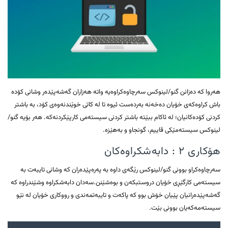
هەروا کە دەزانن گنو/لینوکس سەرچاوەکراوەیە واتە هەزاران گەشەپێدەر وشانی کۆدە
باش کراوەکەی خۆیان دەخەنە بەردەست ئیوە تا لە کاتی خوێندنەوەی کۆد، بە باشتر
کردنی کۆدەکانیان؛ لە ئاکام ببێتە باشتر کردنی سیستەمی کارپێکردنەکە. هەر بۆیە گنو/
لینوکس سیستەمێکی قاییم، گونجاو و بەهێزە.
هۆکاری ۲ : دابەشکراوەکان
سەرچاوەکراو بوونی گنو/لینوکس رێگەی داوە بە پەرەپێدەران کە وشانی تایبەت بە
سیستەمی کارگێڕی خۆیان دروستبکەن و بوەشێنن.سەدان دابەشکراوە وشێندراوە کە
گەشەپێدەرانیان پێیان خۆش بوو کە پاکەت و تایبەتمەندی و رووکاری خۆیان لە نێو
سیستەمەکەیان بوونی بێت.