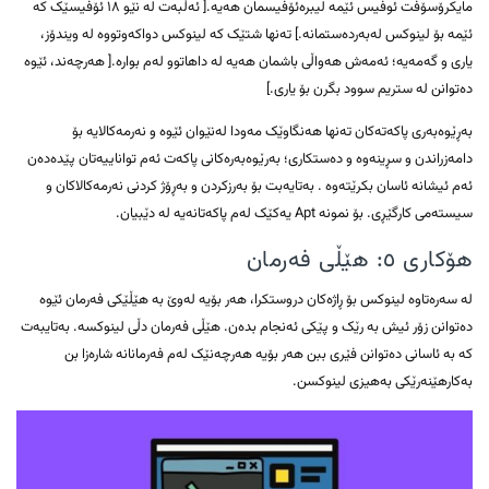
مایکرۆسۆفت ئوفیس ئێمە لیبرەئۆفیسمان هەیە.[ ئەڵبەت لە نێو ۱۸ ئۆفیسێک کە
ئێمە بۆ لینوکس لەبەردەستمانە.] تەنها شتێک کە لینوکس دواکەوتووە لە ویندۆز،
یاری و گەمەیە؛ ئەمەش هەواڵی باشمان هەیە لە داهاتوو لەم بوارە.[ هەرچەند، ئێوە
دەتوانن لە ستریم سوود بگرن بۆ یاری.]
بەڕێوەبەری پاکەتەکان تەنها هەنگاوێک مەودا لەنێوان ئێوە و نەرمەکالایە بۆ
دامەزراندن و سڕینەوە و دەستکاری؛ بەرێوەبەرەکانی پاکەت ئەم تواناییەتان پێدەدەن
ئەم ئیشانە ئاسان بکرێتەوە . بەتایەبت بۆ بەرزکردن و بەڕۆژ کردنی نەرمەکالاکان و
سیستەمی کارگێڕی. بۆ نمونە Apt یەکێک لەم پاکەتانەیە لە دێبیان.
هۆکاری ٥: هێڵی فەرمان
لە سەرەتاوە لینوکس بۆ ڕاژەکان دروستکرا، هەر بۆیە لەوێ بە هێڵێکی فەرمان ئێوە
دەتوانن زۆر ئیش بە رێک و پێکی ئەنجام بدەن. هێڵی فەرمان دڵی لینوکسە. بەتایبەت
کە بە ئاسانی دەتوانن فێری ببن هەر بۆیە هەرچەنێک لەم فەرمانانە شارەزا بن
بەکارهێنەرێکی بەهیزی لینوکسن.