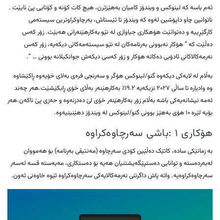
ئەم باسە کە لینوکس و ویندۆز کامیان بەهێزترن، هیچ کات کۆنە و کۆتایی پێ نایێت .
ناتوانین چاو داپۆشین لەوە کە ویندۆز تا ئێستاش، بەرچاوکراوترین سیستەمی
کارگێڕییە و دەتوانێت هۆهکاری جیاوازی لە نێو بەکارهێنەرانی هەبێت. زۆر کەس
دەڵێت کە ” هۆکار نەبوونی بەرنامەکان لە نێو سیستەمەکانی دیکەیە، زۆر کەس
نەرمەکالاکانی ئادۆبی دەکاتە هۆکار و زۆر کەسی دیکەش جوانکیلانە بوونی … “.
بەڵام لە لایەکی دیکەوە گنو/لینوکس هۆگر و سەرنجی فرەی بەلای خۆیەوە ڕاکێشاوە
وە وادیارە تا ساڵی ۲۰۲۷ نزیکەیە ۱۹.۲٪ بەکارهێنەر بەڵای خۆی ڕابکێشێت.هەر چەند
ئەمە نیشانەیەکی باشە بەڵام زۆر بەکارهێنەر خۆی لێ دەدزنەوە و حەزی پێ ناکەن.هەر
بۆیە لێرە ۱۰ هۆی بەهێز بوونی گنو/لینوکس لە ویندۆز دهێنینیەوە.
هۆکاری ۱ :‌باشی سەرچاوەکراوە
بە زمانێکی سادە، کاتێک دەڵێین کۆدی سەرچاوە (مەنتیقی بەرنامە) بۆ هەمووان
لەبەردەستە و توانایی دەستپێگەیشتنیان هەیە بۆ دەستکاری، مەبەستە قسە لەسەر
سەرچاوەکراوەیە. واتە پاش داگرتنی نەرمەکالایەکی سەرچاوەکراوە ئێوە خاوەنی ئەون.