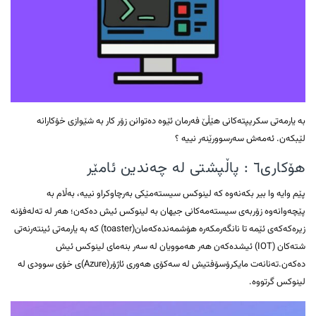
بە یارمەتی سکریپتەکانی هێڵێ فەرمان ئێوە دەتوانن زۆر کار بە شێوازی خۆکارانە
لێبکەن. ئەمەش سەرسوورێنەر نییە ؟
هۆکاری٦ : پاڵپشتی لە چەندین ئامێر
پێم وایە وا بیر بکەنەوە کە لینوکس سیستەمێکی بەرچاوکراو نییە، بەڵام بە
پێچەوانەوە زۆربەی سیستەمەکانی جیهان بە لینوکس ئیش دەکەن؛ هەر لە تەلەفۆنە
زیرەکەکەی ئێمە تا نانگەرمکەرە هۆشمەندەکەمان(toaster) کە بە یارمەتی ئینتەرنەتی
شتەکان (IOT) ئیشدەکەن هەر هەموویان لە سەر بنەمای لینوکس ئیش
دەکەن.تەنانەت مایکرۆسۆفتیش لە سەکۆی هەوری ئاژۆر(Azure)ی خۆی سوودی لە
لینوکس گرتووە.