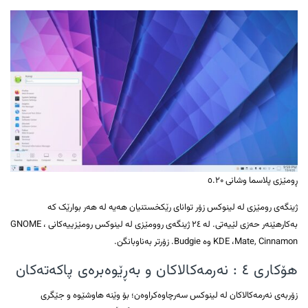
ڕومێزی پلاسما وشانی ٥.۲۰
ژینگەی رومێزی لە لینوکس زۆر توانای رێکخستنیان هەیە لە هەر بوارێک کە
بەکارهێنەر حەزی لێیەتی. لە ۲٤ ژینگەی روومێزی لە لینوکس رومێزییەکانی GNOME ،
KDE ،Mate, Cinnamon وە Budgie. زۆرتر بەناوبانگن.
هۆکاری ٤ : نەرمەکالاکان و بەڕێوەبرەی پاکەتەکان
زۆربەی نەرمەکالاکان لە لینوکس سەرچاوەکراوەن؛ بۆ وێنە هاوشێوە و جێگری