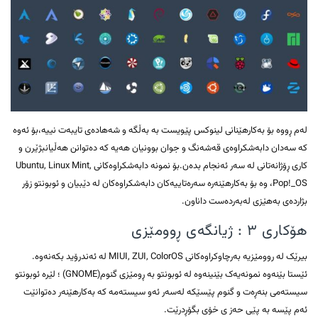
لەم ڕووە بۆ بەکارهێنانی لینوکس پێویست بە بەڵگە و شەهادەی تایبەت نییە،بۆ ئەوە
کە سەدان دابەشکراوەی قەشەنگ و جوان بوونیان هەیە کە دەتوانن هەڵیانبژێرن و
کاری ڕۆژانەتانی لە سەر ئەنجام بدەن.بۆ نمونە دابەشکراوەکانی Ubuntu, Linux Mint,
Pop!_OS، وە بۆ بەکارهێنەرە سەرەتاییەکان دابەشکراوەکان لە دێبیان و ئوبونتو زۆر
بژاردەی بەهێزی لەبەردەست داناون.
هۆکاری ۳ : ژیانگەی ڕوومێزی
بیرێک لە روومێزیە بەرچاوکراوەکانی MIUI, ZUI, ColorOS لە ئەندرۆید بکەنەوە.
ئێستا بێنەوە نمونەیەک بێنینەوە لە ئوبونتو بە ڕومێزی گنوم(GNOME) ؛ لێرە ئوبونتو
سیستەمی بنەڕەت و گنوم پێسێکە لەسەر ئەو سیستەمە کە بەکارهێنەر دەتوانێت
ئەم پێسە بە پێی حەز ی خۆی بگۆڕدرێت.