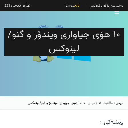
بەخێربێن بۆ کورد لینوکس
Linux
.krd
ژمارەی بابەت : 223
☰
۱۰ هۆی جیاوازی ویندۆز و گنو/
لینوکس
لێرەی :
ماڵەوە
»
زانیاری
» ۱۰ هۆی جیاوازی ویندۆز و گنو/لینوکس
پێشەکی :