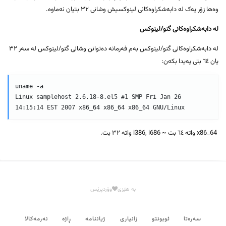
وەها زۆر یەک لە دابەشکراوەکانی لینوکسیش وشانی ٣٢ بتیان نەماوە.
لە دابەشکراوەکانی گنو/لینوکس
لە دابەشکراوەکانی گنو/لینوکس بەم فەرمانە دەتوانن وشانی گنو/لینوکس لە سەر ٣٢
یان ٦٤ بتی پەیدا بکەن:
uname -a

Linux samplehost 2.6.18-8.el5 #1 SMP Fri Jan 26 
14:15:14 EST 2007 x86_64 x86_64 x86_64 GNU/Linux
x86_64 واتە ٦٤ بت ~ i386, i686 واتە ٣٢ بت.
بە هێزی
وۆردپرێس
سەرەتا
ئوبونتو
زانیاری
ژیاننامە
ڕاژە
نەرمەکالا