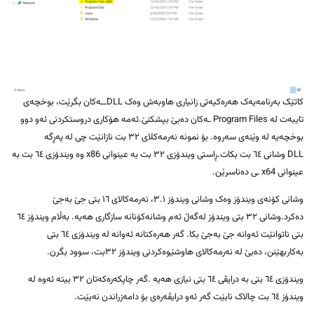
کاتێک بەرنامەیەک هەرەکیەتی زانیاری هاوبەش وەک DLLــەکان بگرێت، بوخچەی
تایبەت لە Program Files ـەکان دەبێ بپشکنێ.ئەمە هۆکاری دروستکردنی ئەو دوو
بوخچەیە لە وێنەی سەروە. بۆ نمونە نەرمەکلای ٣٢ بت نازانێت چی لە پەڕگە
DLL وشانی ٦٤ بت بکات.ڕاستی ویندۆزی ٣٢ بت بە عینوانی x86 وە ویندۆزی ٦٤ بت بە
عینوانی x64 ـی دەناسرێن.
وشانی کۆنەی ویندۆز وەک وشانی ویندۆز ٣.١، نەرمەکالای ١٦ بتی جێ بەجێ
دەکرد.وشانی ٣٢ بتی ویندۆز لەگەڵ ئەم وشانەکۆنانە سازگاری هەیە. بەڵام ویندۆز ٦٤
بتی ناتوانێت ئەوانە جێ بەجێ بکا. گەر هەرەکتانە ئەوانە لە ویندۆزی ٦٤ بتی
بەکاربهێنن، دەبێ لە نەرمەکالای هاوشێوەکردنی ویندۆز ٣٢بت، سوود بگرن.
ویندۆزی ٦٤ بتی بە درایڤی ٦٤ بتی نیازی هەیە .گەر چاپکەرەکەتان ٣٢ بیتە ئەوە لە
ویندۆز ٦٤ بت چالاک نابێت گەر ئەو درایڤەرەی بۆ دامەزراندن نەبێت.