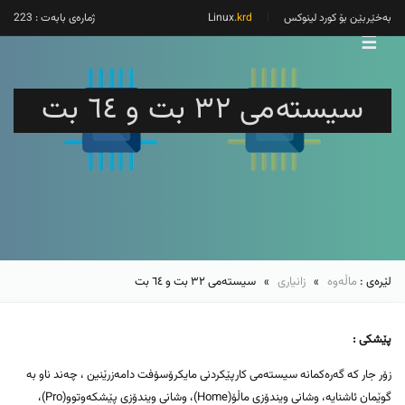
بەخێربێن بۆ کورد لینوکس
Linux
.krd
ژمارەی بابەت : 223
☰
سیستەمی ٣٢ بت و ٦٤ بت
لێرەی :
ماڵەوە
»
زانیاری
» سیستەمی ٣٢ بت و ٦٤ بت
پێشکی :
زۆر جار کە گەرەکمانە سیستەمی کارپێکردنی مایکرۆسۆفت دامەزرێنین ، چەند ناو بە
گوێمان ئاشنایە، وشانی ویندۆزی ماڵۆ(Home)، وشانی ویندۆزی پێشکەوتوو(Pro)،