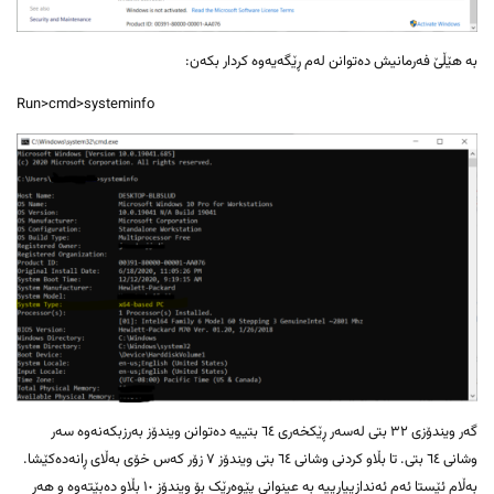
بە هێڵێ فەرمانیش دەتوانن لەم ڕێگەیەوە کردار بکەن:
Run>cmd>systeminfo
گەر ویندۆزی ٣٢ بتی لەسەر ڕێکخەری ٦٤ بتییە دەتوانن ویندۆز بەرزبکەنەوە سەر
وشانی ٦٤ بتی. تا بڵاو کردنی وشانی ٦٤ بتی ویندۆز ٧ زۆر کەس خۆی بەڵای ڕانەدەکێشا.
بەڵام ئێستا ئەم ئەندازییارییە بە عینوانی پێوەرێک بۆ ویندۆز ١٠ بڵاو دەبێتەوە و هەر