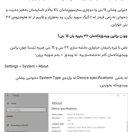
خێرایی وشانی ٦٤بتی وا دوچاری سەرسووڕمانتان ناکا بەڵام ئاسایشتان بەهێز دەبێت و
دەتوانن لە ڕامی فرەتر لە ٤ گیگ سوود بگرن، وە بەهێزتر و قاییم تر لە هاوشێوەی ٣٢
بتی خۆیانن.
چۆ ن بزانین ویندۆزەکەمان ٣٢ بتییە یان ٦٤ بتی؟
باش تا ئێرە زانیمان جیاوازی نخشە سازی ٣٢ بتی و ٦٤ بتی چییە.ئێستا چۆن بزانین
ویندۆزەکەمان کام نەخشەسازییە. لە ویندۆز ١٠ بەم شوێنە بڕۆن:
Settings > System > About
لە بەشی Device specifications لە بژاردەی System Type دەتوانین وشانی
ویندۆزەکە بخوێنین.