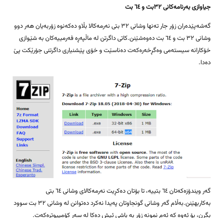
جیاوازی بەرنامەکانی ٣٢بت و ٦٤ بت
گەشەپێدەران زۆر جار تەنها وشانی ٣٢ بتی نەرمەکالا بڵاو دەکەنوە زۆربەیان هەر دوو
وشانی ٣٢ بت و ٦٤ بت دەوەشێنن.کاتی داگرتن لە ماڵپەڕە فەرمییەکان بە شێوازی
خۆکارانە سیستەمی وەگڕخەرەکەت دەناسێت و خۆی پێشنیاری داگرتنی جۆرێکت پێ
دەدا.
گەر ویندۆزەکەتان ٦٤ بتییە، تا بۆتان دەکڕیت نەرمەکالای وشانی ٦٤ بتی
بەکاربهێنن.بەڵام گەر وشانی گونجاوتان پەیدا نەکرد دەتوانن لە وشانی ٣٢ بت سوود
بگرن، بۆ ئەوە کە ئەم نمونە زۆر بە باشی ئیش دەکا لە سەر کۆمپیوترەکەت.