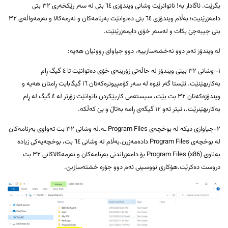
بگرێت. ئاگادار بە! ناتوانرێت وشانی ویندۆزی ٦٤ بتی لە سەر رێکخەری ٣٢ بتی
دامەزرێنیت؛ بەڵام ویندۆزی ٦٤ بتی دەتوانێت بەرنامەکان و نەرمەکالا و نەرمەواڵەی ٣٢
بتی جیبەجێ بکات و لەسەر خۆی دایمەزرێنێت.
لە ویندۆز ئەم دوو نەخشەسازییە، دوو جیاوای ڕوونیان هەیە:
١- وشانی ٣٢ بیتی ویندۆز لە حاڵەتی زۆرینەی خۆی دەتوانێت تا ٤ گیگ ڕام
بەکاربهێنێت. ئێستا گەر ئێوە لە سەر کۆمپیوترەکەتان ١٦ گیگابایت ڕامتان هەیە و
ویندۆزەکەتان ٣٢ بت بێت، سیستەمی کارپێکردن ناتوانێت زۆرتر لە ٤ گیگ لە ڕام
بەکاربهێنرێت.، ئیتر ئەو ١٢ گیگەی ڕامە بەتاڵ و بێ کەڵکە.
٢-جیاوازی دیکە لە بوخچەی Program Files ـە.لە وشانی ٣٢ بت تەواوی بەرنامەکان
لە بوخچەی Program Files دادەمەزرن.بەڵام لە وشانی ٦٤ بت، بوخچەیەکی زیادە
بەناوی (Program Files (x86 بۆ دامەزراندنی بەرنامەکان و نەرمەکالاکانی ٣٢ بت
دروست دەکرێت.هۆکاری نووسینی ئەم دوو جۆرە خشتەسازین.