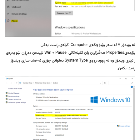
لە ویندۆز ٧ لە سەر وێنۆچکەی Computer کرتەی ڕاست بەکن
بژاردەیProperties هەڵبژێرن یان کلیلەکانی Win + Pause لێبدەن دەڕۆن نێو پەڕەی
زانیاری ویندۆز وە لە ڕووبەڕووی System Type دەتوانن جۆری نەخشەسازی ویندۆز
پەیدا بکەن.