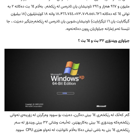
ملیۆن و ٩٦٧ هەزار و ٢٩٦ ناونیشان یان ئادرەس لە ڕێکخەر. بەڵام ٦٤ بت دەکاتە ٢ بە
توانی ٦٤ کە دەکاتە ۱۸،۴٦٦،۷٤٤،۰۷۳،۷۰۹،٥٥۱،٦٢٦ واتە ١٨ کوێنتێلیۆن (١٨ بیلیۆن
گیگابایت یان ١٦ ئێگزابایت) ناونیشان،شوین یان ئادرەس لە ڕێکخەرجێگیر دەبێت.، جا
ئێستا ئەم ژمارانە جیاوازیان ڕوون دەکەنەوە.
جیاوازی ویندۆزی ٣٢ بت و ٦٤ بت ؟
گەر کەڵک لە رێکخەری ٦٤ بیتی دەگرن، دەبێت بۆ سوود وەرگرتن لە زۆرینەی تەوانی
رێکخەرەکە ویندۆزی ٦٤ بیتی بەکاربهێنن. ئەڵبەت وشانی ٣٢ بیتی ویندۆز لە سەر
ڕێکخەری ٦٤ بتی بە باشی ئیش دەکا بەڵام ناتوانێت لە تەواو هێزی CPU سوود