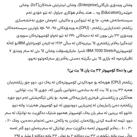
وشانی ویندۆزی بازرگانی(Enterprise)، وشانی ئینترنێتی شتەکان(IoT)، وشانی
خوێندن(Education) وە … هتد.بەڵام هۆکاری جیاواز، لە نێو خۆدی ئەم
سیستەمانەش هەن، جا چ لە لینوکس و ماکیش. ئەوەش جۆری نەخشەسازی
رێکخەر-ئەندازیاریی رێکخەر- (CPU)ـە.ویندۆزەکانی ٩٥، ٩٨ ،xp باوترین سیستەمەکانی
ویندۆزی ٣٢ بتی بوون کە لە دەیەکانی ١٩٩٠ لە نێو تەواو کۆمپیوترەکان سوودی
لێدەگیرا.بەڵام رێکخەری ٦٤ بیتییەکان لە ساڵی ١٩٦٢ لە لایەن کۆمپانایای IBMبۆ کەڵە
کۆمپیوتریIBM 7030 Stretch ناسرا. مایکرۆسۆفت وشانی ٦٤ بتی لە سەر ویندۆز ٧
تاقیکردەوە کە بازاری ٦٤ بتی بگرێتە دەستی بەڵام زۆر سەرکەوتوو نەبوو.
چی وا دەکا کۆمپیوتر ٣٢ بت یان ٦٤ بت بێ؟
رێکخەر (CPU) هۆیەکە بۆ جوداکردنی کۆمپیوترەکان لە یەک دی. دوو جۆر رێکخەرمان
هەیە ٣٢ بت و ٦٤ بت کە بە سادەیی دەتوانین بڵێین کە، جۆری ٦٤ بت، توانایی
هەڵگرتن و ڕێکخستنی فرەتری زانیارییەکانی هەیە. بۆ باش تێگەیشتنی ئەم دوو جۆرە
ڕێکخەرە دەبێ زانیاریمان لە ژمێریاریی دوودووی لە نێو کۆمپیوتر هەبێت؛ واتە دوو
خانوو کە بریتین لە سفر یان یەک.کۆمیپوتر هەموو شتێک دەگۆڕیت بە توانێک لە سەر
دوو، ئێمە لە قسە کردنی ڕۆژانەمان، ژماردن بە پاکەتی دەیی ئەنجام دەدەین، وەک ٢٠ ،
٣٠ ، ٤٠ …بەڵام کۆمپیوتر ئەمە دەگۆڕێت سەر توانێکی لە سەربنەمای دوو.گەر لەمە
حاڵی بیت واتە رێکخەری ٣٢ بت دەکاتە ٢ بە توانی ٣٢ واتە دەکاتە ٤ ملیار و ٢٩٤