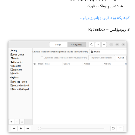
دۆخی ڕووناک و تاریک
کرتە بکە بۆ داگرتن و زانیاری زیاتر…
٣. ڕیزمبۆکس – Rythmbox