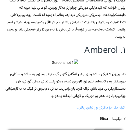
موزیک و گۆرانی بەشێوەیەکی سەرهێڵ دەکەن، گوێ دەگرن، خەڵکێکی کەم نەبێت
پێیان خۆشە کە لێدەرێکی موزیکی جیاوازتر بەکار بهێنن. گومانی تێدا نییە کە
دابەشکراوەکەت لێدەرێکی میوزیکی تێدایە، بەڵام لەوەیە لە ئاست پێشبینییەکانی
تۆدا نەبێت و، یانیش بتەوێت دانەیەکی باشتر و چاتر تاقی بکەیەوە، بۆیە منیش لەم
وتارەدا، تیشک دەخەمە سەر کۆمەڵەیەکی باش بۆ ئەوەی تۆ زۆر خەریکی بێنە و بەردە
نەبیت.
١. Amberol
ئەمبیرۆڵ شتێکی سادە و زۆر باش لەگەڵ گنۆم گونجێندراوە. زۆر بە سادە و ساکاری
دروستکراوە و تایبەتمەندی زۆر ناوازەی نییە، وەکو پێشاندانی دەقی گۆرانی، یان
دەستکاریکردنی مێتاداتای تراکەکان، یان زانیاریت بداتێ دەربارەی تراکێک بە بەکارهێنانی
ویکیپێدیا، واتا هەر بۆ موزیک و گۆرانی لێدانە و تەواو.
کرتە بکە بۆ داگرتن و زانیاری زیاتر…
٢. ئێلیسا – Elisa