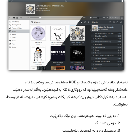
ئەمەیان دانەیەکی ناوازە و تایبەتە و KDE بەشێوەیەکی سەرەکەی بۆ ئەو
دابەشکراوەنە گەشەیپێداوە کە ڕووکاری KDE بەکاردەهێنن، بەڵام لەسەر دەبێت
لەسەر دابەشکراوەکانی تریش بێ کێشە کار بکات و هیچ کێشەی نەبێت. لە ئێلیسادا،
دەتوانیت:
بەپێی ئەلبوم، هونەرمەند، یان تراک بگەڕێیت
دۆخی ئاهەنگ
دروستکردن و بەڕێوەبردنی پلەیلیست