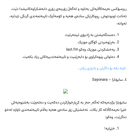
ریزمبۆکس نەرمەکاڵایەکی بەناوە و لەگەڵ زۆرینەی زۆری دابەشکراوەکانیشدا دێت،
تەنانت ئوبونتوش. ڕووکارێکی سادەی هەیە و کۆمەڵێک تایبەتمەندی گرنگی تێدایە،
لەوانە:
دەستگەیشتن بە ڕادیۆی ئینتەرنێت
بەڕێوەبردنی کۆگای موزیک
پەخشکردنی موزیک وەکو last.fm
دەتوانی پێوەکراوی بۆ دابەزێنیت و تایبەتمەندییەکانی زیاد بکەیت.
کرتە بکە بۆ داگرتن و زانیاری زیاتر…
٤. سایۆنارا – Sayonara
سایۆبارا بژاردەیەکە ئەگەر حەز بە کڕیارخوازکردن دەکەیت و دەتەوێت بەشێوەیەکی
خێرا نەرمەکاڵاکە کار بکات. نەخشێکی زۆر سادەی هەیە بەڵام تایبەتمەندی ناوازە لەخۆ
دەگرێت، وەکو:
خێرایە!