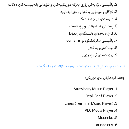
پاڵپشتی ڕێژەیەکی زۆری پەڕگە موزیکییەکان و فۆرماتی پلەیلیستەکان دەکات
کۆگایی میدیایی و گەڕانی خێرا بەناویدا
دروستکردنی چەند کۆگا
پەخشی ئینتەرنێتی و پۆدکاست
گەڕان بەدوای وێستگەی ڕادیۆدا
پاڵپشتی ساوندکلاود و soma.fm
تۆمارکەری پەخش
برۆدکاستینگی ڕادیۆیی
ئەمانە و چەندینی تر کە دەتوانیت لێرەوە بیانزانیت و دایبگریت.
چەند لێدەرێکی تری موزیکی:
Strawberry Music Player
DeaDBeef Player
cmus (Terminal Music Player)
VLC Media Player
Museeks
Audacious