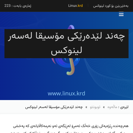
بەخێربێن بۆ کورد لینوکس
Linux
.krd
ژمارەی بابەت : 223
☰
چەند لێدەرێکی مۆسیقا لەسەر
لینوکس
لێرەی :
ماڵەوە
»
ئوبونتو
» چەند لێدەرێکی مۆسیقا لەسەر لینوکس
هەرچەندە ڕێژەیەکی زۆری خەڵک ئەمڕۆ لەڕێگەی ئەو نەرمەکاڵایانەی کە پەخشی