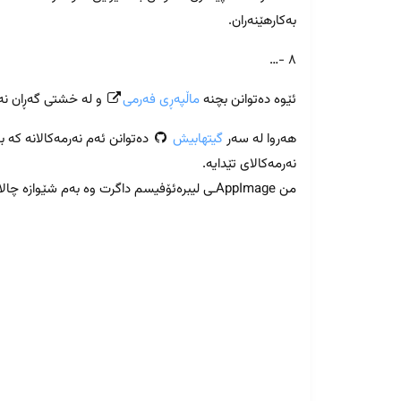
بەکارهێنەران.
۸ -…
ئێوە دەتوانن بچنە
ماڵپەڕی فەرمی
و لە خشتی گەڕان نەر
هەروا لە سەر
گیتهابیش
دەتوانن ئەم نەرمەکالانە کە 
نەرمەکالای تێدایە.
من AppImageـی لیبرەئۆفیسم داگرت وە بەم شێوازە چالاکم کرد بێ ئەوە کە دایمەزرێنم.