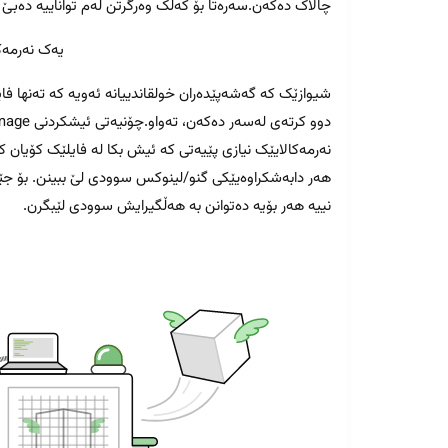
چالاک دەکەن.سەرەتا بۆ کەڵک وەرگرتن لەم تواناییە دەبێ
یەک نەرمەکا
هەر دابەشکراوەیێکی گنو/لینوکس سوودی لێ ببینن. بۆ ج
نییە هەر بۆیە دەتوانن بە هەڵگیرایش سوودی لێبگرن.