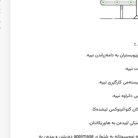
۷- گەر گەشەپێدەرن دەتوانن بە خێرایی ئەو نەرمەکالانە کە نووسیوتانە بە شێوازی appimage دەربێنن و بیدەن بە