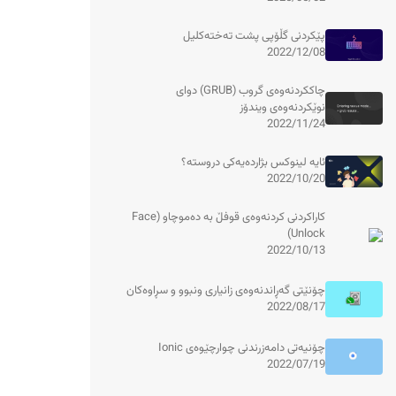
پێکردنی گڵۆپی پشت تەختەکلیل
2022/12/08
چاککردنەوەی گروب (GRUB) دوای
نوێکردنەوەی ویندۆز
2022/11/24
ئایە لینوکس بژاردەیەکی دروستە؟
2022/10/20
کاراکردنی کردنەوەی قوفڵ بە دەموچاو (Face
Unlock)
2022/10/13
چۆنێتی گەڕاندنەوەی زانیاری ونبوو و سڕاوەکان
2022/08/17
چۆنیەتی دامەزرندنی چوارچێوەی Ionic
2022/07/19