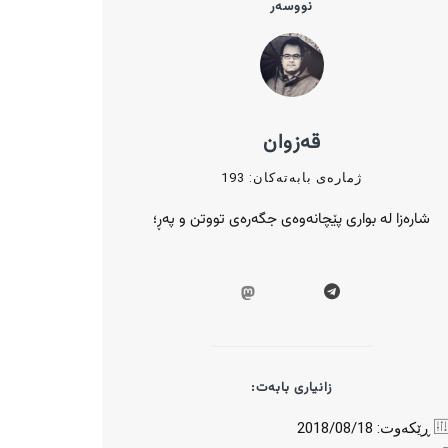
نووسەر
قەزوان
ژمارەی بابەتەکان: 193
شارەزا لە بواری پێچانەوەی جگەرەی تووتن و پەڕ؛
زانیاری بابەت:
ڕێکەوت: 2018/08/18