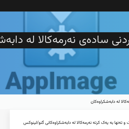
نی سادەی نەرمەکالا لە دابەش
لا لە دابەشکراوەکان
 دامەزراندنێک و تەنها بە یەک کرتە نەرمەکالا لە دابەشکراوەکانی گنو/لینوکس