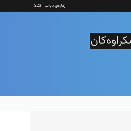
ژمارەی بابەت : 223
کراوەکان