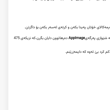
مەکالای خۆتان پەیدا بکەن و کرتەی لەسەر بکەن بۆ داگرتن.
بە شێوازی پەرگەی
AppImage
دەرهاتوون دایان بگرن.کە نزیکەی 475