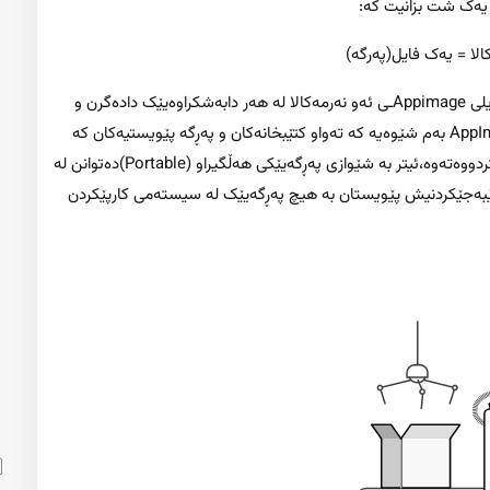
 یەک شت بزانیت کە:
لا = یەک فایل(پەرگە)
شیوازێک کە گەشەپێدەران خولقاندییانە ئەویە کە تەنها فایلی Appimageـی ئەو نەرمەکالا لە هەر دابەشکراوەیێک دادەگرن و
دوو کرتەی لەسەر دەکەن، تەواو.چۆنیەتی ئیشکردنی AppImage بەم شێوەیە کە تەواو کتێبخانەکان و پەڕگە پێویستیەکان کە
نەرمەکالایێک نیازی پێیەتی کە ئیش بکا لە فایلێک کۆیان کردووەتەوە،ئیتر بە شێوازی پەڕگەیێکی هەڵگیراو (Portable)دەتوانن لە
ێبەجێکردنیش پێویستان بە هیچ پەڕگەیێک لە سیستەمی کارپێکردن