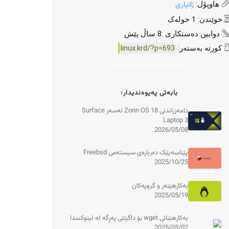
زانیاری
هاوپۆل:
خوێندن: 1 خولەک
دوایین دەستکاری :8 ساڵ پێش
کورتە بەستەر:
linux.krd/?p=693
بابەتی پەیوەندیدار:
دامەزراندنی Zorin OS 18 لەسەر Surface
Laptop 3
2026/05/08
پێناسەیێک دەربارەی سیستەمی Freebsd
2025/10/25
بەکارهێنەر و گروپەکان
2025/05/19
بەکارهێنانی wget بۆ داگرتنی پەڕگە لە لینوکسدا
2025/05/02