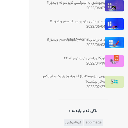
پەیوەندی بە لینوکسی ئۆبونتو لە ویندۆز١١
2022/06/07
دامەزراندنی وۆردپرێس لە سەر ویندۆز ١١
2022/06/04
دامەزراندنیphpMyAdminلەسەر ویندۆز١١
2022/06/03
نوێکارییەکانی ئوبونتوی ٢٢،٠٤
2022/04/19
بۆچی پێویستە واز لە ویندۆز بێنیت و لینوکس
بەکار بهێنیت؟
2022/02/27
تاگی ئەم بابەتە :
appimage
گنو/لینوکس