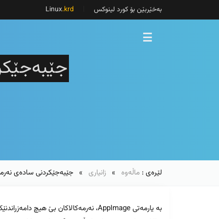
بەخێربێن بۆ کورد لینوکس
Linux
.krd
☰
جێبەجێکرد
لێرەی :
ماڵەوە
»
زانیاری
» جێبەجێکردنی سادەی نەرمەکا
بە یارمەتی AppImage، نەرمەکالاکان بێ هیچ