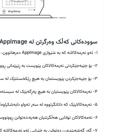
سوودەکانی کەڵک وەرگرتن لە AppImage :
۱- ئەو نەرمەکالانە کە بە شێوازی AppImage دەرهاتوون، پێویستیان بە دامەزراندن نییە.
۲- بۆ جێبەجێکردنی نەرمەکالاکان پێویست بە ڕێپێدانی ڕووت نییە.
۳- بۆ جێبەجێکردن پێویستمان بە هیچ ڕێکخستنێک لە سیستەمی کارگێڕی نییە.
۴- نەرمەکالاکان پێویستیان بە هیچ پەڕگەیێک لە سیستەمی دانراوە نییە.
۵- نەرمەکالایێک کە داتانگرتووە لە سەر تەواو دابەشکراوەکان گنو/لینوکس ئیشدەکا.
۶- نەمەکالاکان توانایی هەڵگرتنیان هەیە،دەتوانن ڕوونووسێکی لێبدەن بە هاوڕێکانتان.