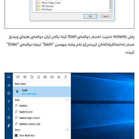
پاش restarts دەبێت لەسەر دوکمەی Start کرتە بکەن (یان دوکمەی هێمای ویندۆز
ەسەر تەختەکلیلەکەتان لێبدەن)و ئەم وشە بنووسن “bash” ئینجا دوکمەی “Enter”
لێبدە.