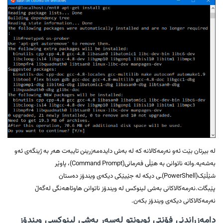
لە بیرتان بێت ئەو نەرمەکالانە کە لە بەش دایدەمەزرینن تایبەت هەر بە ژینگەی ئەو
بەشەیە.واتە ناتوانن بە هێڵی فەرمانی(Command Prompt)، پاوێر
شێڵێک(PowerShell)ـی دیکە لە جێیێکی دیکەی ویندۆز دەستان
پێبگات.نەرمەکالاکانی بەشی لینوکس لە ویندۆز ناتوانن هاوئاهەنگی لەگەڵ
نەرمەکالاکانی دیکەی ویندۆز بکەن.
دامەزراندنی فۆنتی ئوبونتو لەسەر بەشی لینوکسی ویندۆز