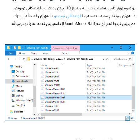
بۆ ئەوە زۆرتر تامی بەشیلینوکس لە ویندۆز 10 بچێژن دەتوانن فۆنتەکانی ئوبونتو
دامەزرێنن.بۆ ئەم مەبەستە سەرەتا
فۆنتەکانی ئوبونتو
دامەزرێنن.لە حاڵەتی .zip.
دەریبێنن ئینجا ئەم فۆنتە(UbuntuMono-R.ttf) دامەزرینن ئەمە تەنها بۆ ترمیناڵە.