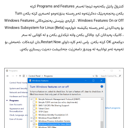
کنترۆڵ پانێل بکەنەوە ئینجا لەسەر Programs and Features کرتە
بکەن.پەنجەرەیێک دەکرێتەوە ئەم ڕەستە بدۆزنەوەو لەسەری کرتە بکەن Turn
Windows Features On or Off . کڕکرەی پێرستی پەنجێرەکانی Windows Features
بۆ پەیداکردنی ئەم رەستە بکێشنە خوارەوە (Windows Subsystem for Linux (Beta
، کاتیک پەیداتان کرد چالاکی بکەن واتە تێکداری بکەن و لە کۆتایی لە سەر
دوکمەی OK کرتە بکەن. پاس ئەم کارە داوای Restart Nowـتان لێدەکات ،ئەمەش بۆ
ئەوەیە ئەم تواناییە لە ویندۆز دامەزرێت جەنابیشت دەبێت ریستاری بکەی.