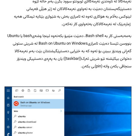
نەرمەکالا لە ناوەندی نەرمەکالای ئوبونتو سوود بگرن.بەم حاڵە ئێوە
دەستپێگەیستنتان دەبێت بە تەواوی نەرمەکالاکان لە ژێر هێڵی فەرمانی
لینوکس.بەڵام بە هۆکاری ئەوە ئە ئامرازی بەش بە شێوازی بێتایە ئیمکانی هەیە
ژمارەیێک لە نەرمەکالاکان بەتەواوی کار نەکەن.
بەمەبەستی کار بە Bash shell، دەبێت مێنیۆ بکەنەوە ئینجا وشەیbash یا Ubuntu
بنووسن.ئێستا دەبێت ئامرازیBash on Ubuntu on Windows لە شریتی ستونی
گەڕانی ویندۆز ببینن.بۆ ئەوە کە بە خێرایی دەستپێگیشتنتان بێت بەم نەرمەکالا
دەتوانن بیکێشنە نێو شریتی ئەرک((taskbar)) یان بە پەڕەی دەستپیکی ویندۆز
سنجاقی بکەن واتە (pin)ـی بکەن.