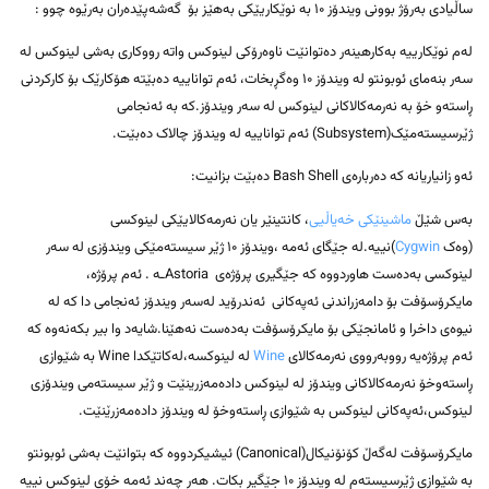
ساڵیادی بەرۆژ بوونی ویندۆز ۱۰ بە نوێکاریێکی بەهێز بۆ گەشەپێدەران بەرێوە چوو :
لەم نوێکارییە بەکارهینەر دەتوانێت ناوەرۆکی لینوکس واتە رووکاری بەشی لینوکس لە
سەر بنەمای ئوبونتو لە ویندۆز ۱۰ وەگڕبخات، ئەم تواناییە دەبێتە هۆکارێک بۆ کارکردنی
ڕاستەو خۆ بە نەرمەکالاکانی لینوکس لە سەر ویندۆز.کە بە ئەنجامی
ژێرسیستەمێک(Subsystem) ئەم تواناییە لە ویندۆز چالاک دەبێت.
ئەو زانیاریانە کە دەربارەی Bash Shell دەبێت بزانیت:
بەس شێڵ
ماشینێکی خەیاڵیی
، کانتینێر یان نەرمەکالایێکی لینوکسی
(وەک
Cygwin
)نییە.لە جێگای ئەمە ،ویندۆز ۱۰ ژێر سیستەمێکی ویندۆزی لە سەر
لینوکسی بەدەست هاوردووە کە جێگیری پرۆژەی Astoriaـە . ئەم پرۆژە،
مایکرۆسۆفت بۆ دامەزراندنی ئەپەکانی ئەندرۆید لەسەر ویندۆز ئەنجامی دا کە لە
نیوەی داخرا و ئامانجێکی بۆ مایکرۆسۆفت بەدەست نەهێنا.شایەد وا بیر بکەنەوە کە
ئەم پرۆژەیە رووبەرووی نەرمەکالای
Wine
لە لینوکسە،لەکاتێکدا Wine بە شێوازی
ڕاستەوخۆ نەرمەکالاکانی ویندۆز لە لینوکس دادەمەزرینێت و ژێر سیستەمی ویندۆزی
لینوکس،ئەپەکانی لینوکس بە شێوازی ڕاستەوخۆ لە ویندۆز دادەمەزرێنێت.
مایکرۆسۆفت لەگەڵ کۆنۆنیکال(Canonical) ئیشیکردووە کە بتوانێت بەشی ئوبونتو
بە شێوازی ژێرسیستەم لە ویندۆز ۱۰ جێگیر بکات. هەر چەند ئەمە خۆی لینوکس نییە