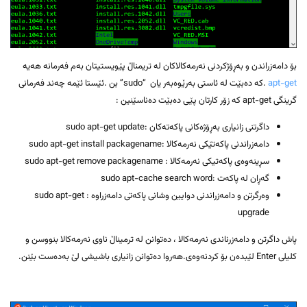
بۆ دامەزراندن و بەڕۆژکردنی نەرمەکالاکان لە تریمناڵ پێویستیتان بەم فەرمانە هەیە
apt-get
.کە دەبێت لە ئاستی بەرێوەبەر یان “sudo” بن .ئێستا ئێمە چەند فەرمانی
گرینگی apt-get کە زۆر کارتان پێی دەبێت دەناسێنین :
داگرتنی زانیاری بەڕۆژەکانی پاکەتەکان :sudo apt-get update
دامەزراندنی پاکەتێکی نەرمەکالا :sudo apt-get install packagename
سڕینەوەی پاکەتیکی نەرمەکالا : sudo apt-get remove packagename
گەڕان لە پاکەت :sudo apt-cache search word
وەرگرتن و دامەزراندنی دوایین وشانی پاکەتی دامەزراوە : sudo apt-get
upgrade
پاش داگرتن و دامەزرناندی نەرمەکالا ، دەتوانن لە ترمیناڵ ناوی نەرمەکالا بنووسن و
کلیلی Enter لێبدەن بۆ کردنەوەی.هەروا دەتوانن زانیاری باشیشی لێ بەدەست بێنن.