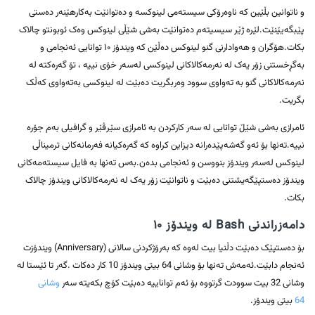
و ناتوانین بڵێین کە ناوەرۆکی سیستەمی لینوکسە و دەتوانێت بەکارهێنەر دەستی
پێبگەیێنێت.لێرە ژێر سیسیتەم دەتوانێت بەشی شێڵی لینوکس وەک ئوبونتو چالاک
بکات.هۆگران و هەوادارنی گنو لینوکس دەڵێن کە ویندۆز ۱۰ توانایی ئەنجامی و
بەگڕخستنی زۆر یەک لە نەرمەکالاکانی لینوکسی لەسەر خۆی نییە ، تۆ گەرەکتە لە
نەرمەکالاکانی گنو بە تەواوی سوود وەربگریت دەبێت لە لینوکسی بەتەواوی کەڵک
بگریت.
ئامرازی بەشی شێڵ توانایی لە سەر کارکردن بە ئامرازی سێرڤێر و گرافیلی بەم جۆرە
نییە.تەنها بۆ ئەو گەشەپێدەرانە دیزاین کراوە کە گەرەکیانە فەرمانەکانی ترمیناڵی
لینوکس لەسەر ویندۆز بنووسن و ئەنجامی بدەن.بەس تەنها بە فایل سیستەمەکانی
ویندۆز دەستپێگەیشتنی دەبێت و ناتوانێت زۆر یەک لە نەرمەکالاکانی ویندۆز چالاک
بکات.
دامەزراندنی Bash لە ویندۆز ۱۰
بۆ دەستپێک دەبێت دڵنیا بیت لەوە کە بەرۆژکردنی سالانی (Anniversary) ویندۆزت
ئەنجام دابێت.ئەمەش تەنها بۆ وشانی 64 بیتی ویندۆز 10 کار دەکات .گەر تا ئێستا لە
وشانی 32 بیت سوودت گرتووە بۆ ئەم تواناییە دەبێت کۆچ بکەیتە سەر
وشانی
64
بیتی ویندۆز.