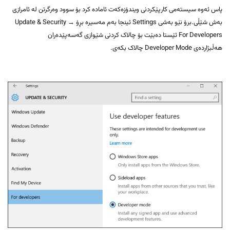
پاس ئەوە سیستەمی کارپێکردنی ویندۆزەکەت ئامادە کرد بۆ سوود وەرگرتن لە ئامرازی
بەش شێڵی.برۆ نێو بەشی Settings ئینجا بەم مەسیرە بڕۆ Update & Security →
For Developers ئێستا دەبێت بۆ چالاک کردنی شێوازی گەسەپێدەران
هەڵبژاردەی Developer Mode چالاک بکەی.