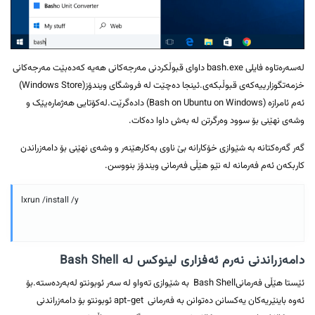
لەسەرەتاوە فایلی bash.exe داوای قبوڵکردنی مەرجەکانی هەیە کەدەبێت مەرجەکانی
خزمەتگوزارییەکەی قبوڵبکەی.ئینجا دەچێت لە فروشگای ویندۆز(Windows Store)
ئەم ئامرازە (Bash on Ubuntu on Windows) دادەگرێت.لەکۆتایی هەژمارەیێک و
وشەی نهێنی بۆ سوود وەرگرتن لە بەش داوا دەکات.
گەر گەرەکتانە بە شێوازی خۆکارانە بێ ناوی بەکارهێنەر و وشەی نهێنی بۆ دامەزراندن
کاربکەن ئەم فەرمانە لە نێو هێڵی فەرمانی ویندۆز بنووسن.
lxrun /install /y
دامەزراندنی نەرم ئەفزاری لینوکس لە Bash Shell
ئێستا هێڵی فەرمانیBash Shell بە شێوازی تەواو لە سەر ئوبونتو لەبەردەستە.بۆ
ئەوە باینێریەکان یەکسانن دەتوانن بە فەرمانی apt-get ئوبونتو بۆ دامەزراندنی