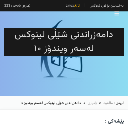
بەخێربێن بۆ کورد لینوکس
Linux
.krd
ژمارەی بابەت : 223
☰
دامەزراندنی شێڵی لینوکس
لەسەر ویندۆز ۱۰
لێرەی :
ماڵەوە
»
زانیاری
» دامەزراندنی شێڵی لینوکس لەسەر ویندۆز ۱۰
پێشەکی :