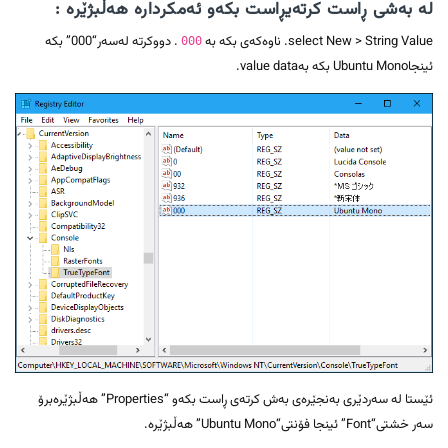
لە بەشی ڕاست کرتەیڕاست بکەو ئەمکردارە هەڵبژێرە :
select New > String Value. ناوەکەی بکە بە
. دووکرتە لەسەر“000” بکە
000
ئینجاUbuntu Mono بکە بەvalue data.
ئێستا لە سەردێری بەنجێرەی بەش کرتەی ڕاست بکەو “Properties” هەڵبژێرەبرۆ
سەر خشتی“Font” ئینجا فۆنتی“Ubuntu Mono” هەڵبژێرە.