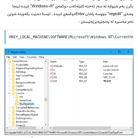
بگرن بەم شێوازە.لە سەر تەختە کلیلەکەت دوکمەی “Windows+R” لێبدە ئینجا
وشەی “regedit” بنووسە پاشان Enterدوکمەی لێبدە . ئێستا دەبێت بکەویتە شوێن
ئەم مەسیرە لە پەنجێرەیرێجێستێر :