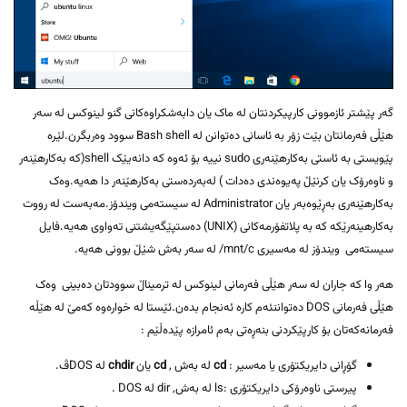
گەر پێشتر ئازموونی کارپیکردنتان لە ماک یان دابەشکراوەکانی گنو لینوکس لە سەر
هێڵی فەرمانتان بێت زۆر بە ئاسانی دەتوانن لە Bash shell سوود وەربگرن.لێرە
پێویستی بە ئاستی بەکارهێنەری sudo نییە بۆ ئەوە کە دانەیێک shell(کە بەکارهێنەر
و ناوەرۆک یان کرنێڵ پەیوەندی دەدات ) لەبەردەستی بەکارهێنەر دا هەیە.وەک
بەکارهێنەری بەڕێوەبەر یان Administrator لە سیستەمی ویندۆز.مەبەست لە رووت
بەکارهینەرێکە کە بە پلاتفۆرمەکانی (UNIX) دەستپێگەیشتنی تەواوی هەیە.فایل
سیستەمی ویندۆز لە مەسیری mnt/c/ لە سەر بەش شێڵ بوونی هەیە.
هەر وا کە جاران لە سەر هێڵی فەرمانی لینوکس لە ترمیناڵ سوودتان دەبینی وەک
هێڵی فەرمانی DOS دەتواننئەم کارە ئەنجام بدەن.ئێستا لە خوارەوە کەمێ لە هێڵە
فەرمانەکەتان بۆ کارپێکردنی بنەڕەتی بەم ئامرازە پێدەڵێم :
گۆڕانی دایریکتۆری یا مەسیر :
cd
لە بەش ,
cd
یان
chdir
لە DOSڤ.
پیرستی ناوەرۆکی دایریکتۆری :ls لە بەش, dir لە DOS .