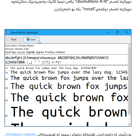
دووکرتە لەسەر”UbuntuMono-R.ttf” بکەن ئینجا کاتیک پەنجیرەیێک دەکرێتەوە
دووکرتە لەسەر دوکمەی”Install” بکە بۆ دامەزراندن.
بۆ دڵنیای لە دامەزراندنی فۆنتەکە دەتوانن سوود لە ئۆپشینەکانی
Windows registry
.